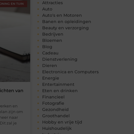
Attracties
ONING EN TUIN
Auto
Auto's en Motoren
Banen en opleidingen
Beauty en verzorging
Bedrijven
Bloemen
Blog
Cadeau
Dienstverlening
Dieren
Electronica en Computers
Energie
Entertainment
richten van
Eten en drinken
Financieel
Fotografie
werken en
Gezondheid
plan zijn om
Groothandel
meer naar
Hobby en vrije tijd
it zal je
Huishoudelijk