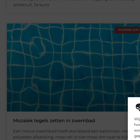
achteruit. Je kunt
WONING EN 
Wij
Mozaïek tegels zetten in zwembad
hoe
wor
Een nieuw zwembad heeft standaard een betonnen, metalen 
gep
polyester afwerking, maar dit is niet mooi om naar te kijken.