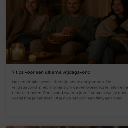
7 tips voor een ultieme vrijdagavond
Na een drukke week is het tijd om te ontspannen. De
vrijdagavond is hét moment om de werkweek los te laten en 
niets te moeten. Een avond waarop je zelf bepaalt wat je doet
vooral hoe je het doet. Of je nu kiest voor een film, een goed