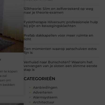
123theorie: Slim en zelfverzekerd op weg
naar je theorie-examen
Fysiotherapie Hilversum: professionele hulp
bij pijn en bewegingsklachten
Prefab dakkapellen voor meer ruimte en
licht
Tien momenten waarop aanschuiven extra
fijn is
m
Verhuisd naar Bunschoten? Waarom het
vervangen van je sloten een slimme eerste
stap is
an te kopen
a zal
CATEGORIEËN
taan om
en bedden
Aanbiedingen
Adverteren
Alarmsysteem
Architectuur