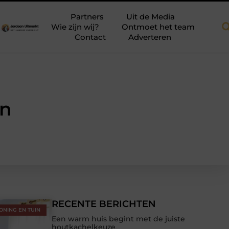
akkapellen voor meer ruimte en licht
Tien momenten waarop aan
Partners
Uit de Media
Wie zijn wij?
Ontmoet het team
Contact
Adverteren
in
RECENTE BERICHTEN
ONING EN TUIN
Een warm huis begint met de juiste
houtkachelkeuze