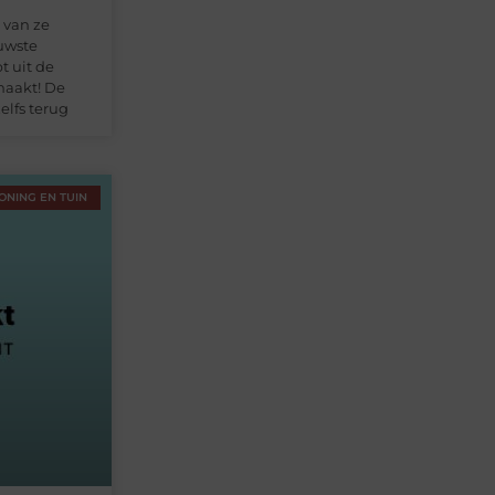
 van ze
uwste
t uit de
emaakt! De
lfs terug
ONING EN TUIN