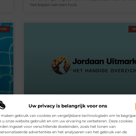
het kopen van een huis
TUIN
W
Uw privacy is belangrijk voor ons
 maken gebruik van cookies en vergelijkbare technologieën om te begrijp
Krassen voorkomen met stoelpoot bescherm
 u onze website gebruikt en om uw ervaring te verbeteren. Deze cookies
den ingezet voor verschillende doeleinden, zoals het tonen van
of
Houd jij ook iedere keer je adem in als je iemand met
ersonaliseerde advertenties en het analyseren van het gebruik van de
over je vloer ziet schuiven? Ben je bang voor nóg een 