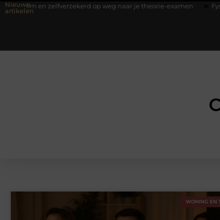
Nieuwe
elfverzekerd op weg naar je theorie-examen
Fysiotherapie Hilve
artikelen
C
WONING EN 