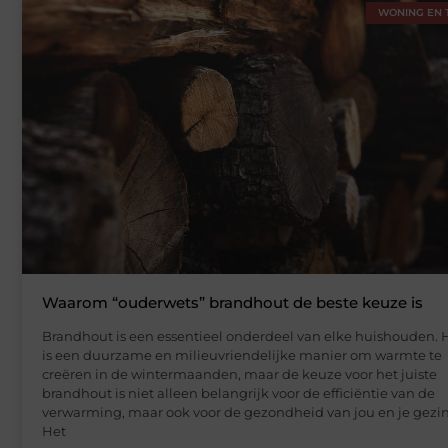
WONING EN 
Waarom “ouderwets” brandhout de beste keuze is
Brandhout is een essentieel onderdeel van elke huishouden. 
is een duurzame en milieuvriendelijke manier om warmte te
creëren in de wintermaanden, maar de keuze voor het juiste
brandhout is niet alleen belangrijk voor de efficiëntie van de
verwarming, maar ook voor de gezondheid van jou en je gezin
Het