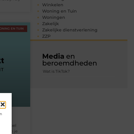
Winkelen
Woning en Tuin
Woningen
Zakelijk
ONING EN TUIN
Zakelijke dienstverlening
ZZP
Media
en
beroemdheden
Wat is TikTok?
en
ing
 de stoel
kras op je