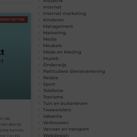
Industrie
Internet
Internet marketing
Kinderen
ONING EN TUIN
Management
Marketing
Media
Meubels
Mode en Kleding
Muziek
Onderwijs
Particuliere dienstverlening
Relatie
Sport
Telefonie
Toerisme
Tuin en buitenleven
Tweewielers
Vakantie
 in de
Verbouwen
van dienst
Vervoer en transport
ruime kennis
Webdesign
st zijn bij