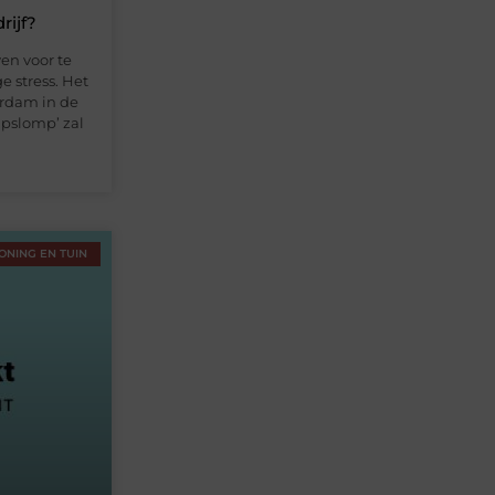
rijf?
en voor te
 stress. Het
erdam in de
mpslomp’ zal
ONING EN TUIN