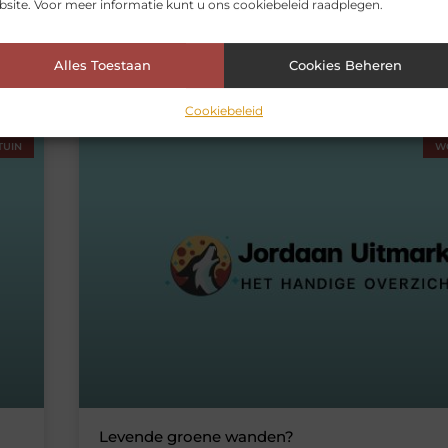
site. Voor meer informatie kunt u ons cookiebeleid raadplegen.
mooie laminaat? Dat is hartstikke zonde en helemaal
Er is van alles mogelijk om je vloer te beschermen te
Alles Toestaan
Cookies Beheren
Cookiebeleid
TUIN
W
Levende groene wanden?