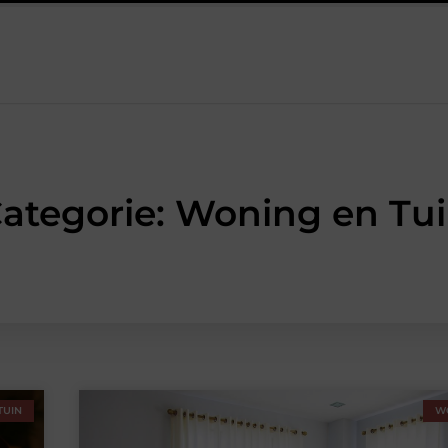
rsum: professionele hulp bij pijn en bewegingsklachten
Prefab d
ategorie: Woning en Tu
TUIN
W