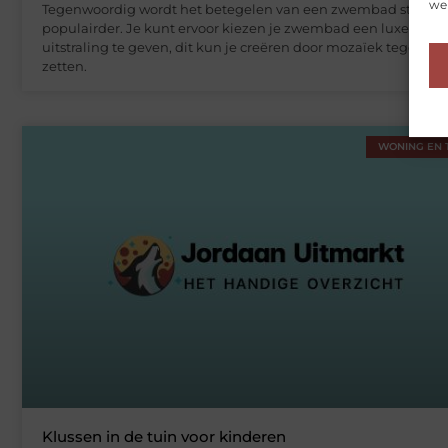
web
Tegenwoordig wordt het betegelen van een zwembad steeds
populairder. Je kunt ervoor kiezen je zwembad een luxe
uitstraling te geven, dit kun je creëren door mozaïek tegels te
zetten.
WONING EN 
Klussen in de tuin voor kinderen