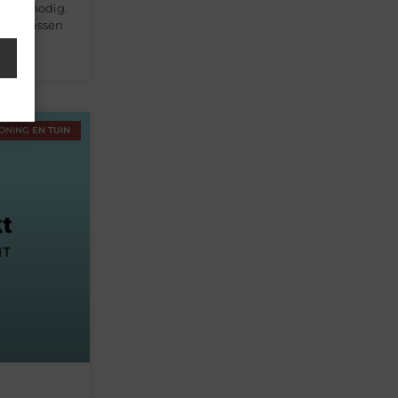
 niet nodig.
gen krassen
ONING EN TUIN