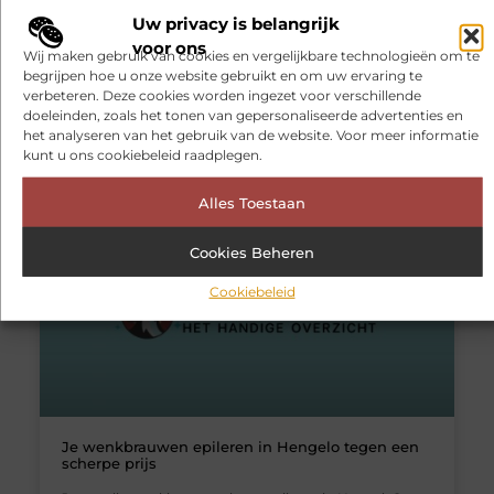
Uw privacy is belangrijk
Uw schoonheid wordt beïnvloed door meerdere
voor ons
factoren. In de stad zijn er meer factoren die uw huid
Wij maken gebruik van cookies en vergelijkbare technologieën om te
kunnen aantasten. Hoe zit dat met de prachtige
begrijpen hoe u onze website gebruikt en om uw ervaring te
schoonheid Nijmegen? In deze stad wonen relatief veel
verbeteren. Deze cookies worden ingezet voor verschillende
studenten, ja een zo genoemde studentenstad.
doeleinden, zoals het tonen van gepersonaliseerde advertenties en
Hierdoor zijn er wat minder auto’s dan in andere
het analyseren van het gebruik van de website. Voor meer informatie
steden, echter
kunt u ons cookiebeleid raadplegen.
Alles Toestaan
BEAUTY EN VERZORGING
Cookies Beheren
Cookiebeleid
Je wenkbrauwen epileren in Hengelo tegen een
scherpe prijs