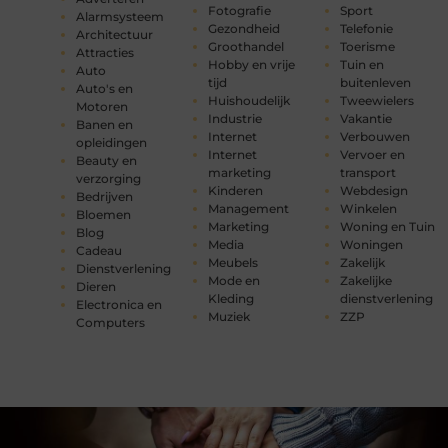
Fotografie
Sport
Alarmsysteem
Gezondheid
Telefonie
Architectuur
Groothandel
Toerisme
Attracties
Hobby en vrije
Tuin en
Auto
tijd
buitenleven
Auto's en
Huishoudelijk
Tweewielers
Motoren
Industrie
Vakantie
Banen en
Internet
Verbouwen
opleidingen
Internet
Vervoer en
Beauty en
marketing
transport
verzorging
Kinderen
Webdesign
Bedrijven
Management
Winkelen
Bloemen
Marketing
Woning en Tuin
Blog
Media
Woningen
Cadeau
Meubels
Zakelijk
Dienstverlening
Mode en
Zakelijke
Dieren
Kleding
dienstverlening
Electronica en
Muziek
ZZP
Computers