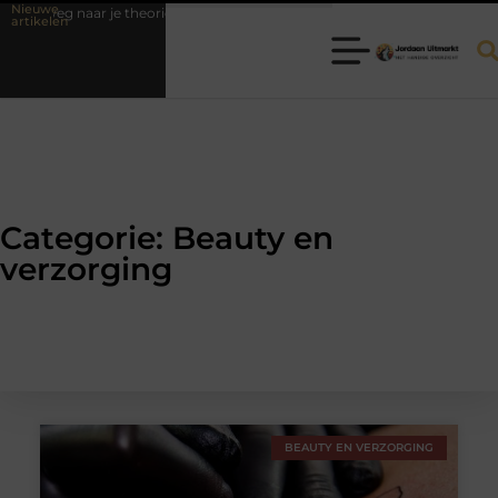
Nieuwe
aar je theorie-examen
Fysiotherapie Hilversum: professionele hulp bi
artikelen
Categorie: Beauty en
verzorging
BEAUTY EN VERZORGING