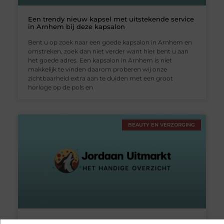
Een trendy nieuw kapsel met uitstekende service
in Arnhem bij deze kapsalon
Bent u op zoek naar een goede kapsalon in Arnhem en
omstreken, zoek dan niet verder want hier bent u aan
het goede adres. Een kapsalon in Arnhem is niet
makkelijk te vinden daarom proberen wij onze
zichtbaarheid extra aan te duiden met een groot
horloge op de pols en
BEAUTY EN VERZORGING
Bijhouden van schoonheid in Nijmegen