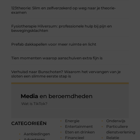
123theorie: Slim en zelfverzekerd op weg naar je theorie-
examen
Fysiotherapie Hilversum: professionele hulp bij pijn en
bewegingsklachten
Prefab dakkapellen voor meer ruimte en licht
Tien momenten waarop aanschuiven extra fijn is
Verhuisd naar Bunschoten? Waarom het vervangen van je
sloten een slimme eerste stap is
Media
en beroemdheden
Wat is TikTok?
Energie
Onderwijs
CATEGORIEËN
Entertainment
Particuliere
Eten en drinken
dienstverlening
Aanbiedingen
Financieel
Relatie
Adverteren