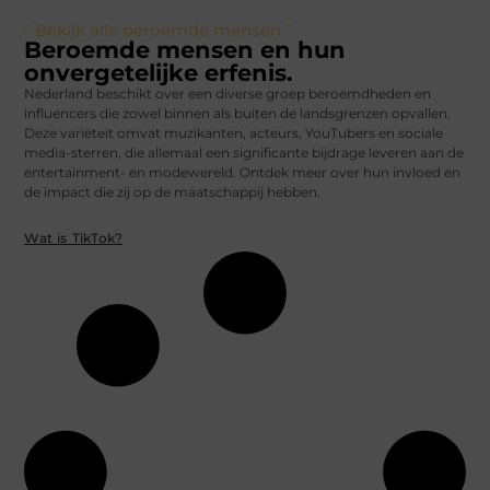
" Bekijk alle beroemde mensen "
Beroemde mensen en hun
onvergetelijke erfenis.
Nederland beschikt over een diverse groep beroemdheden en
influencers die zowel binnen als buiten de landsgrenzen opvallen.
Deze variëteit omvat muzikanten, acteurs, YouTubers en sociale
media-sterren, die allemaal een significante bijdrage leveren aan de
entertainment- en modewereld. Ontdek meer over hun invloed en
de impact die zij op de maatschappij hebben.
Wat is TikTok?