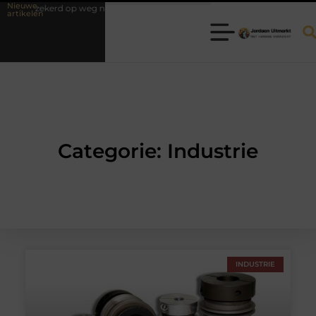
Nieuwe
erzekerd op weg naar je theorie-examen
Fysiotherapie Hilversum: prof
artikelen
Categorie: Industrie
INDUSTRIE