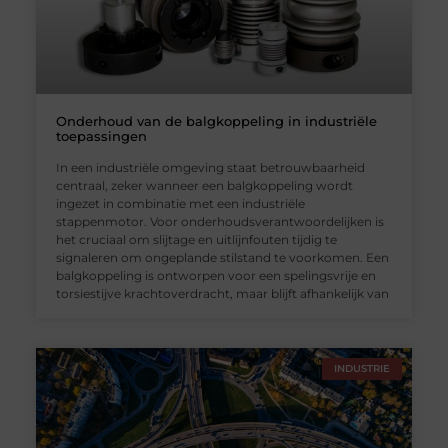
Onderhoud van de balgkoppeling in industriële
toepassingen
In een industriële omgeving staat betrouwbaarheid
centraal, zeker wanneer een balgkoppeling wordt
ingezet in combinatie met een industriële
stappenmotor. Voor onderhoudsverantwoordelijken is
het cruciaal om slijtage en uitlijnfouten tijdig te
signaleren om ongeplande stilstand te voorkomen. Een
balgkoppeling is ontworpen voor een spelingsvrije en
torsiestijve krachtoverdracht, maar blijft afhankelijk van
INDUSTRIE