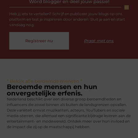
Word blogger en deel jouw passie!
Heb jij iets te vertellen? Schrijf en publiceer jouw blogs op ons
platform en laat je inspireren door anderen. Sluit je aan en start
vandaag nog.
Registreer nu
Praat met ons
" Bekijk alle beroemde mensen "
Beroemde mensen en hun
onvergetelijke erfenis.
Nederland beschikt over een diverse groep beroemdheden en
influencers die zowel binnen als buiten de landsgrenzen opvallen.
Deze variëteit omvat muzikanten, acteurs, YouTubers en sociale
media-sterren, die allemaal een significante bijdrage leveren aan de
entertainment- en modewereld. Ontdek meer over hun invloed en
de impact die zij op de maatschappij hebben.