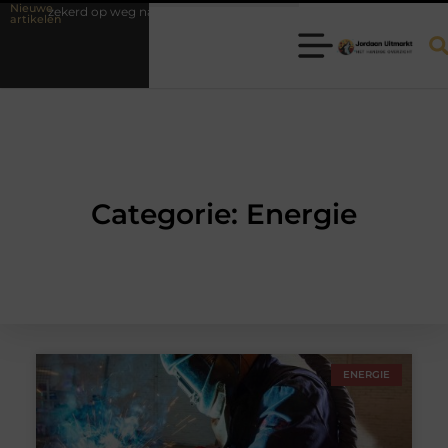
Nieuwe
erzekerd op weg naar je theorie-examen
Fysiotherapie Hilversum: prof
artikelen
Categorie: Energie
ENERGIE