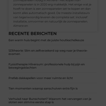
Zonnepanelen nodig in Almere? Het kopen van
zonnepanelen is in 2020 erg makkelijk. Het enige wat je
hoeft te doen is een zonnepanelen set te kopen en dan
komt alles automatisch goed. De meeste installateurs
van tegenwoordig leveren de complete set: inclusief
installatie, omvormer en natuurlijk de zonnepanelen.
Almere en
RECENTE BERICHTEN
Een warm huis begint met de juiste houtkachelkeuze
123theorie: Slim en zelfverzekerd op weg naar je theorie-
examen
Fysiotherapie Hilversum: professionele hulp bij pijn en
bewegingsklachten
Prefab dakkapellen voor meer ruimte en licht
Tien momenten waarop aanschuiven extra fijn is
Verhuisd naar Bunschoten? Waarom het vervangen van je
sloten een slimme eerste stap is