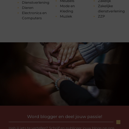
Meubels
Zakelijk
Dienstverlening
Mode en
Zakelijke
Dieren
Kleding
dienstverlening
Electronica en
Muziek
ZZP
Computers
Word blogger en deel jouw passie!
Heb jij iets te vertellen? Schrijf en publiceer jouw blogs op ons