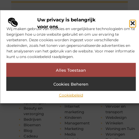
Media
en beroemdheden
Uw privacy is belangrijk
Wat is TikTok?
voor ons
Wij maken gebruik van cookies en vergelijkbare technologieën om te
begrijpen hoe u onze website gebruikt en om uw ervaring te
Energie
Onderwijs
verbeteren. Deze cookies worden ingezet voor verschillende
CATEGORIEËN
Entertainment
Particuliere
doeleinden, zoals het tonen van gepersonaliseerde advertenties en
Eten en drinken
dienstverlening
het analyseren van het gebruik van de website. Voor meer informatie
Aanbiedingen
Financieel
Relatie
kunt u ons cookiebeleid raadplegen.
Adverteren
Fotografie
Sport
Alarmsysteem
Gezondheid
Telefonie
Architectuur
Alles Toestaan
Groothandel
Toerisme
Attracties
Hobby en vrije
Tuin en
Auto
Cookies Beheren
tijd
buitenleven
Auto's en
Huishoudelijk
Tweewielers
Motoren
Industrie
Vakantie
Cookiebeleid
Banen en
Internet
Verbouwen
opleidingen
Internet
Vervoer en
Beauty en
marketing
transport
verzorging
Kinderen
Webdesign
Bedrijven
Management
Winkelen
Bloemen
Marketing
Woning en Tuin
Blog
Media
Woningen
Cadeau