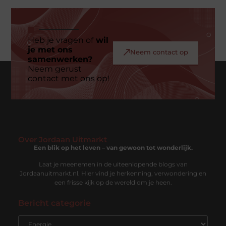
Heb je vragen of
wil
je met ons
Neem contact op
samenwerken?
Neem gerust
contact met ons op!
Over Jordaan Uitmarkt
Een blik op het leven – van gewoon tot wonderlijk.
Laat je meenemen in de uiteenlopende blogs van
Jordaanuitmarkt.nl. Hier vind je herkenning, verwondering en
een frisse kijk op de wereld om je heen.
Bericht categorie