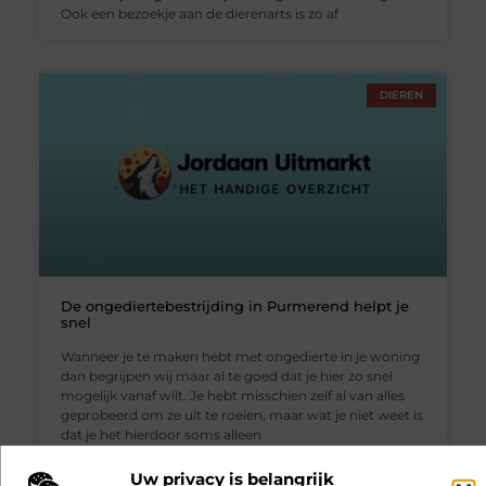
Ook een bezoekje aan de dierenarts is zo af
DIEREN
De ongediertebestrijding in Purmerend helpt je
snel
Wanneer je te maken hebt met ongedierte in je woning
dan begrijpen wij maar al te goed dat je hier zo snel
mogelijk vanaf wilt. Je hebt misschien zelf al van alles
geprobeerd om ze uit te roeien, maar wat je niet weet is
dat je het hierdoor soms alleen
RECENTE BERICHTEN
Uw privacy is belangrijk