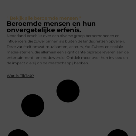
" Bekijk alle beroemde mensen "
Beroemde mensen en hun
onvergetelijke erfenis.
Nederland beschikt over een diverse groep beroemdheden en
influencers die zowel binnen als buiten de landsgrenzen opvallen.
Deze variëteit omvat muzikanten, acteurs, YouTubers en sociale
media-sterren, die allemaal een significante bijdrage leveren aan de
entertainment- en modewereld. Ontdek meer over hun invloed en
de impact die zij op de maatschappij hebben.
Wat is TikTok?