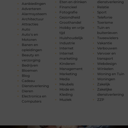
Eten en drinken
dienstverlening
Aanbiedingen
Financieel
Relatie
Adverteren
Fotografie
Sport
Alarmsysteem
Gezondheid
Telefonie
Architectuur
Groothandel
Toerisme
Attracties
Hobby en vrije
Tuin en
Auto
tijd
buitenleven
Auto's en
Huishoudelijk
Tweewielers
Motoren
Industrie
Vakantie
Banen en
Internet
Verbouwen
opleidingen
Internet
Vervoer en
Beauty en
marketing
transport
verzorging
Kinderen
Webdesign
Bedrijven
Management
Winkelen
Bloemen
Marketing
Woning en Tuin
Blog
Media
Woningen
Cadeau
Meubels
Zakelijk
Dienstverlening
Mode en
Zakelijke
Dieren
Kleding
dienstverlening
Electronica en
Muziek
ZZP
Computers