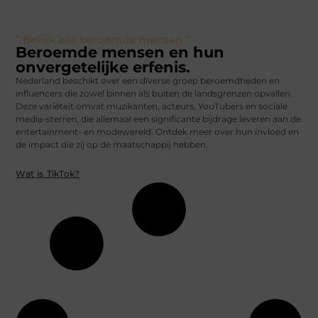
" Bekijk alle beroemde mensen "
Beroemde mensen en hun
onvergetelijke erfenis.
Nederland beschikt over een diverse groep beroemdheden en
influencers die zowel binnen als buiten de landsgrenzen opvallen.
Deze variëteit omvat muzikanten, acteurs, YouTubers en sociale
media-sterren, die allemaal een significante bijdrage leveren aan de
entertainment- en modewereld. Ontdek meer over hun invloed en
de impact die zij op de maatschappij hebben.
Wat is TikTok?