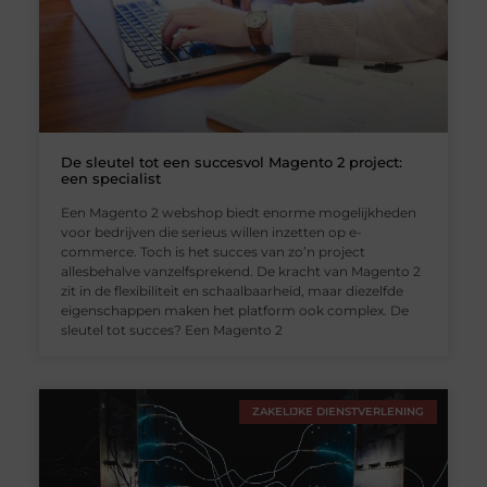
De sleutel tot een succesvol Magento 2 project:
een specialist
Een Magento 2 webshop biedt enorme mogelijkheden
voor bedrijven die serieus willen inzetten op e-
commerce. Toch is het succes van zo’n project
allesbehalve vanzelfsprekend. De kracht van Magento 2
zit in de flexibiliteit en schaalbaarheid, maar diezelfde
eigenschappen maken het platform ook complex. De
sleutel tot succes? Een Magento 2
ZAKELIJKE DIENSTVERLENING