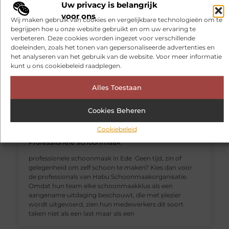
Uw privacy is belangrijk
dat te allen tijde voorkomen moet zien te worden.
voor ons
Wij maken gebruik van cookies en vergelijkbare technologieën om te
begrijpen hoe u onze website gebruikt en om uw ervaring te
verbeteren. Deze cookies worden ingezet voor verschillende
ZAKELIJKE DIENSTVERLENING
doeleinden, zoals het tonen van gepersonaliseerde advertenties en
het analyseren van het gebruik van de website. Voor meer informatie
kunt u ons cookiebeleid raadplegen.
Alles Toestaan
Cookies Beheren
Cookiebeleid
Professionele schoonmaak
professionele schoonmaak in Ede Geen tijd, zin of
gelegenheid om zelf schoon te maken? Kies dan voor
de professionals van Habu Schoonmaakorganisatie.
Omdat hun team elke schoonmaakklus als een
aangename uitdaging beschouwt, die met plezier
wordt uitgevoerd, zien hun medewerkers dit soort
taken niet als een last maar als een