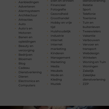
Eten en drinken
dienstverlening
Aanbiedingen
Financieel
Relatie
Adverteren
Fotografie
Sport
Alarmsysteem
Gezondheid
Telefonie
Architectuur
Groothandel
Toerisme
Attracties
Hobby en vrije
Tuin en
Auto
tijd
buitenleven
Auto's en
Huishoudelijk
Tweewielers
Motoren
Industrie
Vakantie
Banen en
Internet
Verbouwen
opleidingen
Internet
Vervoer en
Beauty en
marketing
transport
verzorging
Kinderen
Webdesign
Bedrijven
Management
Winkelen
Bloemen
Marketing
Woning en Tuin
Blog
Media
Woningen
Cadeau
Meubels
Zakelijk
Dienstverlening
Mode en
Zakelijke
Dieren
Kleding
dienstverlening
Electronica en
Muziek
ZZP
Computers