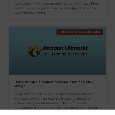
rechtsvorm het meest geschikt is voor u? In deze blog
worden de voor- en nadelen op een rijtje gezet van de
twee rechtsvormen.
ZAKELIJKE DIENSTVERLENING
Bouwstempels maken bouwklussen een stuk
veilige
Bouwstempels zijn dragende accessoires waar in de
bouwsector en bij particuliere klussen plafonds en
daken mee gestut kunnen worden. Zonder een
bouwstempel loopt u het risico dat een plafond instort
en u er onder bedolven raakt. En dat is natuurlijk iets