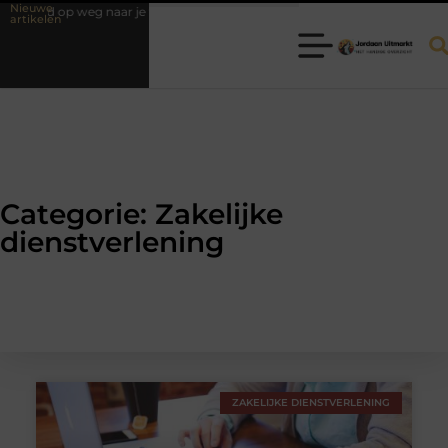
Nieuwe
op weg naar je theorie-examen
Fysiotherapie Hilversum: professionele
artikelen
Categorie: Zakelijke
dienstverlening
ZAKELIJKE DIENSTVERLENING