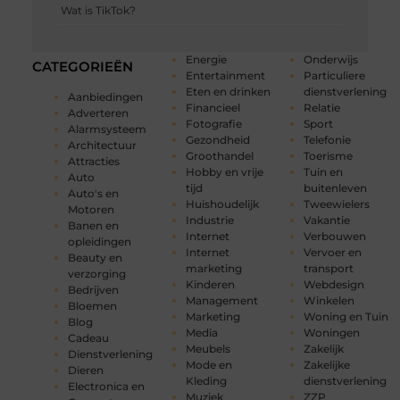
Wat is TikTok?
Energie
Onderwijs
CATEGORIEËN
Entertainment
Particuliere
Eten en drinken
dienstverlening
Aanbiedingen
Financieel
Relatie
Adverteren
Fotografie
Sport
Alarmsysteem
Gezondheid
Telefonie
Architectuur
Groothandel
Toerisme
Attracties
Hobby en vrije
Tuin en
Auto
tijd
buitenleven
Auto's en
Huishoudelijk
Tweewielers
Motoren
Industrie
Vakantie
Banen en
Internet
Verbouwen
opleidingen
Internet
Vervoer en
Beauty en
marketing
transport
verzorging
Kinderen
Webdesign
Bedrijven
Management
Winkelen
Bloemen
Marketing
Woning en Tuin
Blog
Media
Woningen
Cadeau
Meubels
Zakelijk
Dienstverlening
Mode en
Zakelijke
Dieren
Kleding
dienstverlening
Electronica en
Muziek
ZZP