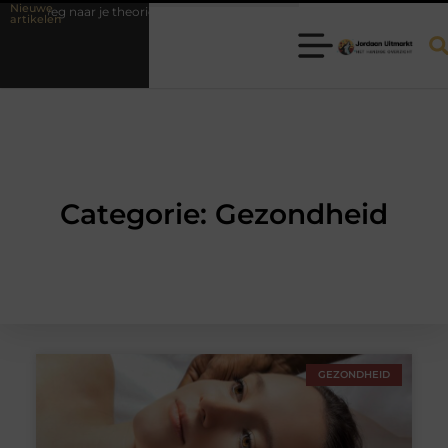
Nieuwe
aar je theorie-examen
Fysiotherapie Hilversum: professionele hulp bij
artikelen
Categorie: Gezondheid
GEZONDHEID