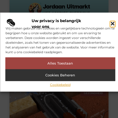
Uw privacy is belangrijk
voor ons
Wij maken gebruik van cookies en vergelijkbare technologieën om te
begrijpen hoe u onze website gebruikt en om uw ervaring te
verbeteren. Deze cookies worden ingezet voor verschillende
Afvallen Velp voor een gezond lichaam
doeleinden, zoals het tonen van gepersonaliseerde advertenties en
het analyseren van het gebruik van de website. Voor meer informatie
Heb je moeite met afvallen en denk je dat je het niet
kunt u ons cookiebeleid raadplegen.
alleen aan kan, zoek dan de hulp van afvallen Velp.
Afvallen is altijd al moeilijk geweest. Het vraagt namelijk
Alles Toestaan
niet alleen om een goed dieet met gezond voedsel,
maar daarnaast vraagt het ook om een goeie dagelijkse
beweging
Cookies Beheren
Cookiebeleid
GEZONDHEID