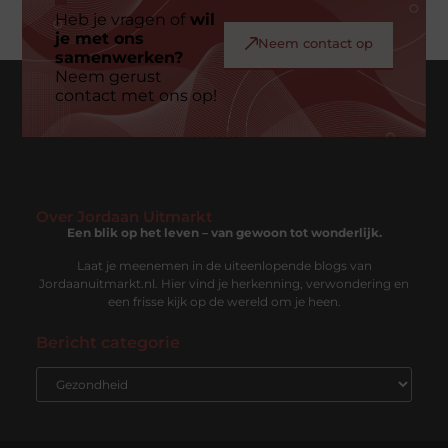
Heb je vragen of
wil
je met ons
Neem contact op
samenwerken?
Neem gerust
contact met ons op!
Over Jordaan Uitmarkt
Een blik op het leven – van gewoon tot wonderlijk.
Laat je meenemen in de uiteenlopende blogs van
Jordaanuitmarkt.nl. Hier vind je herkenning, verwondering en
een frisse kijk op de wereld om je heen.
Bericht categorie