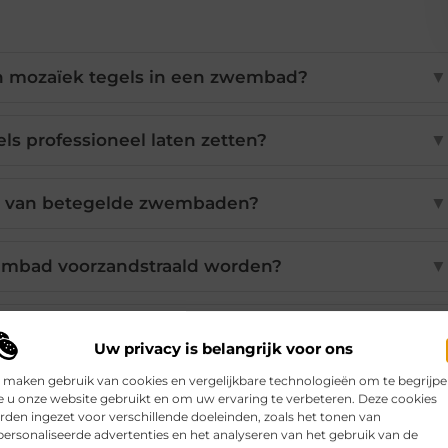
an mozaïek tegels in een zwembad?
▼
ls professioneel laten zetten?
▼
en van betegelde zwembaden?
▼
mbad voorzandstraald worden?
▼
tegels in mijn zwembad schoon?
▼
Uw privacy is belangrijk voor ons
 maken gebruik van cookies en vergelijkbare technologieën om te begrijp
 u onze website gebruikt en om uw ervaring te verbeteren. Deze cookies
den ingezet voor verschillende doeleinden, zoals het tonen van
Pinterest
LinkedIn
Email
ersonaliseerde advertenties en het analyseren van het gebruik van de