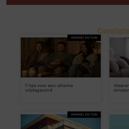
Gerelate
WONING EN TUIN
7 tips voor een ultieme
Waarom
vrijdagavond
Amster
WONING EN TUIN