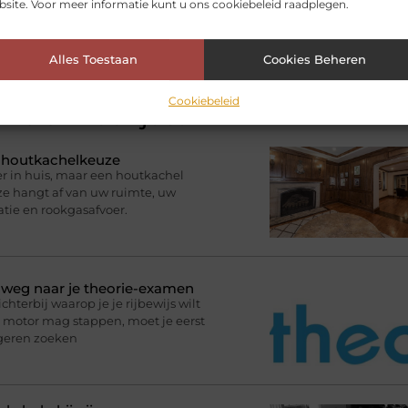
site. Voor meer informatie kunt u ons cookiebeleid raadplegen.
ozaïek zwembad
,
tegels zwembad
Alles Toestaan
Cookies Beheren
Cookiebeleid
ikelen voor jou.
e houtkachelkeuze
r in huis, maar een houtkachel
uze hangt af van uw ruimte, uw
atie en rookgasafvoer.
p weg naar je theorie-examen
terbij waarop je je rijbewijs wilt
de motor mag stappen, moet je eerst
ngeren zoeken