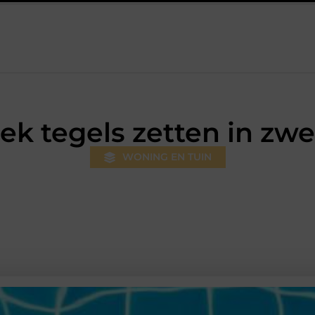
ersum: professionele hulp bij pijn en bewegingsklachten
Prefab
ek tegels zetten in z
WONING EN TUIN