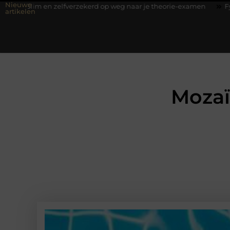
Nieuwe
 zelfverzekerd op weg naar je theorie-examen
Fysiotherapie Hilv
artikelen
Mozaï