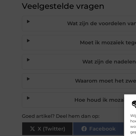
Veelgestelde vragen
Wat zijn de voordelen v
Moet ik mozaïek tege
Wat zijn de nadel
Waarom moet het zwe
Hoe houd ik mozaïek 
Wij
Goed artikel? Deel hem dan op:
hoe
wor
X (Twitter)
Facebook
gep