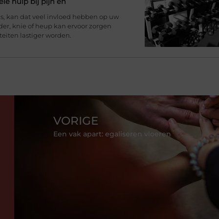
le hulp bij pijn en
, kan dat veel invloed hebben op uw
uder, knie of heup kan ervoor zorgen
teiten lastiger worden.
VORIGE
Een vak apart: egaliseren vloeren