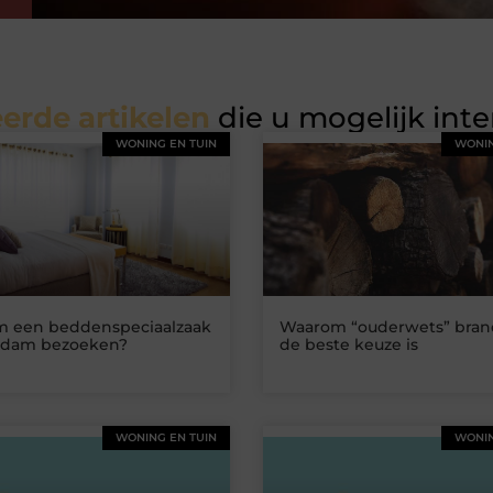
erde artikelen
die u mogelijk int
WONING EN TUIN
WONIN
 een beddenspeciaalzaak
Waarom “ouderwets” bran
dam bezoeken?
de beste keuze is
WONING EN TUIN
WONIN