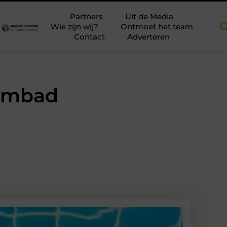
 dakkapellen voor meer ruimte en licht
Tien momenten waarop a
Partners
Uit de Media
Wie zijn wij?
Ontmoet het team
Contact
Adverteren
wembad