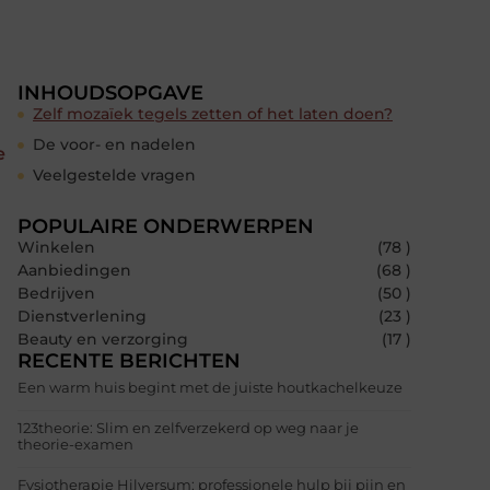
INHOUDSOPGAVE
Zelf mozaïek tegels zetten of het laten doen?
De voor- en nadelen
e
Veelgestelde vragen
POPULAIRE ONDERWERPEN
Winkelen
(78 )
Aanbiedingen
(68 )
Bedrijven
(50 )
Dienstverlening
(23 )
Beauty en verzorging
(17 )
RECENTE BERICHTEN
Een warm huis begint met de juiste houtkachelkeuze
t
123theorie: Slim en zelfverzekerd op weg naar je
theorie-examen
Fysiotherapie Hilversum: professionele hulp bij pijn en