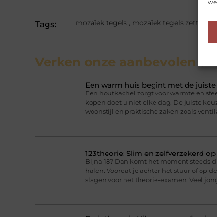
web
mozaïek tegels
,
mozaïek tegels zetten
,
m
Tags:
Verken onze aanbevolen
art
Een warm huis begint met de juist
Een houtkachel zorgt voor warmte en sfee
kopen doet u niet elke dag. De juiste ke
woonstijl en praktische zaken zoals ventil
123theorie: Slim en zelfverzekerd o
Bijna 18? Dan komt het moment steeds dich
halen. Voordat je achter het stuur of op 
slagen voor het theorie-examen. Veel jo