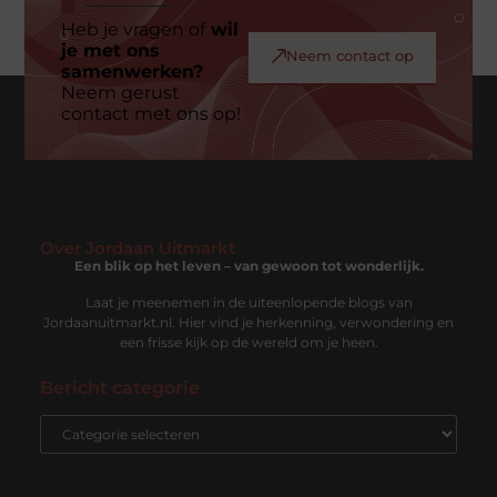
Heb je vragen of
wil
je met ons
Neem contact op
samenwerken?
Neem gerust
contact met ons op!
Over Jordaan Uitmarkt
Een blik op het leven – van gewoon tot wonderlijk.
Laat je meenemen in de uiteenlopende blogs van
Jordaanuitmarkt.nl. Hier vind je herkenning, verwondering en
een frisse kijk op de wereld om je heen.
Bericht categorie