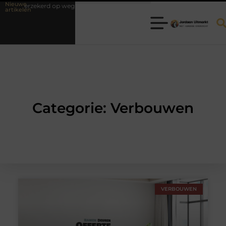
Nieuwe
zelfverzekerd op weg naar je theorie-examen
Fysiotherapie Hilversum: 
artikelen
Categorie: Verbouwen
VERBOUWEN