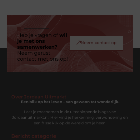
Heb je vragen of
wil
je met ons
Neem contact op
samenwerken?
Neem gerust
contact met ons op!
Over Jordaan Uitmarkt
Een blik op het leven – van gewoon tot wonderlijk.
Laat je meenemen in de uiteenlopende blogs van
Jordaanuitmarkt.nl. Hier vind je herkenning, verwondering en
een frisse kijk op de wereld om je heen.
Bericht categorie