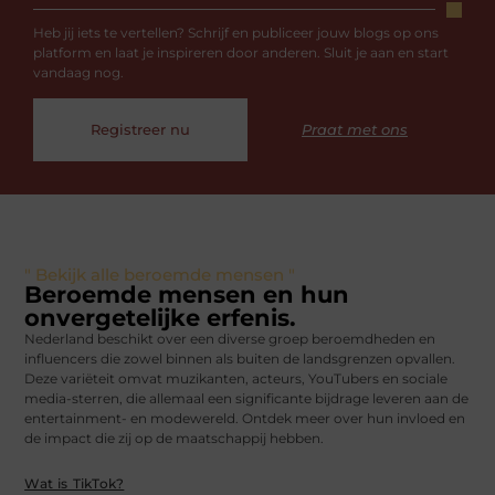
Heb jij iets te vertellen? Schrijf en publiceer jouw blogs op ons
platform en laat je inspireren door anderen. Sluit je aan en start
vandaag nog.
Registreer nu
Praat met ons
" Bekijk alle beroemde mensen "
Beroemde mensen en hun
onvergetelijke erfenis.
Nederland beschikt over een diverse groep beroemdheden en
influencers die zowel binnen als buiten de landsgrenzen opvallen.
Deze variëteit omvat muzikanten, acteurs, YouTubers en sociale
media-sterren, die allemaal een significante bijdrage leveren aan de
entertainment- en modewereld. Ontdek meer over hun invloed en
de impact die zij op de maatschappij hebben.
Wat is TikTok?