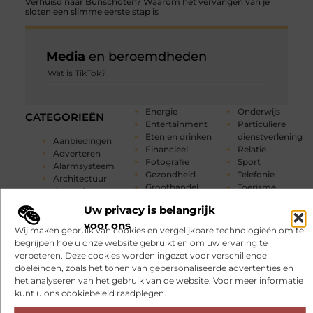
Verhuisd naar Bunschoten? Waarom het vervangen van je
sloten een slimme eerste stap is
Media
en beroemdheden
Wat is TikTok?
Energie
Onderwijs
CATEGORIEËN
Entertainment
Particuliere
Eten en drinken
dienstverlening
Aanbiedingen
Financieel
Relatie
Adverteren
Fotografie
Sport
Alarmsysteem
Gezondheid
Telefonie
Architectuur
Groothandel
Toerisme
Attracties
Hobby en vrije
Tuin en
Auto
Uw privacy is belangrijk
tijd
buitenleven
Auto's en
voor ons
Huishoudelijk
Tweewielers
Motoren
Wij maken gebruik van cookies en vergelijkbare technologieën om te
Industrie
Vakantie
Banen en
begrijpen hoe u onze website gebruikt en om uw ervaring te
Internet
Verbouwen
opleidingen
verbeteren. Deze cookies worden ingezet voor verschillende
Internet
Vervoer en
Beauty en
doeleinden, zoals het tonen van gepersonaliseerde advertenties en
marketing
transport
verzorging
het analyseren van het gebruik van de website. Voor meer informatie
Kinderen
Webdesign
Bedrijven
kunt u ons cookiebeleid raadplegen.
Management
Winkelen
Bloemen
Marketing
Woning en Tuin