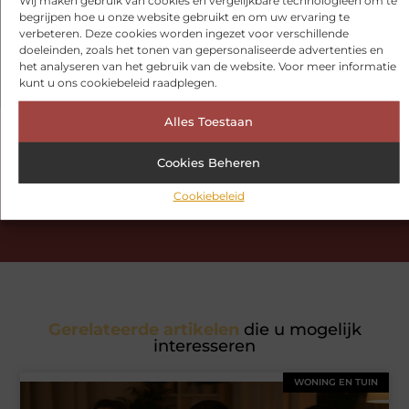
begrijpen hoe u onze website gebruikt en om uw ervaring te
verbeteren. Deze cookies worden ingezet voor verschillende
doeleinden, zoals het tonen van gepersonaliseerde advertenties en
het analyseren van het gebruik van de website. Voor meer informatie
kunt u ons cookiebeleid raadplegen.
Alles Toestaan
Had je deze artikelen al bekeken?
Cookies Beheren
Ontdek de boeiende en interessante verhalen die wij voor je in
Cookiebeleid
petto hebben en mis onze artikelen niet. Duik in diverse
onderwerpen en blijf op de hoogte!
Gerelateerde artikelen
die u mogelijk
interesseren
WONING EN TUIN