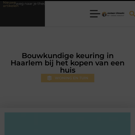
Nieuwe
aar je theorie-examen
Fysiotherapie Hilversum: professionele hulp bi
artikelen
Bouwkundige keuring in
Haarlem bij het kopen van een
huis
WONING EN TUIN