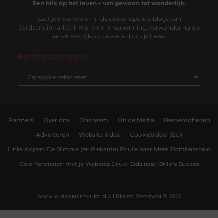
Een blik op het leven – van gewoon tot wonderlijk.
Laat je meenemen in de uiteenlopende blogs van
Jordaanuitmarkt.nl. Hier vind je herkenning, verwondering en
een frisse kijk op de wereld om je heen.
Bericht categorie
Partners
Over ons
Ons team
Uit de Media
Beroemdheden
Adverteren
Website index
Cookiebeleid (EU)
Links Kopen: De Slimme (en Riskante) Route naar Meer Zichtbaarheid
Geld Verdienen met je Website: Jouw Gids naar Online Succes
www.jordaanuitmarkt.nl.
All Rights Reserved © 2025