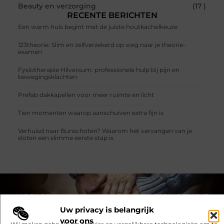
Beauty en verzorging
(17 )
RECENTE BERICHTEN
Een warm huis begint met de juiste houtkachelkeuze
123theorie: Slim en zelfverzekerd op weg naar je theorie-
examen
Fysiotherapie Hilversum: professionele hulp bij pijn en
bewegingsklachten
Prefab dakkapellen voor meer ruimte en licht
Tien momenten waarop aanschuiven extra fijn is
Verhuisd naar Bunschoten? Waarom het vervangen van je
sloten een slimme eerste stap is
VORIGE
VOLGENDE
Uw privacy is belangrijk
Taxi Arnhem
Een mooie groepsaccommodatie in Winterswijk boeken?
voor ons
Wij maken gebruik van cookies en vergelijkbare technologieën om te