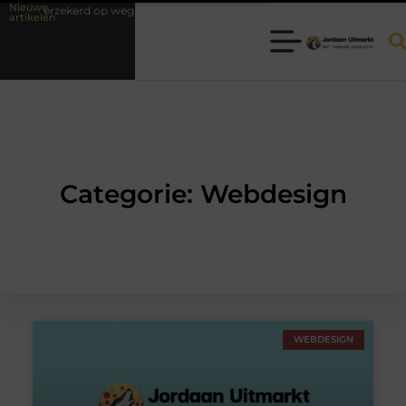
Nieuwe
 zelfverzekerd op weg naar je theorie-examen
Fysiotherapie Hilversum:
artikelen
Categorie: Webdesign
WEBDESIGN