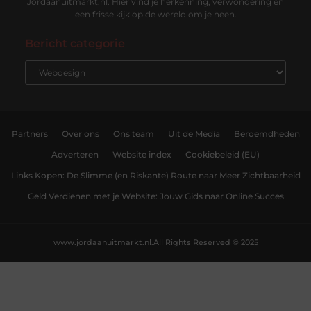
Jordaanuitmarkt.nl. Hier vind je herkenning, verwondering en
een frisse kijk op de wereld om je heen.
Bericht categorie
Partners
Over ons
Ons team
Uit de Media
Beroemdheden
Adverteren
Website index
Cookiebeleid (EU)
Links Kopen: De Slimme (en Riskante) Route naar Meer Zichtbaarheid
Geld Verdienen met je Website: Jouw Gids naar Online Succes
www.jordaanuitmarkt.nl.
All Rights Reserved © 2025