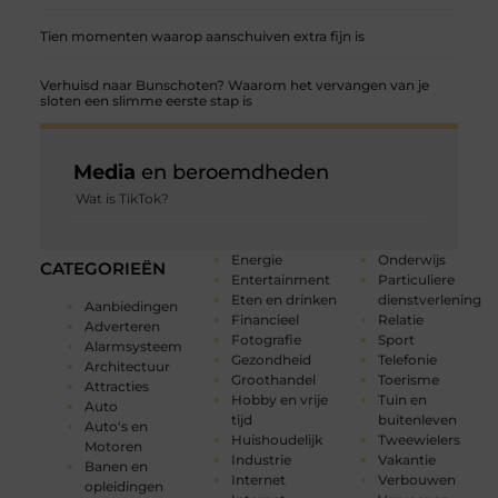
Tien momenten waarop aanschuiven extra fijn is
Verhuisd naar Bunschoten? Waarom het vervangen van je
sloten een slimme eerste stap is
Media
en beroemdheden
Wat is TikTok?
Energie
Onderwijs
CATEGORIEËN
Entertainment
Particuliere
Eten en drinken
dienstverlening
Aanbiedingen
Financieel
Relatie
Adverteren
Fotografie
Sport
Alarmsysteem
Gezondheid
Telefonie
Architectuur
Groothandel
Toerisme
Attracties
Hobby en vrije
Tuin en
Auto
tijd
buitenleven
Auto's en
Huishoudelijk
Tweewielers
Motoren
Industrie
Vakantie
Banen en
Internet
Verbouwen
opleidingen