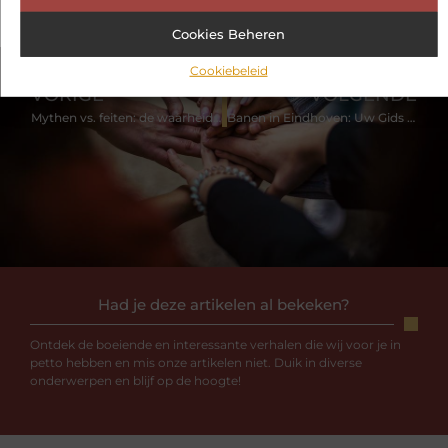
Cookies Beheren
Cookiebeleid
VORIGE
VOLGENDE
Mythen vs. feiten: de waarheid over wegbebakening
Banen in Eindhoven: Uw Gids voor Succesvol Solliciteren
Had je deze artikelen al bekeken?
Ontdek de boeiende en interessante verhalen die wij voor je in
petto hebben en mis onze artikelen niet. Duik in diverse
onderwerpen en blijf op de hoogte!