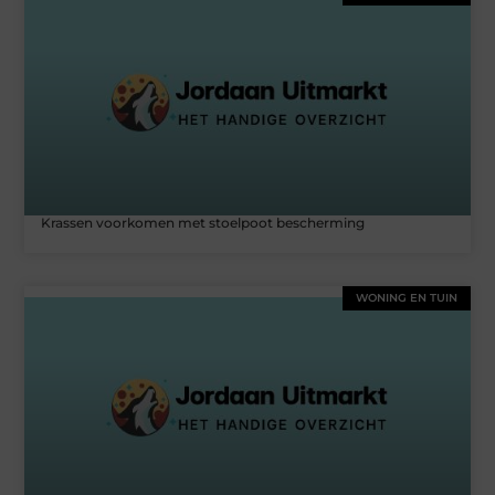
Krassen voorkomen met stoelpoot bescherming
WONING EN TUIN