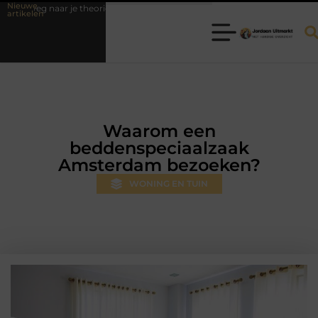
Nieuwe
 je theorie-examen
Fysiotherapie Hilversum: professionele hulp bij pi
artikelen
Waarom een
beddenspeciaalzaak
Amsterdam bezoeken?
WONING EN TUIN