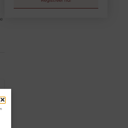
Registreer nu!
me
en