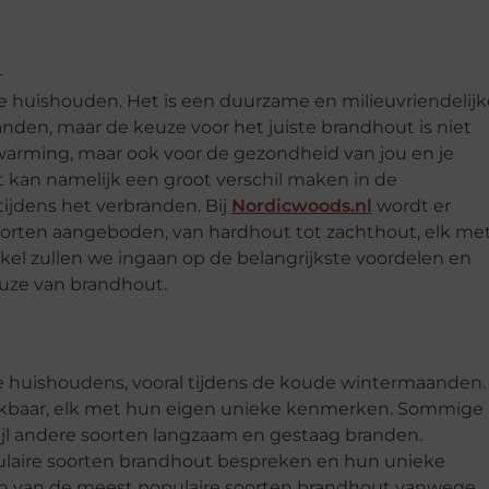
e huishouden. Het is een duurzame en milieuvriendelijk
den, maar de keuze voor het juiste brandhout is niet
erwarming, maar ook voor de gezondheid van jou en je
t kan namelijk een groot verschil maken in de
tijdens het verbranden. Bij
Nordicwoods.nl
wordt er
oorten aangeboden, van hardhout tot zachthout, elk me
kel zullen we ingaan op de belangrijkste voordelen en
uze van brandhout.
le huishoudens, vooral tijdens de koude wintermaanden.
hikbaar, elk met hun eigen unieke kenmerken. Sommige
ijl andere soorten langzaam en gestaag branden.
ulaire soorten brandhout bespreken en hun unieke
n van de meest populaire soorten brandhout vanwege