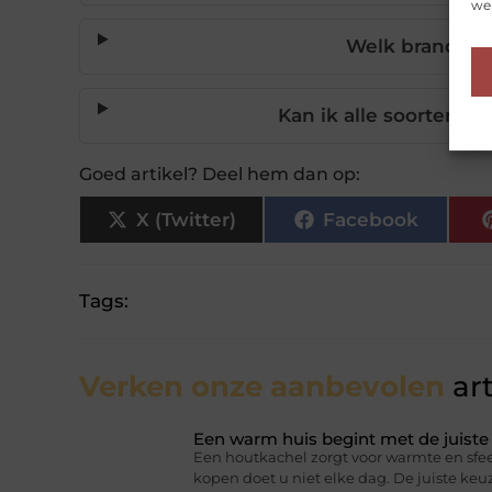
web
Welk brandhout
Kan ik alle soorten b
Goed artikel? Deel hem dan op:
X (Twitter)
Facebook
Tags:
Verken onze aanbevolen
art
Een warm huis begint met de juist
Een houtkachel zorgt voor warmte en sfee
kopen doet u niet elke dag. De juiste ke