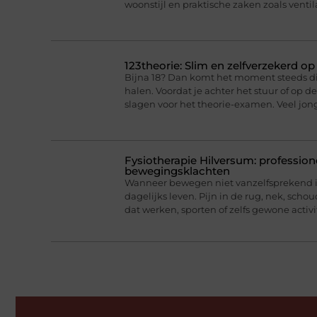
woonstijl en praktische zaken zoals ventil
123theorie: Slim en zelfverzekerd o
Bijna 18? Dan komt het moment steeds dich
halen. Voordat je achter het stuur of op 
slagen voor het theorie-examen. Veel jo
Fysiotherapie Hilversum: professione
bewegingsklachten
Wanneer bewegen niet vanzelfsprekend is
dagelijks leven. Pijn in de rug, nek, scho
dat werken, sporten of zelfs gewone activi