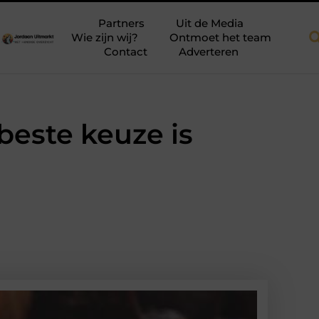
kkapellen voor meer ruimte en licht
Tien momenten waarop aans
Partners
Uit de Media
Wie zijn wij?
Ontmoet het team
Contact
Adverteren
este keuze is