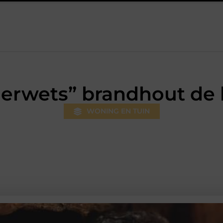
um: professionele hulp bij pijn en bewegingsklachten
Prefab da
rwets” brandhout de b
WONING EN TUIN