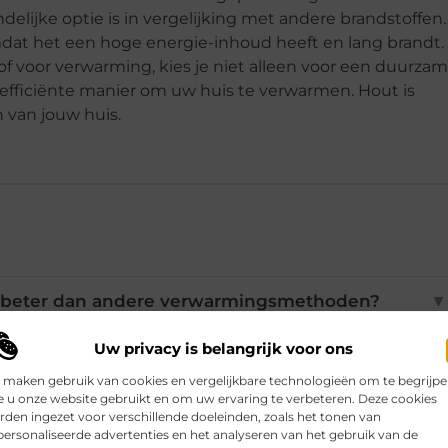
delijke optie is in vergelijking met andere brandstoffen.
mdat het een hoge energie-inhoud heeft en lang brandt.
f voor verwarming, kies je niet alleen voor een duurza
 efficiënte manier om uw huis te verwarmen. Hout is
 van jouw huis.
 beter dan andere verwarmingsmethoden?
▼
Uw privacy is belangrijk voor ons
ussen eikenhout en beukenhout?
▼
 maken gebruik van cookies en vergelijkbare technologieën om te begrijp
 u onze website gebruikt en om uw ervaring te verbeteren. Deze cookies
den ingezet voor verschillende doeleinden, zoals het tonen van
echt milieuvriendelijk?
▼
ersonaliseerde advertenties en het analyseren van het gebruik van de