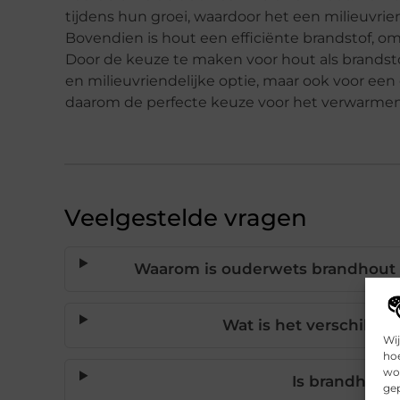
tijdens hun groei, waardoor het een milieuvrien
Bovendien is hout een efficiënte brandstof, o
Door de keuze te maken voor hout als brandsto
en milieuvriendelijke optie, maar ook voor een
daarom de perfecte keuze voor het verwarmen
Veelgestelde vragen
Waarom is ouderwets brandhout
Wat is het verschil t
Wij
hoe
wor
Is brandhout 
gep