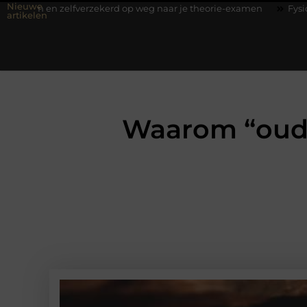
Nieuwe
lfverzekerd op weg naar je theorie-examen
Fysiotherapie Hilvers
artikelen
Waarom “oude