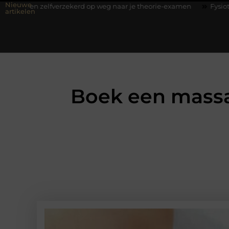
Nieuwe
fverzekerd op weg naar je theorie-examen
Fysiotherapie Hilvers
artikelen
Boek een massa