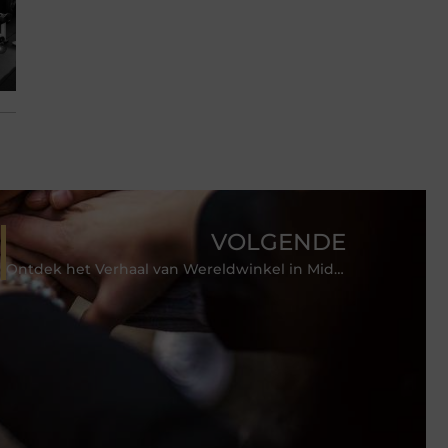
VOLGENDE
Ontdek het Verhaal van Wereldwinkel in Middelburg en Hoe U kunt Bijdragen