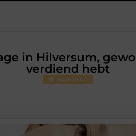
um: professionele hulp bij pijn en bewegingsklachten
Prefab da
ge in Hilversum, gewo
verdiend hebt
GEZONDHEID