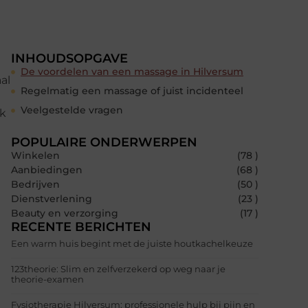
INHOUDSOPGAVE
De voordelen van een massage in Hilversum
al
Regelmatig een massage of juist incidenteel
Veelgestelde vragen
ek
POPULAIRE ONDERWERPEN
Winkelen
(78 )
Aanbiedingen
(68 )
Bedrijven
(50 )
Dienstverlening
(23 )
Beauty en verzorging
(17 )
RECENTE BERICHTEN
Een warm huis begint met de juiste houtkachelkeuze
123theorie: Slim en zelfverzekerd op weg naar je
theorie-examen
Fysiotherapie Hilversum: professionele hulp bij pijn en