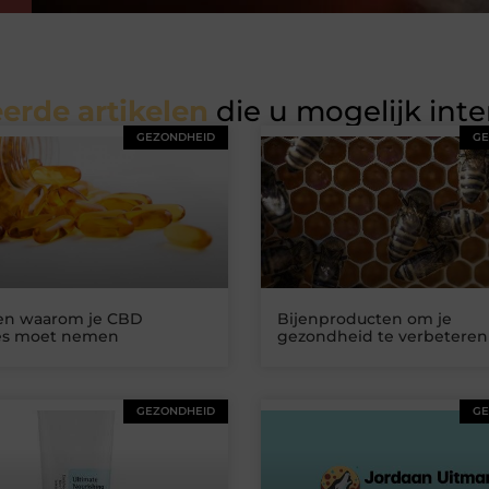
erde artikelen
die u mogelijk int
GEZONDHEID
GE
n waarom je CBD
Bijenproducten om je
es moet nemen
gezondheid te verbeteren
GEZONDHEID
GE