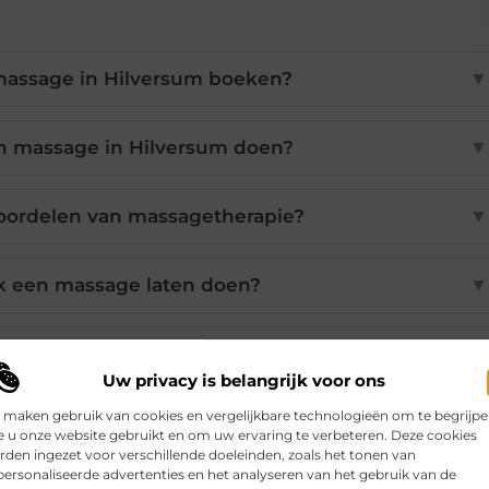
massage in Hilversum boeken?
▼
n massage in Hilversum doen?
▼
voordelen van massagetherapie?
▼
k een massage laten doen?
▼
ns een professionele massage?
▼
Uw privacy is belangrijk voor ons
 maken gebruik van cookies en vergelijkbare technologieën om te begrijp
 u onze website gebruikt en om uw ervaring te verbeteren. Deze cookies
den ingezet voor verschillende doeleinden, zoals het tonen van
Pinterest
LinkedIn
Email
ersonaliseerde advertenties en het analyseren van het gebruik van de