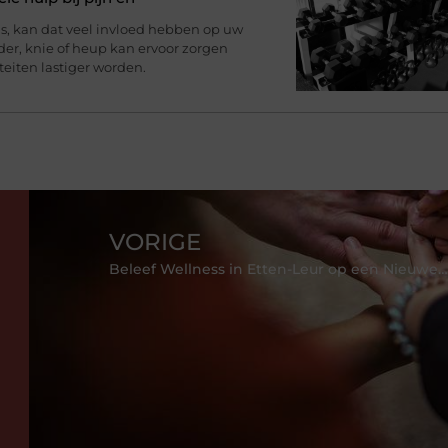
, kan dat veel invloed hebben op uw
uder, knie of heup kan ervoor zorgen
teiten lastiger worden.
VORIGE
Beleef Wellness in Etten-Leur op een Nieuwe Manier