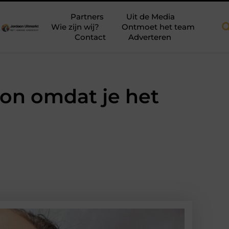
kkapellen voor meer ruimte en licht
Tien momenten waarop aansc
Partners
Uit de Media
Wie zijn wij?
Ontmoet het team
Contact
Adverteren
on omdat je het