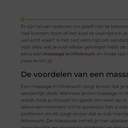
Er zijn tal van redenen om jezelf niet te belone
had kunnen doen of het kost te veel tijd om jez
wel echt waar? Is het niet eens tijd om aandac
voor alles wat je voor elkaar gekregen hebt d
eens een
massage in Hilversum
en maak tijd 
jouw leven: jij!
De voordelen van een massa
Een massage in Hilversum zorgt ervoor dat je 
aanzienlijk daalt. Wanneer je een massage in H
wordt, help je lichaam en geest om weer op t
alleen een moment om te genieten, het is ook 
profiteren en dit zorgt ervoor dat er ook ment
Hilversum. De masseuse vertelt je hier uiteraar
jouw situatie (en mogelijke klachten) en het so