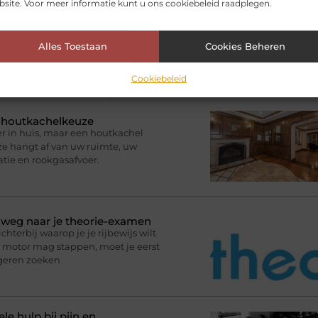
site. Voor meer informatie kunt u ons cookiebeleid raadplegen.
Alles Toestaan
Cookies Beheren
Cookiebeleid
ikelen voor jou.
e houtkachelkeuze
r in huis, maar een houtkachel
uze hangt af van uw ruimte, uw
atie en rookgasafvoer.
p weg naar je theorie-examen
terbij waarop je je rijbewijs wilt
de motor mag stappen, moet je eerst
ngeren zoeken
le hulp bij pijn en