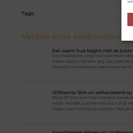
web
Tags:
Verken onze aanbevolen
art
Een warm huis begint met de juist
Een houtkachel zorgt voor warmte en sfee
kopen doet u niet elke dag. De juiste ke
woonstijl en praktische zaken zoals ventil
123theorie: Slim en zelfverzekerd o
Bijna 18? Dan komt het moment steeds dich
halen. Voordat je achter het stuur of op 
slagen voor het theorie-examen. Veel jo
Fysiotherapie Hilversum: professione