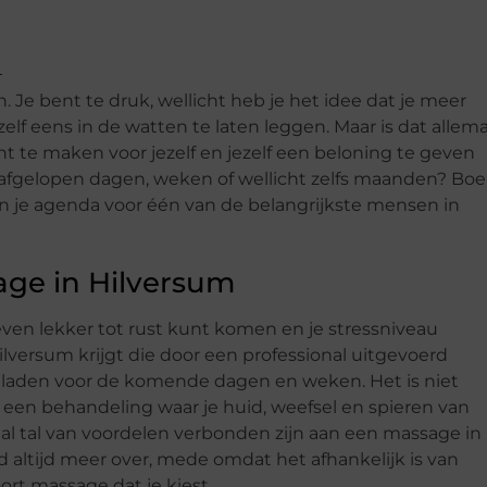
n. Je bent te druk, wellicht heb je het idee dat je meer
elf eens in de watten te laten leggen. Maar is dat allema
ht te maken voor jezelf en jezelf een beloning te geven
e afgelopen dagen, weken of wellicht zelfs maanden? Bo
in je agenda voor één van de belangrijkste mensen in
ge in Hilversum
even lekker tot rust kunt komen en je stressniveau
ilversum krijgt die door een professional uitgevoerd
e laden voor de komende dagen en weken. Het is niet
een behandeling waar je huid, weefsel en spieren van
aal tal van voordelen verbonden zijn aan een massage in
d altijd meer over, mede omdat het afhankelijk is van
ort massage dat je kiest.