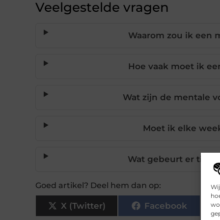
Veelgestelde vragen
Waarom zou ik een 
Hoe vaak moet ik ee
Wat zijn de mentale 
Moet ik elke wee
Wat gebeurt er tijde
Goed artikel? Deel hem dan op:
Wij
hoe
wor
X (Twitter)
Facebook
gep