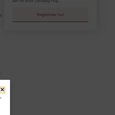
aan en start vandaag nog.
Registreer nu!
e
k
e
g
en