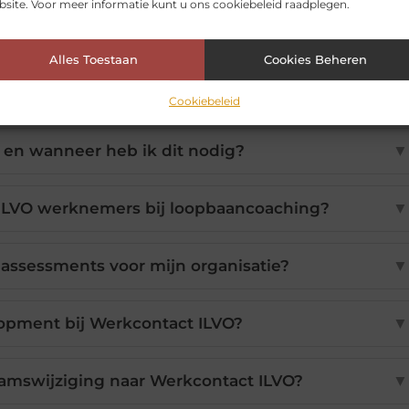
site. Voor meer informatie kunt u ons cookiebeleid raadplegen.
Alles Toestaan
Cookies Beheren
Cookiebeleid
 en wanneer heb ik dit nodig?
▼
ILVO werknemers bij loopbaancoaching?
▼
 assessments voor mijn organisatie?
▼
opment bij Werkcontact ILVO?
▼
amswijziging naar Werkcontact ILVO?
▼