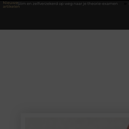
Nieuwe
en zelfverzekerd op weg naar je theorie-examen
Fysiotherapie Hi
artikelen