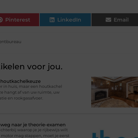
Pinterest
LinkedIn
Email
entbureau
ikelen voor jou.
e houtkachelkeuze
r in huis, maar een houtkachel
uze hangt af van uw ruimte, uw
atie en rookgasafvoer.
p weg naar je theorie-examen
terbij waarop je je rijbewijs wilt
de motor mag stappen, moet je eerst