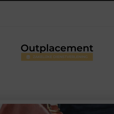
lversum: professionele hulp bij pijn en bewegingsklachten
Pref
Outplacement
ZAKELIJKE DIENSTVERLENING