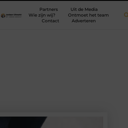
ab dakkapellen voor meer ruimte en licht
Tien momenten waarop
Partners
Uit de Media
Wie zijn wij?
Ontmoet het team
Contact
Adverteren