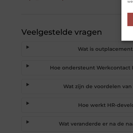
web
Veelgestelde vragen
Wat is outplacement
Hoe ondersteunt Werkcontact 
Wat zijn de voordelen van
Hoe werkt HR-devel
Wat veranderde er na de na