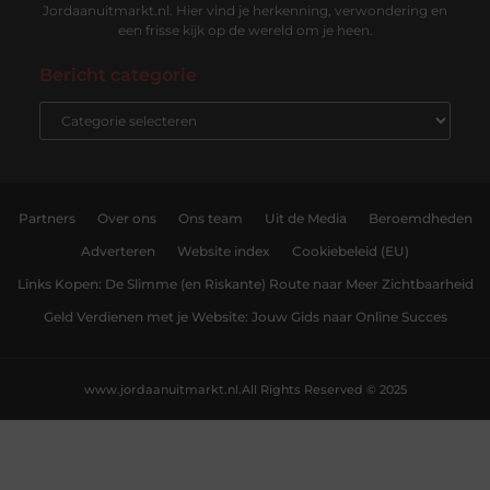
Jordaanuitmarkt.nl. Hier vind je herkenning, verwondering en
een frisse kijk op de wereld om je heen.
Bericht categorie
Partners
Over ons
Ons team
Uit de Media
Beroemdheden
Adverteren
Website index
Cookiebeleid (EU)
Links Kopen: De Slimme (en Riskante) Route naar Meer Zichtbaarheid
Geld Verdienen met je Website: Jouw Gids naar Online Succes
www.jordaanuitmarkt.nl.
All Rights Reserved © 2025