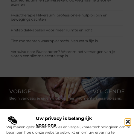
123theorie: Slim en zelfverzekerd op weg naar je theorie-
examen
Fysiotherapie Hilversum: professionele hulp bij pijn en
bewegingsklachten
Prefab dakkapellen voor meer ruimte en licht
Tien momenten waarop aanschuiven extra fijn is
Verhuisd naar Bunschoten? Waarom het vervangen van je
sloten een slimme eerste stap is
VORIGE
VOLGENDE
Begin vandaag je eigen mobiele zaak
Tien momenten waarop aanschuiven extra fijn is
Uw privacy is belangrijk
voor ons
Wij maken gebruik van cookies en vergelijkbare technologieën om te
begrijpen hoe u onze website gebruikt en om uw ervaring te