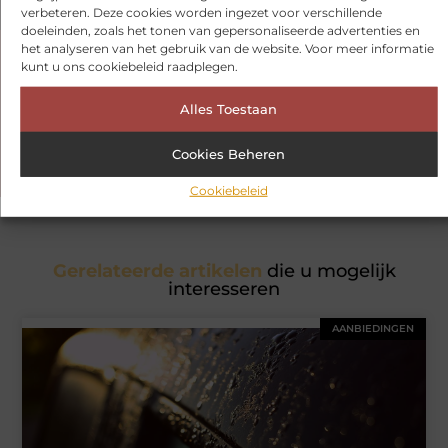
verbeteren. Deze cookies worden ingezet voor verschillende
doeleinden, zoals het tonen van gepersonaliseerde advertenties en
het analyseren van het gebruik van de website. Voor meer informatie
Had je deze artikelen al bekeken?
kunt u ons cookiebeleid raadplegen.
Ontdek de boeiende en interessante verhalen die wij voor je in
Alles Toestaan
petto hebben en mis onze artikelen niet. Duik in diverse
onderwerpen en blijf op de hoogte!
Cookies Beheren
Cookiebeleid
Gerelateerde artikelen
die u mogelijk
interesseren
AANBIEDINGEN