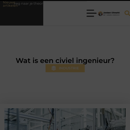
Nieuwe
 naar je theorie-examen
Fysiotherapie Hilversum: professionele hulp 
artikelen
Wat is een civiel ingenieur?
INDUSTRIE