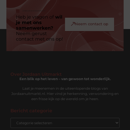
Heb je vragen of
wil
je met ons
Neem contact op
samenwerken?
Neem gerust
contact met ons op!
Over Jordaan Uitmarkt
Een blik op het leven – van gewoon tot wonderlijk.
Laat je meenemen in de uiteenlopende blogs van
Jordaanuitmarkt.nl. Hier vind je herkenning, verwondering en
een frisse kijk op de wereld om je heen.
Bericht categorie