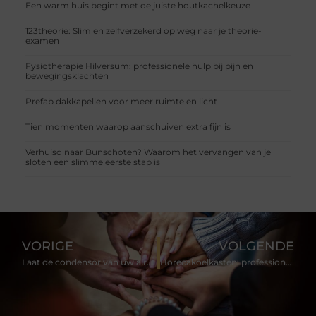
Een warm huis begint met de juiste houtkachelkeuze
123theorie: Slim en zelfverzekerd op weg naar je theorie-
examen
Fysiotherapie Hilversum: professionele hulp bij pijn en
bewegingsklachten
Prefab dakkapellen voor meer ruimte en licht
Tien momenten waarop aanschuiven extra fijn is
Verhuisd naar Bunschoten? Waarom het vervangen van je
sloten een slimme eerste stap is
VORIGE
VOLGENDE
Laat de condensor van uw airco regelmatig controleren door specialisten uit Noord-Brabant
Horecakoelkasten: professionele horeca-apparatuur voor iedere setting