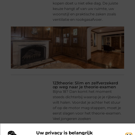
kopen doet u niet elke dag. De juiste
keuze hangt af van uw ruimte, uw
woonstijl en praktische zaken zoals
ventilatie en rookgasafvoer.
123theorie: Slim en zelfverzekerd
op weg naar je theorie-examen
Bijna 18? Dan komt het moment
steeds dichterbij waarop je je rijbewijs
wilt halen. Voordat je achter het stuur
of op de motor mag stappen, moet je
eerst slagen voor het theorie-examen.
Veel jongeren zoeken
Uw privacy is belangrijk