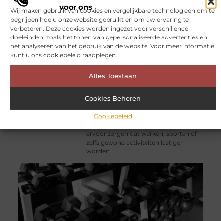
voor ons
Wij maken gebruik van cookies en vergelijkbare technologieën om te
begrijpen hoe u onze website gebruikt en om uw ervaring te
verbeteren. Deze cookies worden ingezet voor verschillende
doeleinden, zoals het tonen van gepersonaliseerde advertenties en
het analyseren van het gebruik van de website. Voor meer informatie
kunt u ons cookiebeleid raadplegen.
Alles Toestaan
Fysiotherapie Hilversum:
professionele hulp bij pijn en
bewegingsklachten
Wanneer bewegen niet
Cookies Beheren
vanzelfsprekend is, kan dat veel invloed
hebben op uw dagelijks leven. Pijn in
Cookiebeleid
de rug, nek, schouder, knie of heup kan
ervoor zorgen dat werken, sporten of
zelfs gewone activiteiten lastiger
worden.