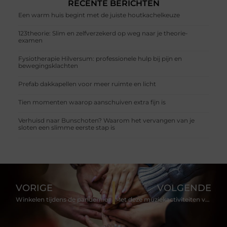
RECENTE BERICHTEN
Een warm huis begint met de juiste houtkachelkeuze
123theorie: Slim en zelfverzekerd op weg naar je theorie-
examen
Fysiotherapie Hilversum: professionele hulp bij pijn en
bewegingsklachten
Prefab dakkapellen voor meer ruimte en licht
Tien momenten waarop aanschuiven extra fijn is
Verhuisd naar Bunschoten? Waarom het vervangen van je
sloten een slimme eerste stap is
VORIGE
VOLGENDE
Winkelen tijdens de pandemie
Met deze muziekactiviteiten voor CKV zit je altijd goed