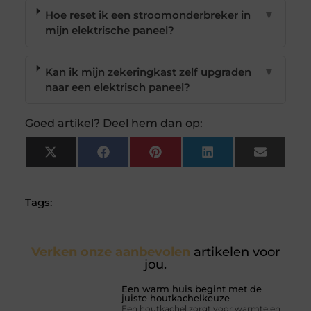
Hoe reset ik een stroomonderbreker in
▼
mijn elektrische paneel?
Kan ik mijn zekeringkast zelf upgraden
▼
naar een elektrisch paneel?
Goed artikel? Deel hem dan op:
X
Facebook
Pinterest
LinkedIn
Email
(Twitter)
Tags:
Verken onze aanbevolen
artikelen voor
jou.
Een warm huis begint met de
juiste houtkachelkeuze
Een houtkachel zorgt voor warmte en