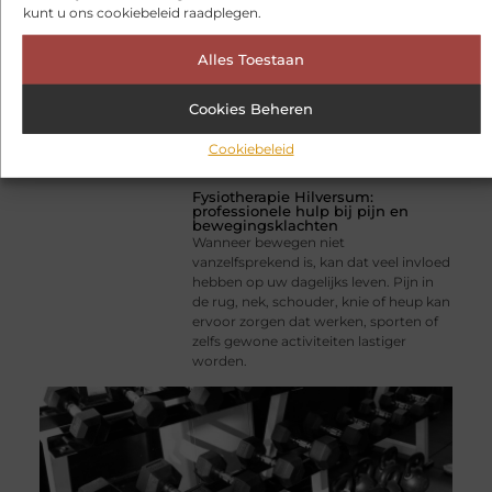
kunt u ons cookiebeleid raadplegen.
Alles Toestaan
Cookies Beheren
Cookiebeleid
Fysiotherapie Hilversum:
professionele hulp bij pijn en
bewegingsklachten
Wanneer bewegen niet
vanzelfsprekend is, kan dat veel invloed
hebben op uw dagelijks leven. Pijn in
de rug, nek, schouder, knie of heup kan
ervoor zorgen dat werken, sporten of
zelfs gewone activiteiten lastiger
worden.