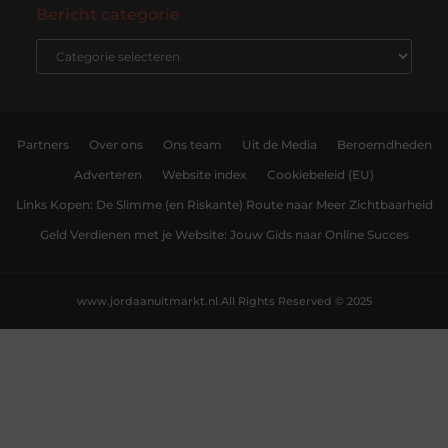
Bericht categorie
Partners
Over ons
Ons team
Uit de Media
Beroemdheden
Adverteren
Website index
Cookiebeleid (EU)
Links Kopen: De Slimme (en Riskante) Route naar Meer Zichtbaarheid
Geld Verdienen met je Website: Jouw Gids naar Online Succes
www.jordaanuitmarkt.nl.
All Rights Reserved © 2025