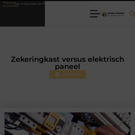
Nieuwe
p weg naar je theorie-examen
Fysiotherapie Hilversum: professionele h
artikelen
Zekeringkast versus elektrisch
paneel
ENERGIE