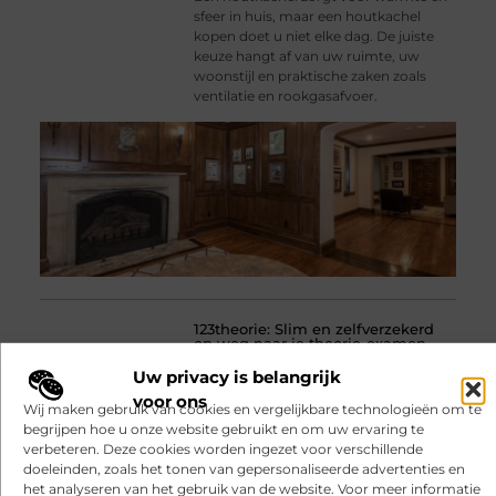
sfeer in huis, maar een houtkachel
kopen doet u niet elke dag. De juiste
keuze hangt af van uw ruimte, uw
woonstijl en praktische zaken zoals
ventilatie en rookgasafvoer.
123theorie: Slim en zelfverzekerd
op weg naar je theorie-examen
Bijna 18? Dan komt het moment
Uw privacy is belangrijk
steeds dichterbij waarop je je rijbewijs
voor ons
wilt halen. Voordat je achter het stuur
Wij maken gebruik van cookies en vergelijkbare technologieën om te
of op de motor mag stappen, moet je
begrijpen hoe u onze website gebruikt en om uw ervaring te
eerst slagen voor het theorie-examen.
verbeteren. Deze cookies worden ingezet voor verschillende
Veel jongeren zoeken
doeleinden, zoals het tonen van gepersonaliseerde advertenties en
het analyseren van het gebruik van de website. Voor meer informatie