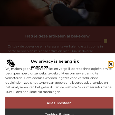
Had je deze artikelen al bekeken?
Ontdek de boeiende en interessante verhalen die wij voor je in
petto hebben en mis onze artikelen niet. Duik in diverse
onderwerpen en blijf op de hoogte!
Uw privacy is belangrijk
voor ons
Wij maken gebruik van cookies en vergelijkbare technologieën om te
begrijpen hoe u onze website gebruikt en om uw ervaring te
verbeteren. Deze cookies worden ingezet voor verschillende
doeleinden, zoals het tonen van gepersonaliseerde advertenties en
het analyseren van het gebruik van de website. Voor meer informatie
Gerelateerde artikelen
die u mogelijk
kunt u ons cookiebeleid raadplegen.
interesseren
Alles Toestaan
BEAUTY EN VERZORGING
Cookies Beheren