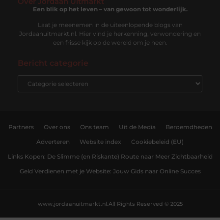
Over Jordaan Uitmarkt
Een blik op het leven – van gewoon tot wonderlijk.
Laat je meenemen in de uiteenlopende blogs van
Jordaanuitmarkt.nl. Hier vind je herkenning, verwondering en
een frisse kijk op de wereld om je heen.
Bericht categorie
Partners
Over ons
Ons team
Uit de Media
Beroemdheden
Adverteren
Website index
Cookiebeleid (EU)
Links Kopen: De Slimme (en Riskante) Route naar Meer Zichtbaarheid
Geld Verdienen met je Website: Jouw Gids naar Online Succes
www.jordaanuitmarkt.nl.
All Rights Reserved © 2025