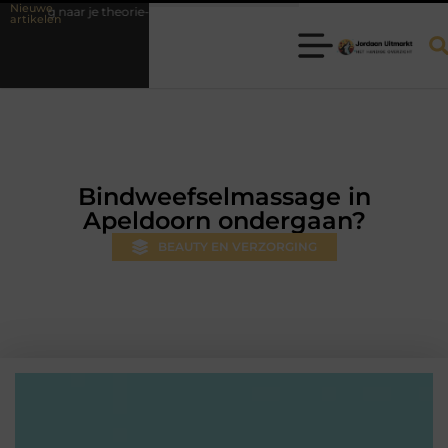
Nieuwe
r je theorie-examen
Fysiotherapie Hilversum: professionele hulp bij 
artikelen
Bindweefselmassage in
Apeldoorn ondergaan?
BEAUTY EN VERZORGING