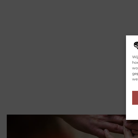
Wij
hoe
wor
gep
web