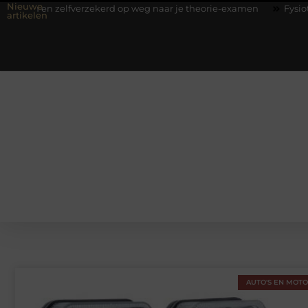
Nieuwe
n zelfverzekerd op weg naar je theorie-examen
Fysiotherapie Hi
artikelen
AUTO'S EN MOT