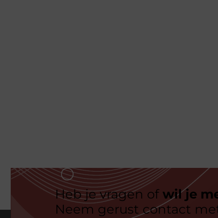
Heb je vragen of
wil je m
Neem gerust contact met