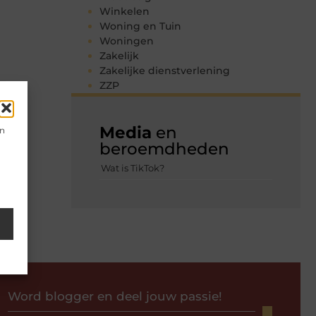
Winkelen
Woning en Tuin
Woningen
Zakelijk
Zakelijke dienstverlening
ZZP
Media
en
en
beroemdheden
Wat is TikTok?
Word blogger en deel jouw passie!