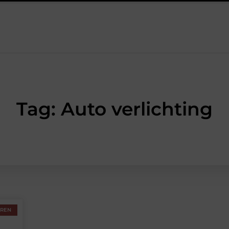
lversum: professionele hulp bij pijn en bewegingsklachten
Prefa
Tag: Auto verlichting
OREN