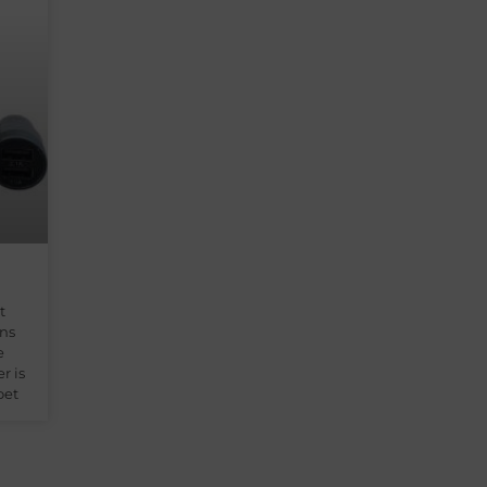
t
ens
e
r is
oet