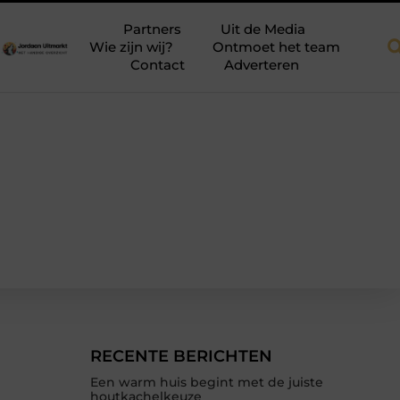
b dakkapellen voor meer ruimte en licht
Tien momenten waarop 
Partners
Uit de Media
Wie zijn wij?
Ontmoet het team
Contact
Adverteren
RECENTE BERICHTEN
Een warm huis begint met de juiste
houtkachelkeuze