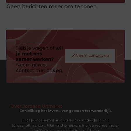
Geen berichten meer om te tonen
Heb je vragen of
wil
je met ons
Neem contact op
samenwerken?
Neem gerust
contact met ons op!
Over Jordaan Uitmarkt
Een blik op het leven – van gewoon tot wonderlijk.
Laat je meenemen in de uiteenlopende blogs van
Jordaanuitmarkt.nl. Hier vind je herkenning, verwondering en
een frisse kijk op de wereld om je heen.