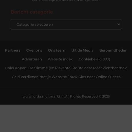
Bericht categorie
Partners
Over ons
Ons team
Uit de Media
Beroemdheden
Adverteren
Website index
Cookiebeleid (EU)
Links Kopen: De Slimme (en Riskante) Route naar Meer Zichtbaarheid
Geld Verdienen met je Website: Jouw Gids naar Online Succes
www.jordaanuitmarkt.nl.
All Rights Reserved © 2025