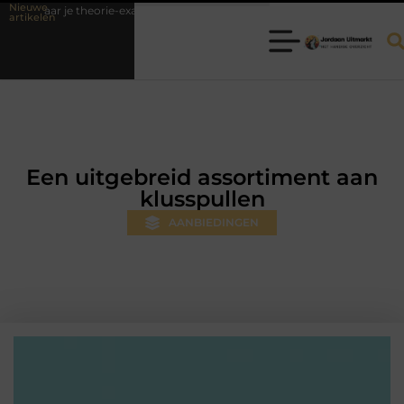
Nieuwe
orie-examen
Fysiotherapie Hilversum: professionele hulp bij pijn en b
artikelen
Een uitgebreid assortiment aan
klusspullen
AANBIEDINGEN