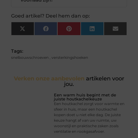
Goed artikel? Deel hem dan op:
X
Facebook
Pinterest
LinkedIn
Email
(Twitter)
Tags:
snelbouwschroeven
,
versterkingshoeken
Verken onze aanbevolen
artikelen voor
jou.
Een warm huis begint met de
juiste houtkachelkeuze
Een houtkachel zorgt voor warmte en
sfeer in huis, maar een houtkachel
kopen doet u niet elke dag. De juiste
keuze hangt af van uw ruimte, uw
woonstijl en praktische zaken zoals
ventilatie en rookgasafvoer.