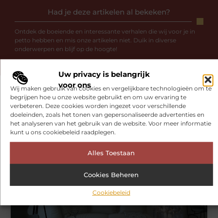
Had je deze artikelen al bekeken?
Ontdek de boeiende en interessante verhalen die wij voor je in
petto hebben en mis onze artikelen niet. Duik in diverse
onderwerpen en blijf op de hoogte!
Uw privacy is belangrijk
voor ons
Wij maken gebruik van cookies en vergelijkbare technologieën om te
begrijpen hoe u onze website gebruikt en om uw ervaring te
verbeteren. Deze cookies worden ingezet voor verschillende
Gerelateerde artikelen
die u mogelijk
doeleinden, zoals het tonen van gepersonaliseerde advertenties en
interesseren
het analyseren van het gebruik van de website. Voor meer informatie
kunt u ons cookiebeleid raadplegen.
AANBIEDINGEN
Alles Toestaan
Cookies Beheren
Cookiebeleid