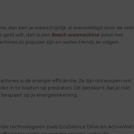
, dan ben je waarschijnlijk al overweldigd door de vele
e geld wilt, dan is een
Bosch wasmachine
zeker het
hines zo populair zijn en welke trends ze volgen.
hines is de energie-efficiëntie. Ze zijn ontworpen om
der in te boeten op prestaties. Dit betekent dat je niet
k bespaart op je energierekening.
e technologieën zoals EcoSilence Drive en ActiveWate
efficiënter werkt en minder energie verbruikt.