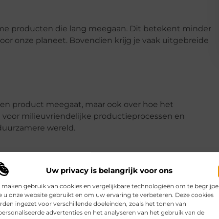
e producten die lang meegaan. Dit betekent minder
oor onze planeet. Bovendien krijg je vaak uitgebreide
een product meegaat, maar ook over hoe het
n voor milieuvriendelijke productieprocessen en
 duurzamere wereld.
Uw privacy is belangrijk voor ons
 maken gebruik van cookies en vergelijkbare technologieën om te begrijp
asmachine die het hele huis wakker maakt. Gelukkig zij
 u onze website gebruikt en om uw ervaring te verbeteren. Deze cookies
eaal voor appartementen of huizen waar stilte gewenst i
den ingezet voor verschillende doeleinden, zoals het tonen van
ersonaliseerde advertenties en het analyseren van het gebruik van de