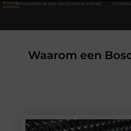
Nieuwe
zekerd op weg naar je theorie-examen
Fysiotherapie Hilversum: 
artikelen
Waarom een Bosc