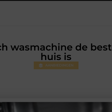
professionele hulp bij pijn en bewegingsklachten
Prefab dakkap
h wasmachine de beste
huis is
AANBIEDINGEN