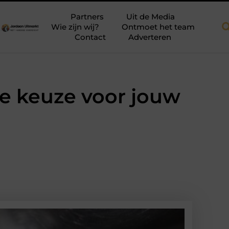
ellen voor meer ruimte en licht
Tien momenten waarop aanschuiv
Partners
Uit de Media
Wie zijn wij?
Ontmoet het team
Contact
Adverteren
 keuze voor jouw