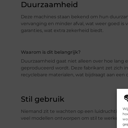
Duurzaamheid
Deze machines staan bekend om hun duurzam
vervanging en minder afval, wat weer goed is v
garanties, wat extra zekerheid biedt.
Waarom is dit belangrijk?
Duurzaamheid gaat niet alleen over hoe lang 
geproduceerd wordt. Deze fabrikant zet zich i
recyclebare materialen, wat bijdraagt aan een
Stil gebruik
Wij
Niemand zit te wachten op een luidruchtige w
hoe
veel modellen ontworpen om stil te werken, id
wor
gep