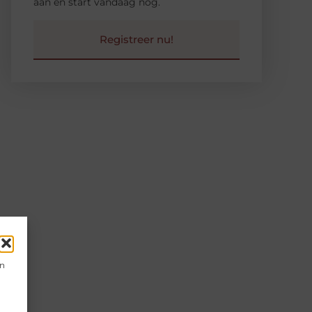
aan en start vandaag nog.
Registreer nu!
en
n
s.