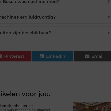
en Bosch wasmachine mee?
▼
achines erg luidruchtig?
▼
eiten zijn beschikbaar?
▼
Pinterest
LinkedIn
Email
ikelen voor jou.
e houtkachelkeuze
r in huis, maar een houtkachel