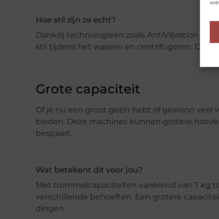
web
Hoe stil zijn ze echt?
Dankzij technologieën zoals AntiVibration Des
stil tijdens het wassen en centrifugeren. Dit m
Grote capaciteit
Of je nu een groot gezin hebt of gewoon veel 
bieden. Deze machines kunnen grotere hoeveel
bespaart.
Wat betekent dit voor jou?
Met trommelcapaciteiten variërend van 7 kg tot
verschillende behoeften. Een grotere capacite
dingen.