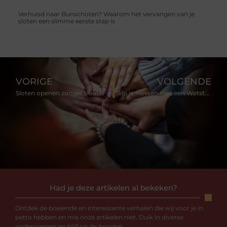
Verhuisd naar Bunschoten? Waarom het vervangen van je
sloten een slimme eerste stap is
VORIGE
VOLGENDE
Sloten openen zonder sleutel
Slijp je Messen met een Wetsteen om ze in een Top Staat te brengen
Had je deze artikelen al bekeken?
Ontdek de boeiende en interessante verhalen die wij voor je in
petto hebben en mis onze artikelen niet. Duik in diverse
onderwerpen en blijf op de hoogte!