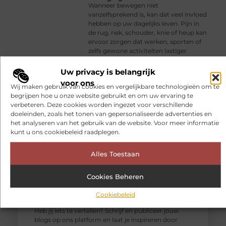
Wanneer bewegen niet
vanzelfsprekend is, kan dat veel invloed
hebben op uw dagelijks leven. Pijn in
de rug, nek, schouder, knie of heup kan
ervoor zorgen dat werken, sporten of
zelfs gewone activiteiten lastiger
worden.
Uw privacy is belangrijk
voor ons
Wij maken gebruik van cookies en vergelijkbare technologieën om te
begrijpen hoe u onze website gebruikt en om uw ervaring te
verbeteren. Deze cookies worden ingezet voor verschillende
doeleinden, zoals het tonen van gepersonaliseerde advertenties en
het analyseren van het gebruik van de website. Voor meer informatie
kunt u ons cookiebeleid raadplegen.
Alles Toestaan
Cookies Beheren
Cookiebeleid
Word blogger
en deel jouw passie!
Heb jij iets te vertellen? Schrijf en publiceer jouw
blogs op ons platform en laat je inspireren door