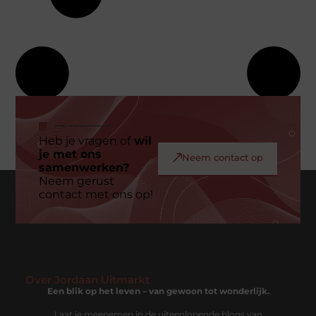
Heb je vragen of
wil
je met ons
Neem contact op
samenwerken?
Neem gerust
contact met ons op!
Over Jordaan Uitmarkt
Een blik op het leven – van gewoon tot wonderlijk.
Laat je meenemen in de uiteenlopende blogs van