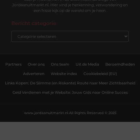
Jordaanuitmarkt.nl. Hier vind je herkenning, verwondering en
een frisse kijk op de wereld om je heen.
Bericht categorie
Partners
Over ons
Ons team
Uit de Media
Beroemdheden
Adverteren
Website index
Cookiebeleid (EU)
Links Kopen: De Slimme (en Riskante) Route naar Meer Zichtbaarheid
Geld Verdienen met je Website: Jouw Gids naar Online Succes
www.jordaanuitmarkt.nl.
All Rights Reserved © 2025