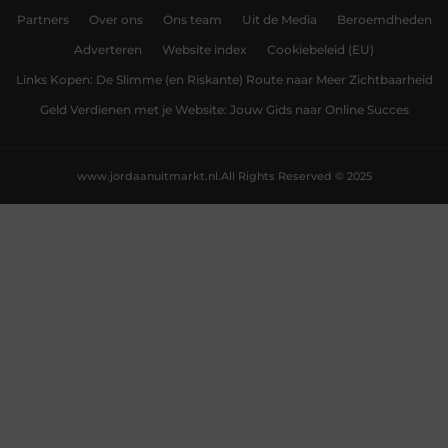
Partners
Over ons
Ons team
Uit de Media
Beroemdheden
Adverteren
Website index
Cookiebeleid (EU)
Links Kopen: De Slimme (en Riskante) Route naar Meer Zichtbaarheid
Geld Verdienen met je Website: Jouw Gids naar Online Succes
www.jordaanuitmarkt.nl.
All Rights Reserved © 2025