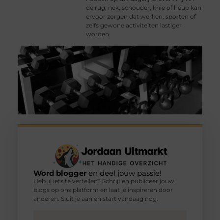
de rug, nek, schouder, knie of heup kan
ervoor zorgen dat werken, sporten of
zelfs gewone activiteiten lastiger
worden.
Word blogger
en deel jouw passie!
Heb jij iets te vertellen? Schrijf en publiceer jouw
blogs op ons platform en laat je inspireren door
anderen. Sluit je aan en start vandaag nog.