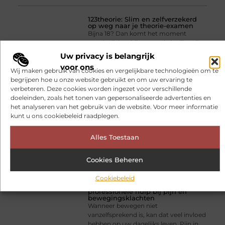
123theorie: Slim en zelfverzekerd
op weg naar je theorie-examen
Bijna 18? Dan komt het moment
steeds dichterbij waarop je je rijbewijs
wilt halen. Voordat je achter het stuur
Uw privacy is belangrijk
of op de motor mag stappen, moet je
voor ons
eerst slagen voor het theorie-examen.
Wij maken gebruik van cookies en vergelijkbare technologieën om te
Veel jongeren zoeken
begrijpen hoe u onze website gebruikt en om uw ervaring te
verbeteren. Deze cookies worden ingezet voor verschillende
doeleinden, zoals het tonen van gepersonaliseerde advertenties en
het analyseren van het gebruik van de website. Voor meer informatie
kunt u ons cookiebeleid raadplegen.
Alles Toestaan
Cookies Beheren
Cookiebeleid
Fysiotherapie Hilversum:
professionele hulp bij pijn en
bewegingsklachten
Wanneer bewegen niet
vanzelfsprekend is, kan dat veel invloed
hebben op uw dagelijks leven. Pijn in