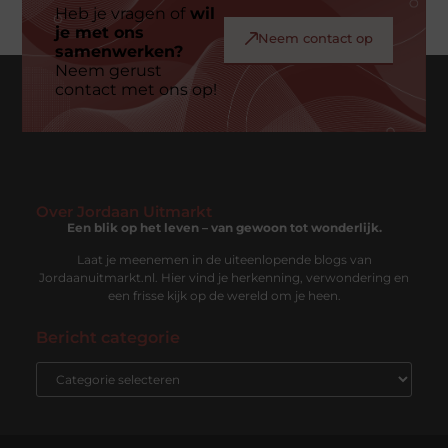
Heb je vragen of
wil
je met ons
Neem contact op
samenwerken?
Neem gerust
contact met ons op!
Over Jordaan Uitmarkt
Een blik op het leven – van gewoon tot wonderlijk.
Laat je meenemen in de uiteenlopende blogs van
Jordaanuitmarkt.nl. Hier vind je herkenning, verwondering en
een frisse kijk op de wereld om je heen.
Bericht categorie