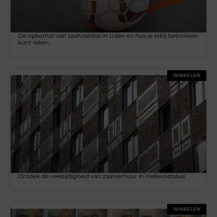
De opkomst van zaalvoetbal in Uden en hoe je erbij betrokken
kunt raken
WINKELEN
Ontdek de veelzijdigheid van zaalverhuur in Hellevoetsluis
WINKELEN