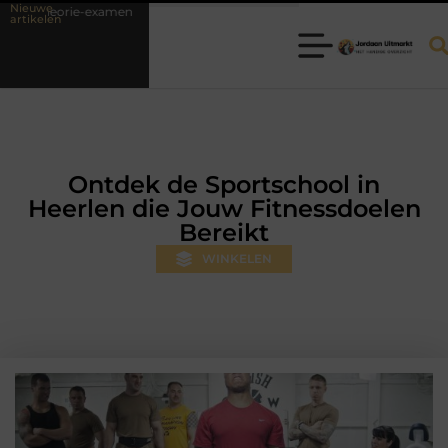
Nieuwe
Fysiotherapie Hilversum: professionele hulp bij pijn en bewegingsklach
artikelen
Ontdek de Sportschool in
Heerlen die Jouw Fitnessdoelen
Bereikt
WINKELEN