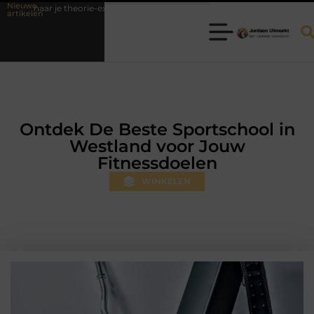
Nieuwe
-examen
Fysiotherapie Hilversum: professionele hulp bij pijn en bewe
artikelen
Ontdek De Beste Sportschool in
Westland voor Jouw
Fitnessdoelen
WINKELEN