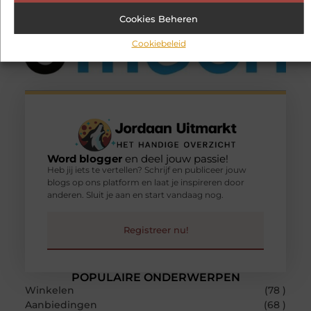
Cookies Beheren
Cookiebeleid
Word blogger
en deel jouw passie!
Heb jij iets te vertellen? Schrijf en publiceer jouw
blogs op ons platform en laat je inspireren door
anderen. Sluit je aan en start vandaag nog.
Registreer nu!
POPULAIRE ONDERWERPEN
Winkelen
(78 )
Aanbiedingen
(68 )