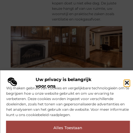
kopen doet u niet elke dag. De juiste
keuze hangt af van uw ruimte, uw
woonstijl en praktische zaken zoals
ventilatie en rookgasafvoer.
Uw privacy is belangrijk
123theorie: Slim en zelfverzekerd
voor ons
op weg naar je theorie-examen
Wij maken gebruik van cookies en vergelijkbare technologieën om te
Bijna 18? Dan komt het moment
begrijpen hoe u onze website gebruikt en om uw ervaring te
steeds dichterbij waarop je je rijbewijs
verbeteren. Deze cookies worden ingezet voor verschillende
wilt halen. Voordat je achter het stuur
doeleinden, zoals het tonen van gepersonaliseerde advertenties en
of op de motor mag stappen, moet je
het analyseren van het gebruik van de website. Voor meer informatie
eerst slagen voor het theorie-examen.
kunt u ons cookiebeleid raadplegen.
Veel jongeren zoeken
Alles Toestaan