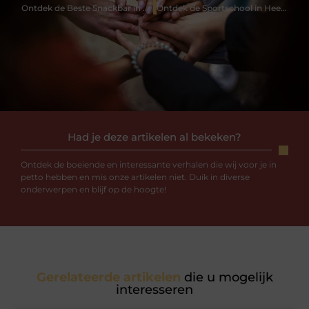
Ontdek de Beste Snackbar in Gouda voor Elke Smaak
Ontdek de Sportschool in Heerlen die Jouw Fitnessdoelen Bereikt
Had je deze artikelen al bekeken?
Ontdek de boeiende en interessante verhalen die wij voor je in
petto hebben en mis onze artikelen niet. Duik in diverse
onderwerpen en blijf op de hoogte!
Gerelateerde artikelen
die u mogelijk
interesseren