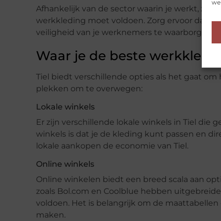
web
Afhankelijk van de sector waarin je werkt, zijn
werkkleding moet voldoen. Zorg ervoor dat de
veiligheid van je werknemers te waarborgen.
Waar je de beste werkkledin
Tiel biedt verschillende opties als het gaat o
plekken om te overwegen:
Lokale winkels
Er zijn verschillende lokale winkels in Tiel die 
winkels is dat je de kleding kunt passen en d
lokale aankopen de economie van Tiel.
Online winkels
Online winkelen biedt een breed scala aan opt
zoals Bol.com en Coolblue hebben uitgebreide 
voldoen. Het is belangrijk om de maattabellen 
maken.