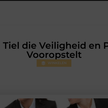
 Hilversum: professionele hulp bij pijn en bewegingsklachten
P
Tiel die Veiligheid en P
Vooropstelt
WINKELEN