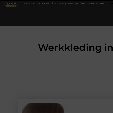
Nieuwe
m en zelfverzekerd op weg naar je theorie-examen
Fysiotherapie
artikelen
Werkkleding in 