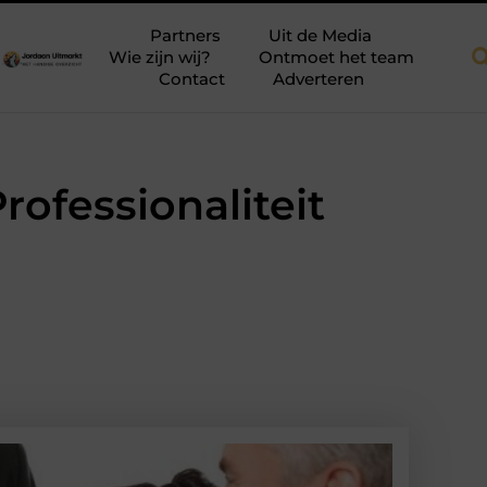
refab dakkapellen voor meer ruimte en licht
Tien momenten waar
Partners
Uit de Media
Wie zijn wij?
Ontmoet het team
Contact
Adverteren
rofessionaliteit