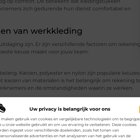
g op comfort. Dit betekent dat kledingstukken
erknemers zich gedurende hun dienst comfortabel en
ezen van werkkleding
itdaging zijn. Er zijn verschillende factoren om rekenin
 beste keuze maakt voor jouw team:
belang. Katoen, polyester en nylon zijn populaire keuzes
 kiezen van materialen is het belangrijk om rekening t
werknemers en de omstandigheden waarin ze werken.
Uw privacy is belangrijk voor ons
 en de veiligheid van werkkleding. Zorg ervoor dat je
eschikbaar is, zodat alle werknemers de juiste pasvorm
 maken gebruik van cookies en vergelijkbare technologieën om te begrijp
 u onze website gebruikt en om uw ervaring te verbeteren. Deze cookies
den ingezet voor verschillende doeleinden, zoals het tonen van
ersonaliseerde advertenties en het analyseren van het gebruik van de