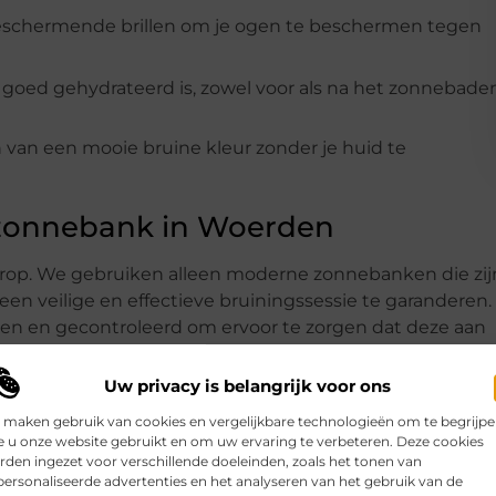
beschermende brillen om je ogen te beschermen tegen
id goed gehydrateerd is, zowel voor als na het zonnebade
n van een mooie bruine kleur zonder je huid te
 zonnebank in Woerden
orop. We gebruiken alleen moderne zonnebanken die zij
n veilige en effectieve bruiningssessie te garanderen.
n en gecontroleerd om ervoor te zorgen dat deze aan
Uw privacy is belangrijk voor ons
rde instructies over hoe ze de zonnebanken veilig kunn
 maken gebruik van cookies en vergelijkbare technologieën om te begrijp
mende oogkleding, het volgen van de aanbevolen
 u onze website gebruikt en om uw ervaring te verbeteren. Deze cookies
bruik.
den ingezet voor verschillende doeleinden, zoals het tonen van
ersonaliseerde advertenties en het analyseren van het gebruik van de
tuele vragen te beantwoorden en advies te geven om