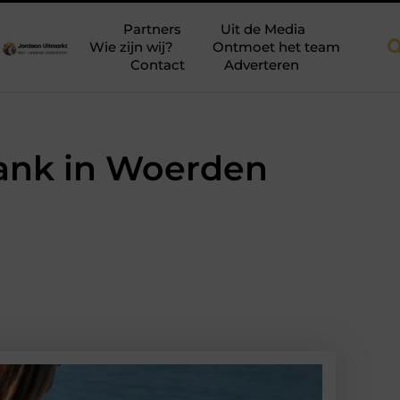
kapellen voor meer ruimte en licht
Tien momenten waarop aansc
Partners
Uit de Media
Wie zijn wij?
Ontmoet het team
Contact
Adverteren
ank in Woerden