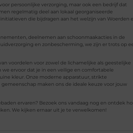
oor persoonlijke verzorging, maar ook een bedrijf dat
men regelmatig deel aan lokaal georganiseerde
itiatieven die bijdragen aan het welzijn van Woerden 
venementen, deelnemen aan schoonmaakacties in de
uidverzorging en zonbescherming, we zijn er trots op e
n voordelen voor zowel de lichamelijke als geestelijke
e ervoor dat je in een veilige en comfortabele
ine kleur. Onze moderne apparatuur, strikte
 de gemeenschap maken ons de ideale keuze voor jouw
nnebaden ervaren? Bezoek ons vandaag nog en ontdek h
iken. We kijken ernaar uit je te verwelkomen!