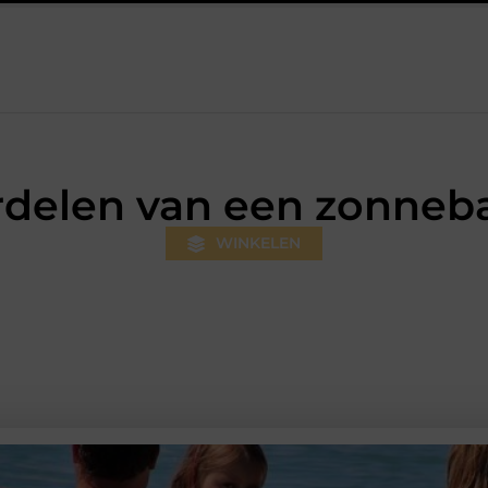
m: professionele hulp bij pijn en bewegingsklachten
Prefab dak
rdelen van een zonneb
WINKELEN