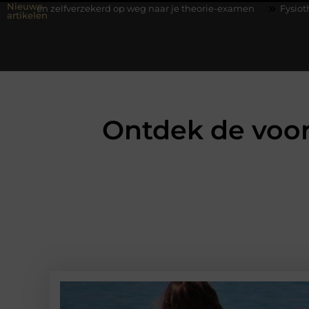
Nieuwe
fverzekerd op weg naar je theorie-examen
Fysiotherapie Hilversu
artikelen
Ontdek de voo