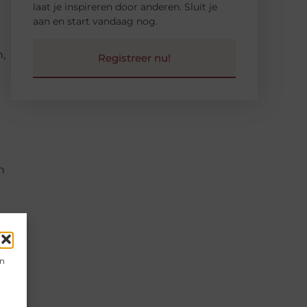
laat je inspireren door anderen. Sluit je
aan en start vandaag nog.
n,
Registreer nu!
n
en
en