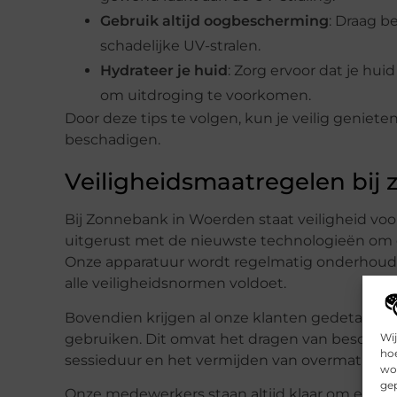
Gebruik altijd oogbescherming
: Draag 
schadelijke UV-stralen.
Hydrateer je huid
: Zorg ervoor dat je hu
om uitdroging te voorkomen.
Door deze tips te volgen, kun je veilig geniete
beschadigen.
Veiligheidsmaatregelen bij
Bij Zonnebank in Woerden staat veiligheid vo
uitgerust met de nieuwste technologieën om ee
Onze apparatuur wordt regelmatig onderhoude
alle veiligheidsnormen voldoet.
Bovendien krijgen al onze klanten gedetaillee
Wij
gebruiken. Dit omvat het dragen van bescher
hoe
sessieduur en het vermijden van overmatig ge
wor
gep
Onze medewerkers staan altijd klaar om even