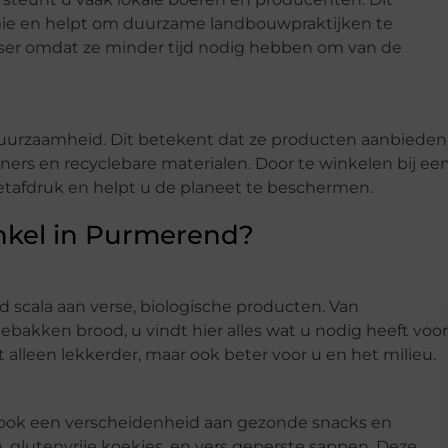
omie en helpt om duurzame landbouwpraktijken te
rser omdat ze minder tijd nodig hebben om van de
uurzaamheid. Dit betekent dat ze producten aanbieden
ers en recyclebare materialen. Door te winkelen bij ee
tafdruk en helpt u de planeet te beschermen.
nkel in Purmerend?
 scala aan verse, biologische producten. Van
bakken brood, u vindt hier alles wat u nodig heeft voor
 alleen lekkerder, maar ook beter voor u en het milieu.
 ook een verscheidenheid aan gezonde snacks en
 glutenvrije koekjes, en vers geperste sappen. Deze