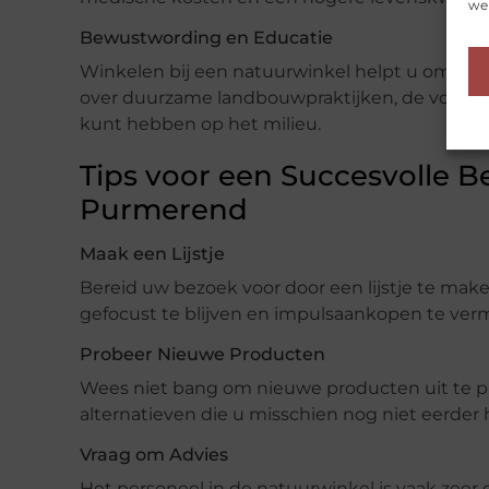
web
Bewustwording en Educatie
Winkelen bij een natuurwinkel helpt u om be
over duurzame landbouwpraktijken, de voordel
kunt hebben op het milieu.
Tips voor een Succesvolle B
Purmerend
Maak een Lijstje
Bereid uw bezoek voor door een lijstje te mak
gefocust te blijven en impulsaankopen te verm
Probeer Nieuwe Producten
Wees niet bang om nieuwe producten uit te p
alternatieven die u misschien nog niet eerder
Vraag om Advies
Het personeel in de natuurwinkel is vaak zeer