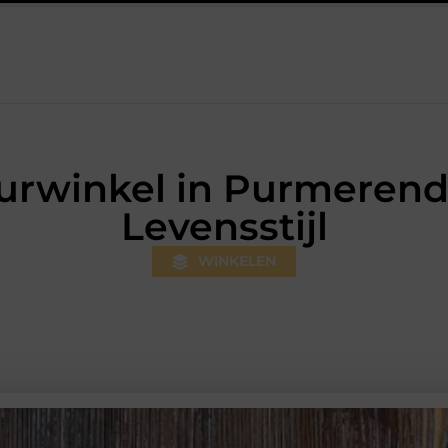
rsum: professionele hulp bij pijn en bewegingsklachten
Prefab d
urwinkel in Purmerend
Levensstijl
WINKELEN