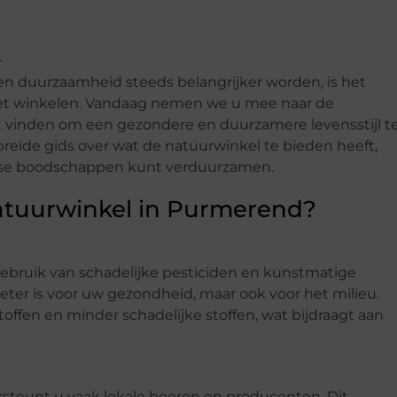
en duurzaamheid steeds belangrijker worden, is het
het winkelen. Vandaag nemen we u mee naar de
nt vinden om een gezondere en duurzamere levensstijl t
reide gids over wat de natuurwinkel te bieden heeft,
ijkse boodschappen kunt verduurzamen.
tuurwinkel in Purmerend?
gebruik van schadelijke pesticiden en kunstmatige
beter is voor uw gezondheid, maar ook voor het milieu.
offen en minder schadelijke stoffen, wat bijdraagt aan
rsteunt u vaak lokale boeren en producenten. Dit