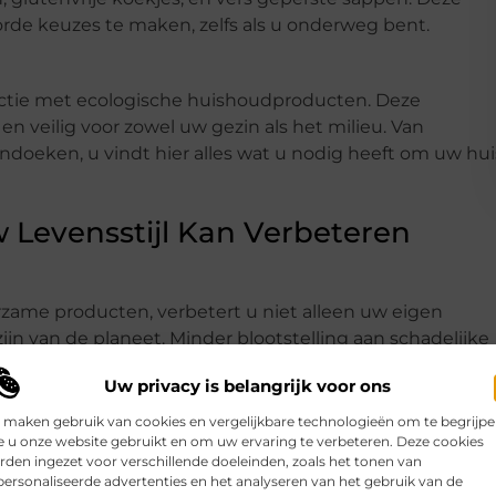
de keuzes te maken, zelfs als u onderweg bent.
ectie met ecologische huishoudproducten. Deze
 en veilig voor zowel uw gezin als het milieu. Van
oeken, u vindt hier alles wat u nodig heeft om uw hui
Levensstijl Kan Verbeteren
rzame producten, verbetert u niet alleen uw eigen
ijn van de planeet. Minder blootstelling aan schadelijke
n een langere levensduur.
Uw privacy is belangrijk voor ons
 maken gebruik van cookies en vergelijkbare technologieën om te begrijp
nnen zijn, betaalt u op de lange termijn vaak minder
 u onze website gebruikt en om uw ervaring te verbeteren. Deze cookies
den ingezet voor verschillende doeleinden, zoals het tonen van
 het milieu. Gezondere voeding kan leiden tot minder
ersonaliseerde advertenties en het analyseren van het gebruik van de
t.