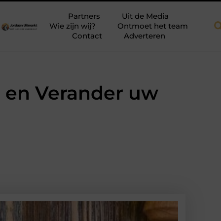
akkapellen voor meer ruimte en licht
Tien momenten waarop aan
Partners
Uit de Media
Wie zijn wij?
Ontmoet het team
Contact
Adverteren
 en Verander uw