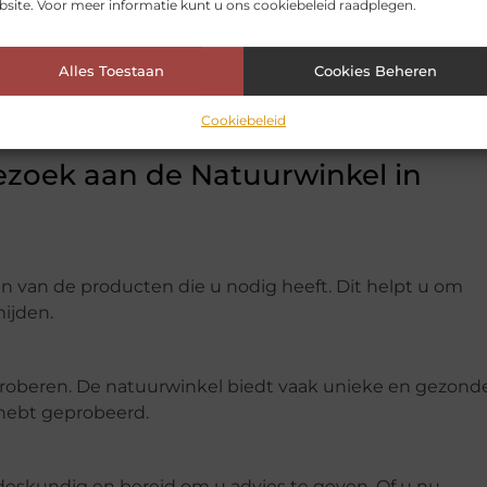
site. Voor meer informatie kunt u ons cookiebeleid raadplegen.
wuster te worden van uw consumptiekeuzes. U leert me
Alles Toestaan
Cookies Beheren
en van biologisch voedsel en hoe u een positieve impa
Cookiebeleid
ezoek aan de Natuurwinkel in
en van de producten die u nodig heeft. Dit helpt u om
ijden.
roberen. De natuurwinkel biedt vaak unieke en gezond
 hebt geprobeerd.
 deskundig en bereid om u advies te geven. Of u nu