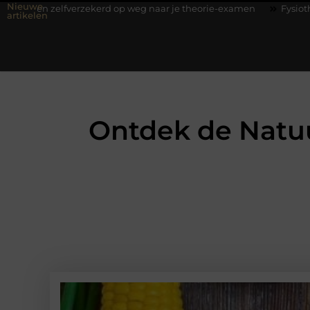
Nieuwe
elfverzekerd op weg naar je theorie-examen
Fysiotherapie Hilve
artikelen
Ontdek de Natu