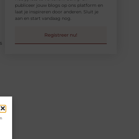
publiceer jouw blogs op ons platform en
laat je inspireren door anderen. Sluit je
aan en start vandaag nog.
Registreer nu!
s
en