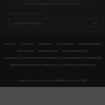
een frisse kijk op de wereld om je heen.
Bericht categorie
Partners
Over ons
Ons team
Uit de Media
Beroemdheden
Adverteren
Website index
Cookiebeleid (EU)
Links Kopen: De Slimme (en Riskante) Route naar Meer Zichtbaarheid
Geld Verdienen met je Website: Jouw Gids naar Online Succes
www.jordaanuitmarkt.nl.
All Rights Reserved © 2025