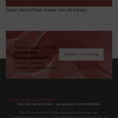
Geen berichten meer om te tonen
Heb je vragen of
wil
je met ons
Neem contact op
samenwerken?
Neem gerust
contact met ons op!
Over Jordaan Uitmarkt
Een blik op het leven – van gewoon tot wonderlijk.
Laat je meenemen in de uiteenlopende blogs van
Jordaanuitmarkt.nl. Hier vind je herkenning, verwondering en