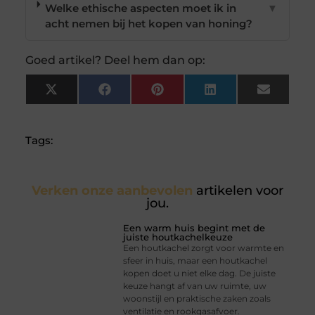
Welke ethische aspecten moet ik in
▼
acht nemen bij het kopen van honing?
Goed artikel? Deel hem dan op:
X
Facebook
Pinterest
LinkedIn
Email
(Twitter)
Tags:
Verken onze aanbevolen
artikelen voor
jou.
Een warm huis begint met de
juiste houtkachelkeuze
Een houtkachel zorgt voor warmte en
sfeer in huis, maar een houtkachel
kopen doet u niet elke dag. De juiste
keuze hangt af van uw ruimte, uw
woonstijl en praktische zaken zoals
ventilatie en rookgasafvoer.