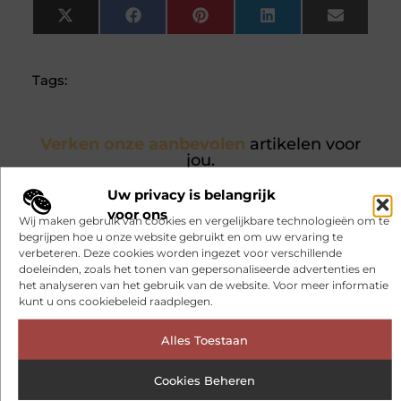
X
Facebook
Pinterest
LinkedIn
Email
(Twitter)
Tags:
Verken onze aanbevolen
artikelen voor
jou.
Een warm huis begint met de
Uw privacy is belangrijk
juiste houtkachelkeuze
voor ons
Een houtkachel zorgt voor warmte en
Wij maken gebruik van cookies en vergelijkbare technologieën om te
sfeer in huis, maar een houtkachel
begrijpen hoe u onze website gebruikt en om uw ervaring te
kopen doet u niet elke dag. De juiste
verbeteren. Deze cookies worden ingezet voor verschillende
keuze hangt af van uw ruimte, uw
doeleinden, zoals het tonen van gepersonaliseerde advertenties en
woonstijl en praktische zaken zoals
het analyseren van het gebruik van de website. Voor meer informatie
ventilatie en rookgasafvoer.
kunt u ons cookiebeleid raadplegen.
Alles Toestaan
Cookies Beheren