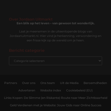
Over Jordaan Uitmarkt
Een blik op het leven – van gewoon tot wonderlijk.
Laat je meenemen in de uiteenlopende blogs van
Jordaanuitmarkt.nl. Hier vind je herkenning, verwondering en
een frisse kijk op de wereld om je heen.
Bericht categorie
Partners
Over ons
Ons team
Uit de Media
Beroemdheden
Adverteren
Website index
Cookiebeleid (EU)
Links Kopen: De Slimme (en Riskante) Route naar Meer Zichtbaarheid
Geld Verdienen met je Website: Jouw Gids naar Online Succes