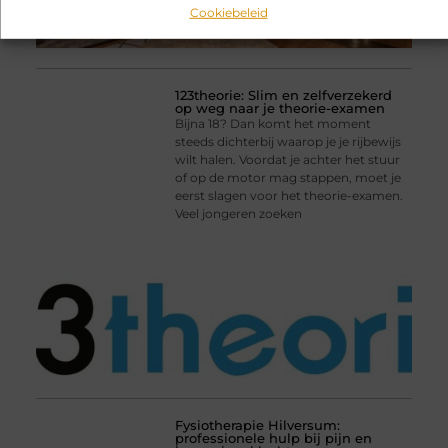
Cookiebeleid
123theorie: Slim en zelfverzekerd
op weg naar je theorie-examen
Bijna 18? Dan komt het moment
steeds dichterbij waarop je je rijbewijs
wilt halen. Voordat je achter het stuur
of op de motor mag stappen, moet je
eerst slagen voor het theorie-examen.
Veel jongeren zoeken
Fysiotherapie Hilversum:
professionele hulp bij pijn en