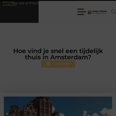
Nieuwe
eg naar je theorie-examen
Fysiotherapie Hilversum: professionele hul
artikelen
Hoe vind je snel een tijdelijk
thuis in Amsterdam?
TOERISME