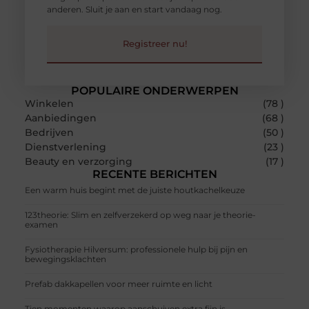
anderen. Sluit je aan en start vandaag nog.
Registreer nu!
POPULAIRE ONDERWERPEN
Winkelen
(78 )
Aanbiedingen
(68 )
Bedrijven
(50 )
Dienstverlening
(23 )
Beauty en verzorging
(17 )
RECENTE BERICHTEN
Een warm huis begint met de juiste houtkachelkeuze
123theorie: Slim en zelfverzekerd op weg naar je theorie-
examen
Fysiotherapie Hilversum: professionele hulp bij pijn en
bewegingsklachten
Prefab dakkapellen voor meer ruimte en licht
Tien momenten waarop aanschuiven extra fijn is