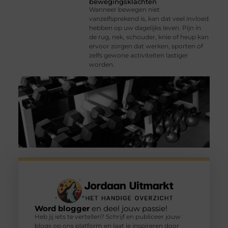
bewegingsklachten
Wanneer bewegen niet
vanzelfsprekend is, kan dat veel invloed
hebben op uw dagelijks leven. Pijn in
de rug, nek, schouder, knie of heup kan
ervoor zorgen dat werken, sporten of
zelfs gewone activiteiten lastiger
worden.
Word blogger
en deel jouw passie!
Heb jij iets te vertellen? Schrijf en publiceer jouw
blogs op ons platform en laat je inspireren door