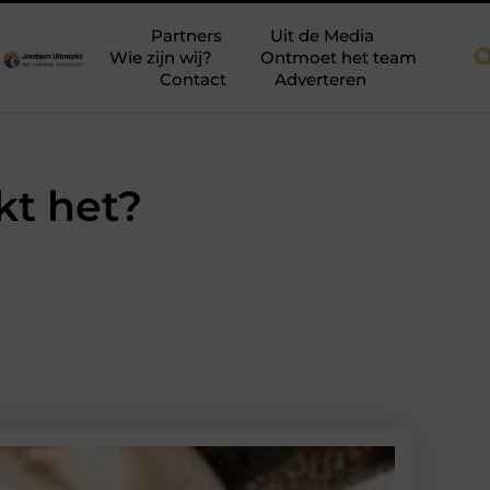
kkapellen voor meer ruimte en licht
Tien momenten waarop aans
Partners
Uit de Media
Wie zijn wij?
Ontmoet het team
Contact
Adverteren
kt het?