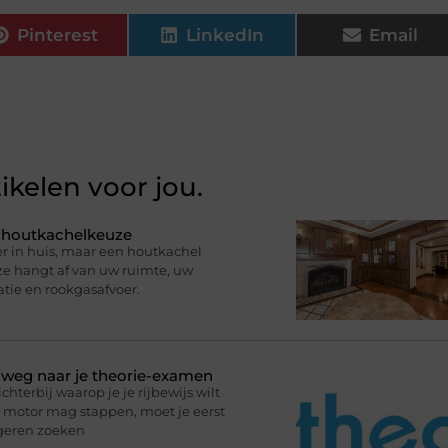
Pinterest
LinkedIn
Email
ikelen voor jou.
e houtkachelkeuze
r in huis, maar een houtkachel
uze hangt af van uw ruimte, uw
atie en rookgasafvoer.
p weg naar je theorie-examen
terbij waarop je je rijbewijs wilt
de motor mag stappen, moet je eerst
ngeren zoeken