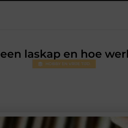
sum: professionele hulp bij pijn en bewegingsklachten
Prefab da
 een laskap en hoe wer
HOBBY EN VRIJE TIJD