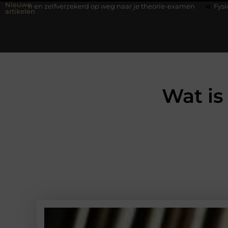
Nieuwe
lfverzekerd op weg naar je theorie-examen
Fysiotherapie Hilver
artikelen
Wat is