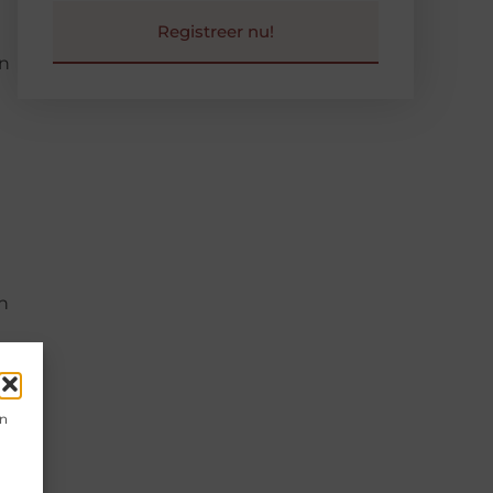
Registreer nu!
en
n
t
id
en
en