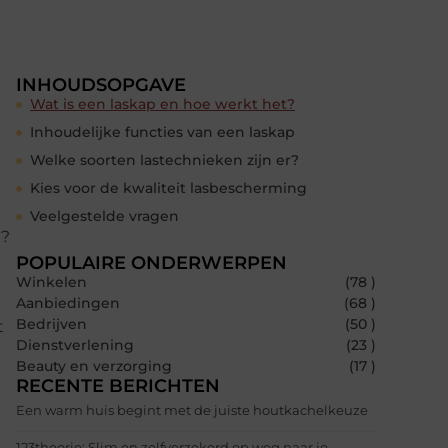
INHOUDSOPGAVE
Wat is een laskap en hoe werkt het?
Inhoudelijke functies van een laskap
Welke soorten lastechnieken zijn er?
Kies voor de kwaliteit lasbescherming
Veelgestelde vragen
g?
POPULAIRE ONDERWERPEN
Winkelen
(78 )
Aanbiedingen
(68 )
Bedrijven
(50 )
t
Dienstverlening
(23 )
Beauty en verzorging
(17 )
RECENTE BERICHTEN
Een warm huis begint met de juiste houtkachelkeuze
p
123theorie: Slim en zelfverzekerd op weg naar je