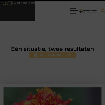
Nieuwe
weg naar je theorie-examen
Fysiotherapie Hilversum: professionele hul
artikelen
Één situatie, twee resultaten
HOBBY EN VRIJE TIJD