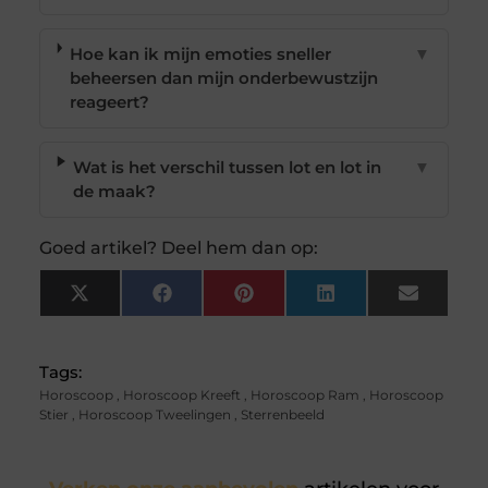
Hoe kan ik mijn emoties sneller
▼
beheersen dan mijn onderbewustzijn
reageert?
Wat is het verschil tussen lot en lot in
▼
de maak?
Goed artikel? Deel hem dan op:
X
Facebook
Pinterest
LinkedIn
Email
(Twitter)
Tags:
Horoscoop
,
Horoscoop Kreeft
,
Horoscoop Ram
,
Horoscoop
Stier
,
Horoscoop Tweelingen
,
Sterrenbeeld