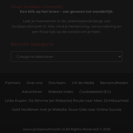
Over Jordaan Uitmarkt
Een blik op het leven – van gewoon tot wonderlijk.
Laat je meenemen in de uiteenlopende blogs van
Jordaanuitmarkt.nl. Hier vind je herkenning, verwondering en
een frisse kijk op de wereld om je heen.
Bericht categorie
Partners
Over ons
Ons team
Uit de Media
Beroemdheden
Adverteren
Website index
Cookiebeleid (EU)
Links Kopen: De Slimme (en Riskante) Route naar Meer Zichtbaarheid
Geld Verdienen met je Website: Jouw Gids naar Online Succes
www.jordaanuitmarkt.nl.
All Rights Reserved © 2025