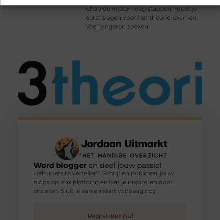
of op de motor mag stappen, moet je
eerst slagen voor het theorie-examen.
Veel jongeren zoeken
Word blogger
en deel jouw passie!
Heb jij iets te vertellen? Schrijf en publiceer jouw
blogs op ons platform en laat je inspireren door
anderen. Sluit je aan en start vandaag nog.
Registreer nu!