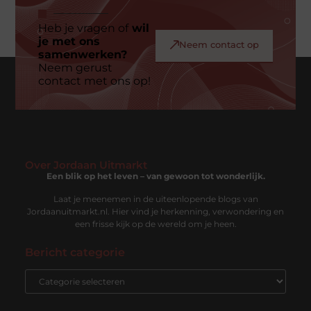
Heb je vragen of
wil
je met ons
Neem contact op
samenwerken?
Neem gerust
contact met ons op!
Over Jordaan Uitmarkt
Een blik op het leven – van gewoon tot wonderlijk.
Laat je meenemen in de uiteenlopende blogs van
Jordaanuitmarkt.nl. Hier vind je herkenning, verwondering en
een frisse kijk op de wereld om je heen.
Bericht categorie