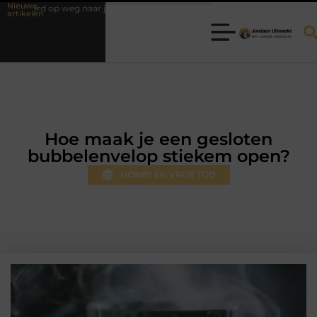
Nieuwe
d op weg naar je theorie-examen
Fysiotherapie Hilversum: professionel
artikelen
Hoe maak je een gesloten
bubbelenvelop stiekem open?
HOBBY EN VRIJE TIJD