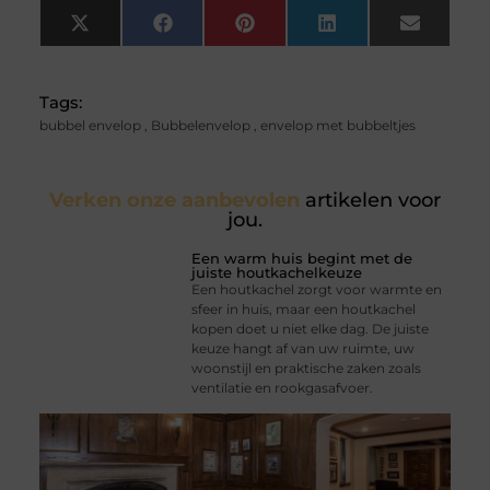
X
Facebook
Pinterest
LinkedIn
Email
(Twitter)
Tags:
bubbel envelop
,
Bubbelenvelop
,
envelop met bubbeltjes
Verken onze aanbevolen
artikelen voor
jou.
Een warm huis begint met de
juiste houtkachelkeuze
Een houtkachel zorgt voor warmte en
sfeer in huis, maar een houtkachel
kopen doet u niet elke dag. De juiste
keuze hangt af van uw ruimte, uw
woonstijl en praktische zaken zoals
ventilatie en rookgasafvoer.