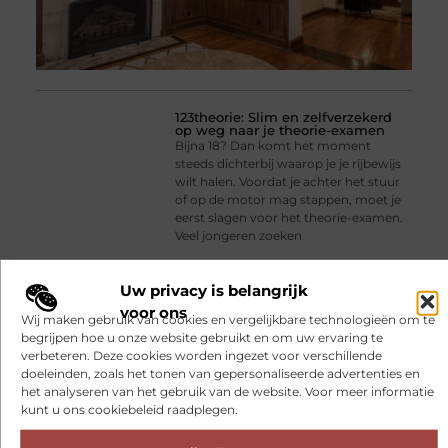
123theorie: Slim en zelfverzekerd
op weg naar je theorie-examen
Bijna 18? Dan komt het moment
steeds dichterbij waarop je je rijbewijs
wilt halen. Voordat je achter het stuur
of op de motor mag stappen, moet je
eerst slagen voor het theorie-examen.
Veel jongeren zoeken
Uw privacy is belangrijk
voor ons
Wij maken gebruik van cookies en vergelijkbare technologieën om te
begrijpen hoe u onze website gebruikt en om uw ervaring te
verbeteren. Deze cookies worden ingezet voor verschillende
doeleinden, zoals het tonen van gepersonaliseerde advertenties en
het analyseren van het gebruik van de website. Voor meer informatie
kunt u ons cookiebeleid raadplegen.
Fysiotherapie Hilversum: