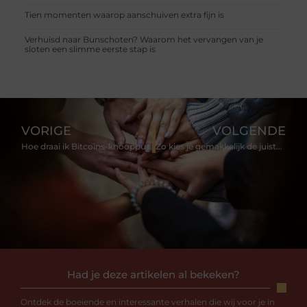
Tien momenten waarop aanschuiven extra fijn is
Verhuisd naar Bunschoten? Waarom het vervangen van je
sloten een slimme eerste stap is
VORIGE
VOLGENDE
Hoe draai ik Bitcoins-knooppunten in software?
Zo kies je gemakkelijk de juiste plug voor je muur
Had je deze artikelen al bekeken?
Ontdek de boeiende en interessante verhalen die wij voor je in