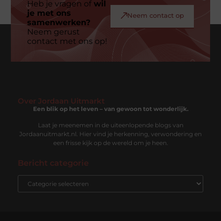
Heb je vragen of
wil
je met ons
Neem contact op
samenwerken?
Neem gerust
contact met ons op!
Over Jordaan Uitmarkt
Een blik op het leven – van gewoon tot wonderlijk.
Laat je meenemen in de uiteenlopende blogs van
Jordaanuitmarkt.nl. Hier vind je herkenning, verwondering en
een frisse kijk op de wereld om je heen.
Bericht categorie