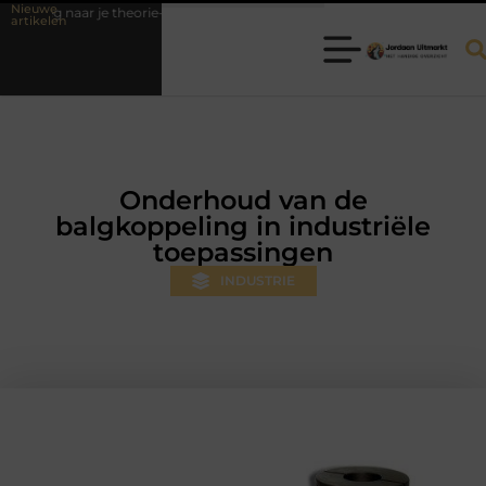
Nieuwe
aar je theorie-examen
Fysiotherapie Hilversum: professionele hulp bi
artikelen
Onderhoud van de
balgkoppeling in industriële
toepassingen
INDUSTRIE