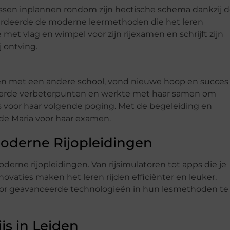
jlessen inplannen rondom zijn hectische schema dankzij 
waardeerde de moderne leermethoden die het leren
met vlag en wimpel voor zijn rijexamen en schrijft zijn
j ontving.
amen met een andere school, vond nieuwe hoop en succes
ficeerde verbeterpunten en werkte met haar samen om
as voor haar volgende poging. Met de begeleiding en
de Maria voor haar examen.
Moderne Rijopleidingen
derne rijopleidingen. Van rijsimulatoren tot apps die je
ovaties maken het leren rijden efficiënter en leuker.
door geavanceerde technologieën in hun lesmethoden te
js in Leiden