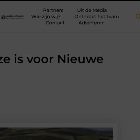
fab dakkapellen voor meer ruimte en licht
Tien momenten waaro
Partners
Uit de Media
Wie zijn wij?
Ontmoet het team
Contact
Adverteren
e is voor Nieuwe