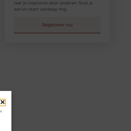
laat je inspireren door anderen. Sluit je
aan en start vandaag nog.
Registreer nu!
e
en