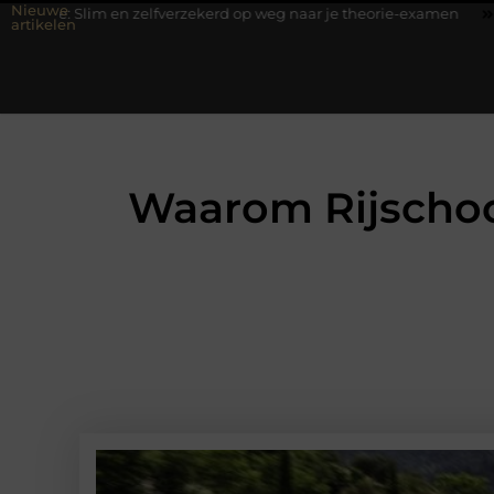
Nieuwe
 en zelfverzekerd op weg naar je theorie-examen
Fysiotherapie H
artikelen
Waarom Rijschoo