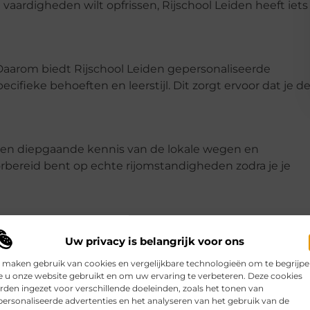
vaardigheden wilt opfrissen, Rijschool Leiden heeft iets
l. Daarom biedt Rijschool Leiden gepersonaliseerde
cifieke behoeften en leerstijl. Dit zorgt ervoor dat je d
een diepgaande kennis van de lokale wegen en
orbereid bent op echte rijomstandigheden zodra je je
eid en verantwoord rijden. Ze streven ernaar om goede
Uw privacy is belangrijk voor ons
ng meegaan.
 maken gebruik van cookies en vergelijkbare technologieën om te begrijp
 u onze website gebruikt en om uw ervaring te verbeteren. Deze cookies
den ingezet voor verschillende doeleinden, zoals het tonen van
hoden te integreren, maakt Rijschool Leiden het
ersonaliseerde advertenties en het analyseren van het gebruik van de
 simulators, interactieve lesmateriaal en online