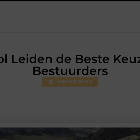
ilversum: professionele hulp bij pijn en bewegingsklachten
Pre
l Leiden de Beste Keuz
Bestuurders
AANBIEDINGEN