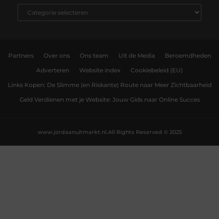
Partners
Over ons
Ons team
Uit de Media
Beroemdheden
Adverteren
Website index
Cookiebeleid (EU)
Links Kopen: De Slimme (en Riskante) Route naar Meer Zichtbaarheid
Geld Verdienen met je Website: Jouw Gids naar Online Succes
www.jordaanuitmarkt.nl.
All Rights Reserved © 2025