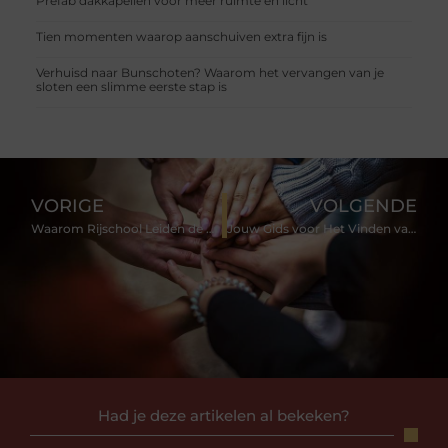
Prefab dakkapellen voor meer ruimte en licht
Tien momenten waarop aanschuiven extra fijn is
Verhuisd naar Bunschoten? Waarom het vervangen van je
sloten een slimme eerste stap is
VORIGE
VOLGENDE
Waarom Rijschool Leiden de Beste Keuze is voor Nieuwe Bestuurders
Jouw Gids voor Het Vinden van de Beste Notaris in Leiden
Had je deze artikelen al bekeken?