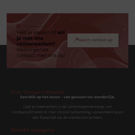
Heb je vragen of
wil
je met ons
Neem contact op
samenwerken?
Neem gerust
contact met ons op!
Over Jordaan Uitmarkt
Een blik op het leven – van gewoon tot wonderlijk.
Laat je meenemen in de uiteenlopende blogs van
Jordaanuitmarkt.nl. Hier vind je herkenning, verwondering en
een frisse kijk op de wereld om je heen.
Bericht categorie