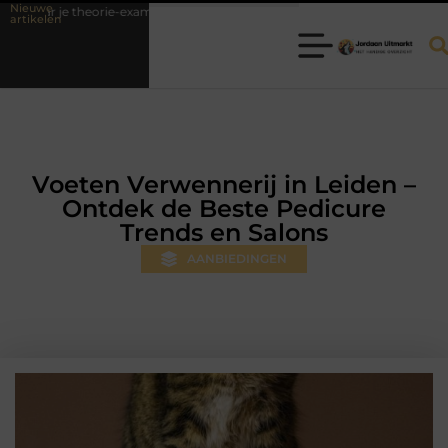
Nieuwe
e-examen
Fysiotherapie Hilversum: professionele hulp bij pijn en bew
artikelen
Voeten Verwennerij in Leiden –
Ontdek de Beste Pedicure
Trends en Salons
AANBIEDINGEN