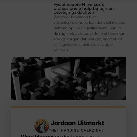
Fysiotherapie Hilversum:
professionele hulp bij pijn en
bewegingsklachten
Wanneer bewegen niet
vanzelfsprekend is, kan dat veel invloed
hebben op uw dagelijks leven. Pijn in
de rug, nek, schouder, knie of heup kan
ervoor zorgen dat werken, sporten of
zelfs gewone activiteiten lastiger
worden.
Word blogger
en deel jouw passie!