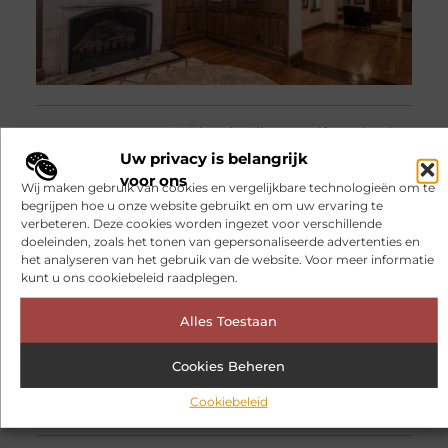
123theorie: Slim en zelfverzekerd
op weg naar je theorie-examen
Uw privacy is belangrijk
Bijna 18? Dan komt het moment
voor ons
steeds dichterbij waarop je je rijbewijs
Wij maken gebruik van cookies en vergelijkbare technologieën om te
wilt halen. Voordat je achter het stuur
begrijpen hoe u onze website gebruikt en om uw ervaring te
of op de motor mag stappen, moet je
verbeteren. Deze cookies worden ingezet voor verschillende
eerst slagen voor het theorie-examen.
doeleinden, zoals het tonen van gepersonaliseerde advertenties en
Veel jongeren zoeken
het analyseren van het gebruik van de website. Voor meer informatie
kunt u ons cookiebeleid raadplegen.
Alles Toestaan
Cookies Beheren
Cookiebeleid