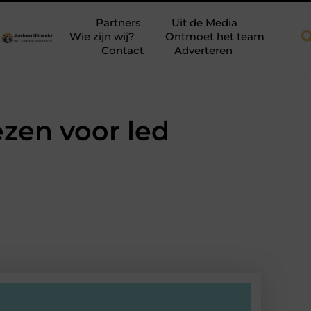
fab dakkapellen voor meer ruimte en licht
Tien momenten waaro
Partners
Uit de Media
Wie zijn wij?
Ontmoet het team
Contact
Adverteren
ezen voor led