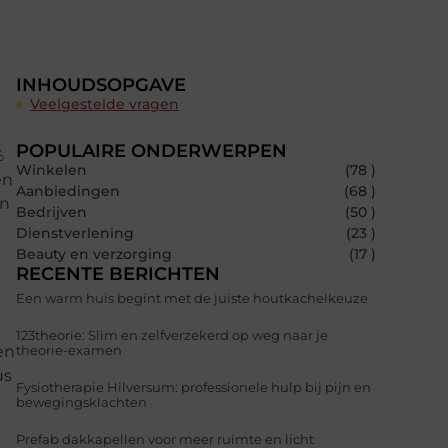
INHOUDSOPGAVE
Veelgestelde vragen
POPULAIRE ONDERWERPEN
%
Winkelen
(78 )
en
Aanbiedingen
(68 )
en
Bedrijven
(50 )
Dienstverlening
(23 )
Beauty en verzorging
(17 )
RECENTE BERICHTEN
Een warm huis begint met de juiste houtkachelkeuze
123theorie: Slim en zelfverzekerd op weg naar je
theorie-examen
en
us
Fysiotherapie Hilversum: professionele hulp bij pijn en
bewegingsklachten
Prefab dakkapellen voor meer ruimte en licht