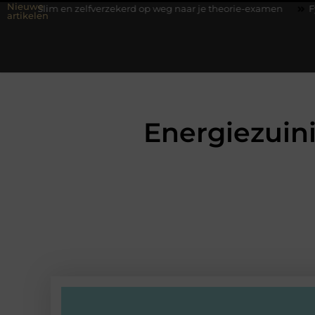
Nieuwe
 en zelfverzekerd op weg naar je theorie-examen
Fysiotherapie H
artikelen
Energiezuini