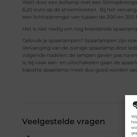
Watt door een ledlamp met een lichtopbrengst 
6,20 euro op de stroomkosten. Bij het vervan
een lichtopbrengst van tussen de 200 en 300 l
Het is niet nodig om nog brandende spaarlam
Gebruik je spaarlampen? Spaarlampen zijn ook 
Vervanging van de zuinige spaarlamp door led
volgende nadelen: de lampen geven pas na enige
is, bij vaak aan- en uitschakelen gaan de spa
kapotte spaarlamp moet dus goed worden op
Wij
Veelgestelde vragen
hoe
wor
gep