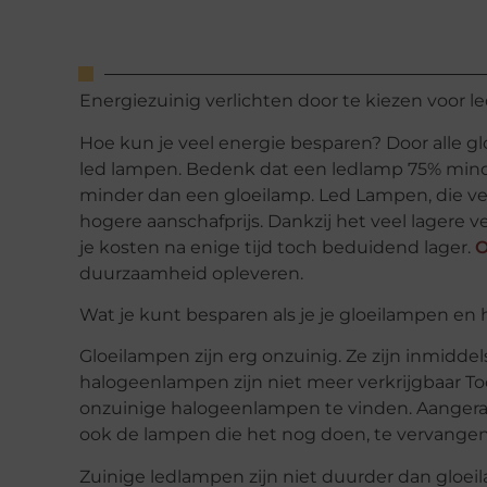
Energiezuinig verlichten door te kiezen voor l
Hoe kun je veel energie besparen? Door alle g
led lampen. Bedenk dat een ledlamp 75% mind
minder dan een gloeilamp. Led Lampen, die verk
hogere aanschafprijs. Dankzij het veel lagere 
je kosten na enige tijd toch beduidend lager.
O
duurzaamheid opleveren.
Wat je kunt besparen als je je gloeilampen e
Gloeilampen zijn erg onzuinig. Ze zijn inmidd
halogeenlampen zijn niet meer verkrijgbaar T
onzuinige halogeenlampen te vinden. Aangera
ook de lampen die het nog doen, te vervange
Zuinige ledlampen zijn niet duurder dan glo