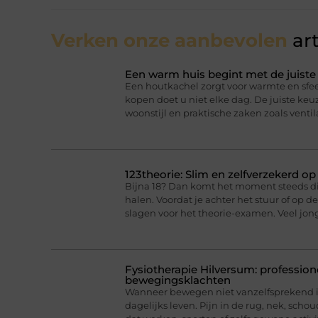
Verken onze aanbevolen
art
Een warm huis begint met de juist
Een houtkachel zorgt voor warmte en sfee
kopen doet u niet elke dag. De juiste ke
woonstijl en praktische zaken zoals ventil
123theorie: Slim en zelfverzekerd o
Bijna 18? Dan komt het moment steeds dich
halen. Voordat je achter het stuur of op 
slagen voor het theorie-examen. Veel jo
Fysiotherapie Hilversum: professione
bewegingsklachten
Wanneer bewegen niet vanzelfsprekend is
dagelijks leven. Pijn in de rug, nek, scho