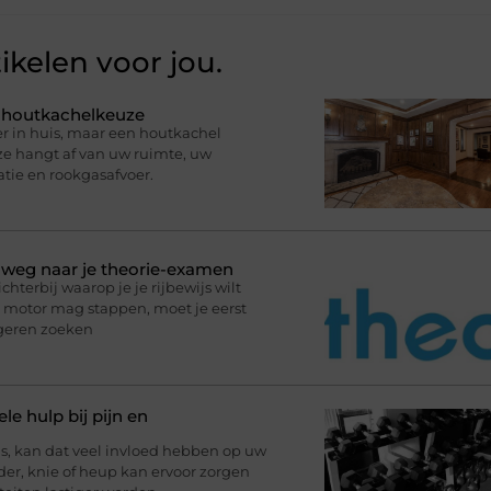
ikelen voor jou.
e houtkachelkeuze
r in huis, maar een houtkachel
uze hangt af van uw ruimte, uw
atie en rookgasafvoer.
p weg naar je theorie-examen
terbij waarop je je rijbewijs wilt
de motor mag stappen, moet je eerst
ngeren zoeken
le hulp bij pijn en
, kan dat veel invloed hebben op uw
uder, knie of heup kan ervoor zorgen