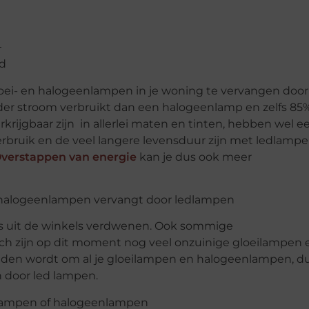
ed
loei- en halogeenlampen in je woning te vervangen door
er stroom verbruikt dan een halogeenlamp en zelfs 85
rijgbaar zijn in allerlei maten en tinten, hebben wel e
verbruik en de veel langere levensduur zijn met ledlamp
verstappen van energie
kan je dus ook meer
n halogeenlampen vervangt door ledlampen
els uit de winkels verdwenen. Ook sommige
och zijn op dit moment nog veel onzuinige gloeilampen 
den wordt om al je gloeilampen en halogeenlampen, d
n door led lampen.
eilampen of halogeenlampen