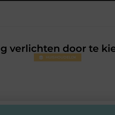
ilversum: professionele hulp bij pijn en bewegingsklachten
Pre
g verlichten door te ki
HUISHOUDELIJK