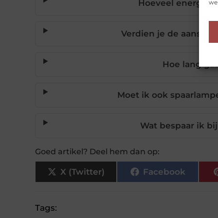
Hoeveel energie 
web
Verdien je de aansch
Hoe lang ga
Moet ik ook spaarlam
Wat bespaar ik bi
Goed artikel? Deel hem dan op:
X (Twitter)
Facebook
Tags: