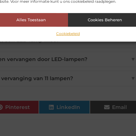
bespaar je met LED-lampen?
▼
site. Voor meer informatie kunt u ons cookiebeleid raadplegen.
Alles Toestaan
Cookies Beheren
afkosten van LED-lampen terug?
▼
Cookiebeleid
at een LED-lamp mee?
▼
pen vervangen door LED-lampen?
▼
j vervanging van 11 lampen?
▼
Pinterest
LinkedIn
Email