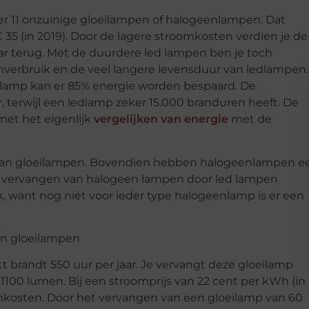
mer 11 onzuinige gloeilampen of halogeenlampen. Dat
€ 35 (in 2019). Door de lagere stroomkosten verdien je de
ar terug. Met de duurdere led lampen ben je toch
mverbruik en de veel langere levensduur van ledlampen.
dlamp kan er 85% energie worden bespaard. De
r, terwijl een ledlamp zeker 15.000 branduren heeft. De
et het eigenlijk
vergelijken van energie
met de
dan gloeilampen. Bovendien hebben halogeenlampen e
het vervangen van halogeen lampen door led lampen
jk, want nog niet voor ieder type halogeenlamp is er een
van gloeilampen
t brandt 550 uur per jaar. Je vervangt deze gloeilamp
100 lumen. Bij een stroomprijs van 22 cent per kWh (in
oomkosten. Door het vervangen van een gloeilamp van 60