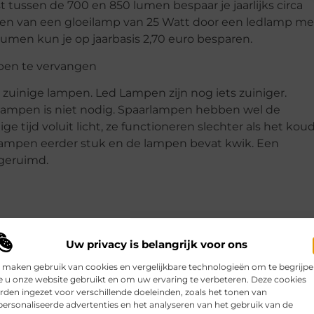
tussen de 700 en 850 lumen bespaar je jaarlijks circa
gen van een gloeilamp van 25 Watt door een ledlamp me
umen kun je op jaarbasis 2,70 euro besparen.
pen te vervangen
zuinige lampen. Led Lampen zijn nog iets zuiniger.
lampen is niet nodig. Spaarlampen hebben wel de
 tijd voluit licht, ze functioneren slechter als het kou
arlampen eerder stuk en de lampen bevat kwik. Een
geruimd.
Uw privacy is belangrijk voor ons
 maken gebruik van cookies en vergelijkbare technologieën om te begrijp
 u onze website gebruikt en om uw ervaring te verbeteren. Deze cookies
den ingezet voor verschillende doeleinden, zoals het tonen van
ersonaliseerde advertenties en het analyseren van het gebruik van de