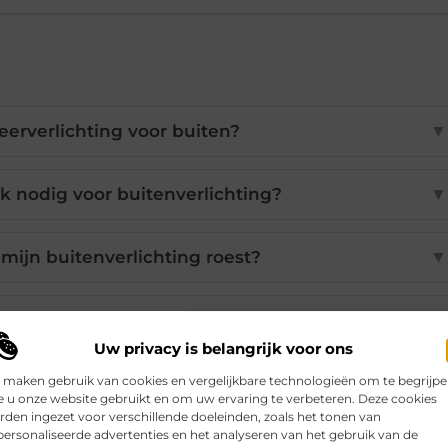
feerverlichting voor buiten?
▼
k nodig voor buitenverlichting?
▼
mijn buitenverlichting roest?
▼
chting automatisch uitschakelen?
▼
Uw privacy is belangrijk voor ons
 maken gebruik van cookies en vergelijkbare technologieën om te begrijp
erlichting zijn er voor buiten?
▼
 u onze website gebruikt en om uw ervaring te verbeteren. Deze cookies
den ingezet voor verschillende doeleinden, zoals het tonen van
ersonaliseerde advertenties en het analyseren van het gebruik van de