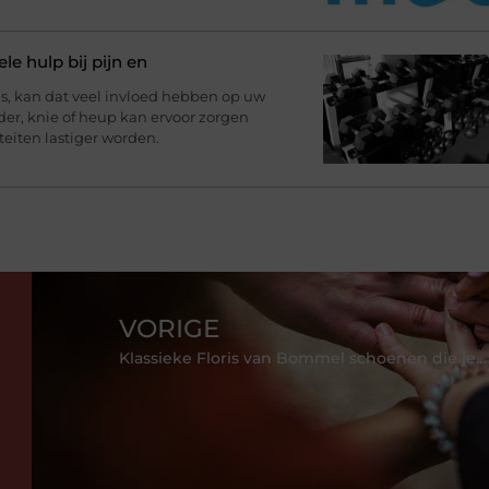
le hulp bij pijn en
, kan dat veel invloed hebben op uw
uder, knie of heup kan ervoor zorgen
teiten lastiger worden.
VORIGE
Klassieke Floris van Bommel schoenen die je niet mag missen