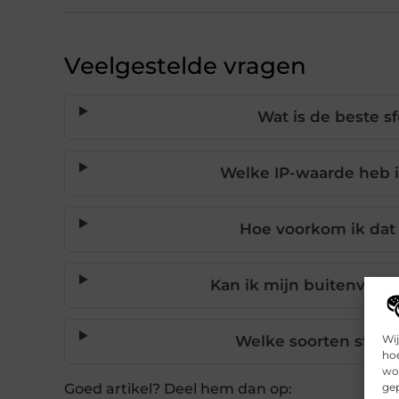
Veelgestelde vragen
Wat is de beste s
Welke IP-waarde heb i
Hoe voorkom ik dat 
Kan ik mijn buitenverli
Wij
Welke soorten sfeerv
hoe
wor
gep
Goed artikel? Deel hem dan op: