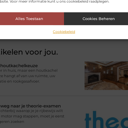
site. Voor meer informatie kunt u ons cookiebeleid raadplegen.
Pinterest
LinkedIn
Email
Alles Toestaan
Cookies Beheren
Cookiebeleid
ikelen voor jou.
e houtkachelkeuze
r in huis, maar een houtkachel
uze hangt af van uw ruimte, uw
atie en rookgasafvoer.
p weg naar je theorie-examen
terbij waarop je je rijbewijs wilt
de motor mag stappen, moet je eerst
ngeren zoeken