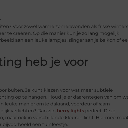
buiten? Voor zowel warme zomeravonden als frisse winter
feer te creëren. Op die manier kun je zo lang mogelijk
orbeeld aan een leuke lampjes, slinger aan je balkon of e
ting heb je voor
voor buiten. Je kunt kiezen voor wat meer subtiele
lichting op te hangen. Houd je er daarentegen van om w
n leuke manier om je dakrand, voordeur of raam
telijk verlichten? Dan zijn
berry lights
perfect. Deze
en, maar ook in verschillende kleuren licht. Hiermee maa
r bijvoorbeeld een tuinfeestje.