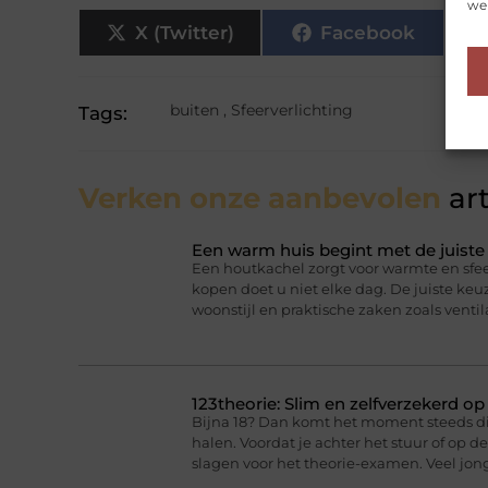
web
X (Twitter)
Facebook
buiten
,
Sfeerverlichting
Tags:
Verken onze aanbevolen
art
Een warm huis begint met de juist
Een houtkachel zorgt voor warmte en sfee
kopen doet u niet elke dag. De juiste ke
woonstijl en praktische zaken zoals ventil
123theorie: Slim en zelfverzekerd o
Bijna 18? Dan komt het moment steeds dich
halen. Voordat je achter het stuur of op 
slagen voor het theorie-examen. Veel jo