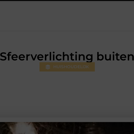
rsum: professionele hulp bij pijn en bewegingsklachten
Prefab 
Sfeerverlichting buite
HUISHOUDELIJK