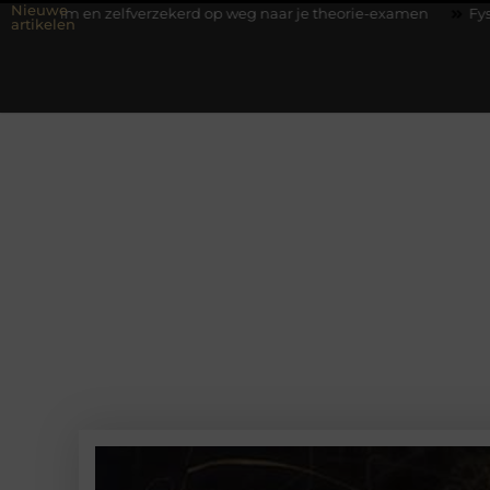
Nieuwe
zelfverzekerd op weg naar je theorie-examen
Fysiotherapie Hilve
artikelen