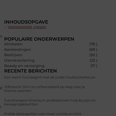
INHOUDSOPGAVE
s
Veelgestelde vragen
en
POPULAIRE ONDERWERPEN
Winkelen
(78 )
Aanbiedingen
(68 )
Bedrijven
(50 )
Dienstverlening
(23 )
Beauty en verzorging
(17 )
RECENTE BERICHTEN
Een warm huis begint met de juiste houtkachelkeuze
123theorie: Slim en zelfverzekerd op weg naar je
at
theorie-examen
Fysiotherapie Hilversum: professionele hulp bij pijn en
bewegingsklachten
k
Prefab dakkapellen voor meer ruimte en licht