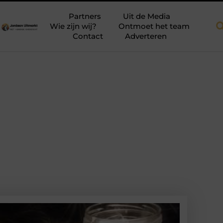
dakkapellen voor meer ruimte en licht
Tien momenten waarop aa
Partners
Uit de Media
Wie zijn wij?
Ontmoet het team
Contact
Adverteren
n