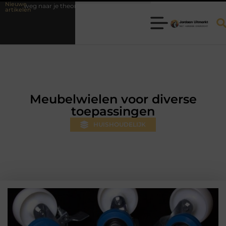
Nieuwe
g naar je theorie-examen
Fysiotherapie Hilversum: professionele hulp
artikelen
Meubelwielen voor diverse
toepassingen
HUISHOUDELIJK