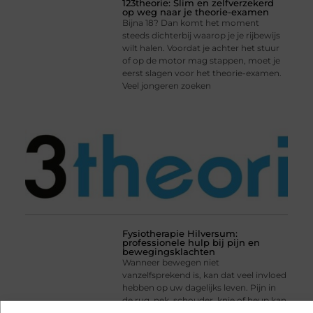
123theorie: Slim en zelfverzekerd
op weg naar je theorie-examen
Bijna 18? Dan komt het moment
steeds dichterbij waarop je je rijbewijs
wilt halen. Voordat je achter het stuur
of op de motor mag stappen, moet je
eerst slagen voor het theorie-examen.
Veel jongeren zoeken
Fysiotherapie Hilversum:
professionele hulp bij pijn en
bewegingsklachten
Wanneer bewegen niet
vanzelfsprekend is, kan dat veel invloed
hebben op uw dagelijks leven. Pijn in
de rug, nek, schouder, knie of heup kan
ervoor zorgen dat werken, sporten of