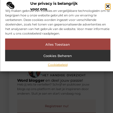
Uw privacy is belangrijk
zelfs gewone activiteiten lastiger
voor ons
worden.
Wij maken gebruik van cookies en vergelijkbare technologieën om te
begrijpen hoe u onze website gebruikt en om uw ervaring te
verbeteren. Deze cookies worden ingezet voor verschillende
doeleinden, zoals het tonen van gepersonaliseerde advertenties en
het analyseren van het gebruik van de website. Voor meer informatie
kunt u ons cookiebeleid raadplegen.
Alles Toestaan
Cookies Beheren
Cookiebeleid
Word blogger
en deel jouw passie!
Heb jij iets te vertellen? Schrijf en publiceer jouw
blogs op ons platform en laat je inspireren door
anderen. Sluit je aan en start vandaag nog.
Registreer nu!