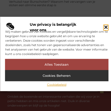
Verhuisd naar Bunschoten? Waarom het vervangen van je
sloten een slimme eerste stap is
Uw privacy is belangrijk
voor ons
Wij maken gebruik van cookies en vergelijkbare technologieën om te
VORIGE
VOLGENDE
begrijpen hoe u onze website gebruikt en om uw ervaring te
Harde DJ voor een bruiloft
Mobiele telefoon erg duur
verbeteren. Deze cookies worden ingezet voor verschillende
doeleinden, zoals het tonen van gepersonaliseerde advertenties en
het analyseren van het gebruik van de website. Voor meer informatie
kunt u ons cookiebeleid raadplegen.
Alles Toestaan
Cookies Beheren
Cookiebeleid
Had je deze artikelen al bekeken?
Ontdek de boeiende en interessante verhalen die wij voor je in
petto hebben en mis onze artikelen niet. Duik in diverse
onderwerpen en blijf op de hoogte!