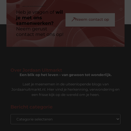
Heb je vragen of
wil
je met ons
Neem contact op
samenwerken?
Neem gerust
contact met ons op!
Over Jordaan Uitmarkt
Een blik op het leven – van gewoon tot wonderlijk.
Laat je meenemen in de uiteenlopende blogs van
Jordaanuitmarkt.nl. Hier vind je herkenning, verwondering en
een frisse kijk op de wereld om je heen.
Bericht categorie