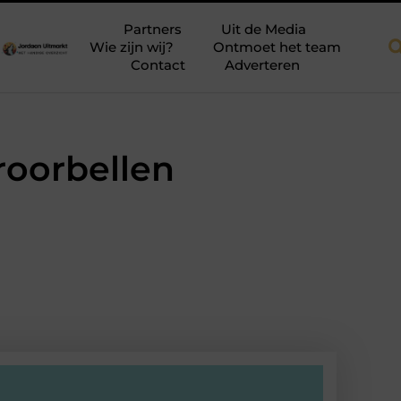
refab dakkapellen voor meer ruimte en licht
Tien momenten waar
Partners
Uit de Media
Wie zijn wij?
Ontmoet het team
Contact
Adverteren
roorbellen