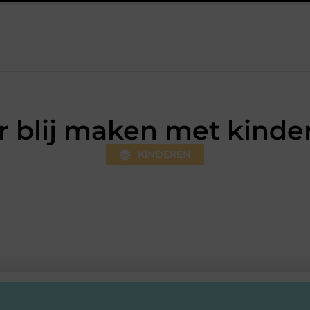
 Hilversum: professionele hulp bij pijn en bewegingsklachten
P
r blij maken met kinde
KINDEREN