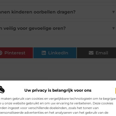
unnen kinderen oorbellen dragen?
▼
n veilig voor gevoelige oren?
▼
Pinterest
LinkedIn
Email
Uw privacy is belangrijk voor ons
ikelen voor jou.
 maken gebruik van cookies en vergelijkbare technologieën om te begrijp
 u onze website gebruikt en om uw ervaring te verbeteren. Deze cookies
e houtkachelkeuze
den ingezet voor verschillende doeleinden, zoals het tonen van
r in huis, maar een houtkachel
ersonaliseerde advertenties en het analyseren van het gebruik van de
uze hangt af van uw ruimte, uw