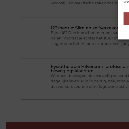
web
woonstijl en praktische zaken zoals ventil
123theorie: Slim en zelfverzekerd o
Bijna 18? Dan komt het moment steeds dich
halen. Voordat je achter het stuur of op 
slagen voor het theorie-examen. Veel jo
Fysiotherapie Hilversum: professione
bewegingsklachten
Wanneer bewegen niet vanzelfsprekend is
dagelijks leven. Pijn in de rug, nek, scho
dat werken, sporten of zelfs gewone activi