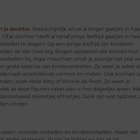
n je dochter
. Waarschijnlijk wil ze al langer gaatjes in haa
Of je dochter heeft al vanaf jonge leeftijd gaatjes in haa
rbellen te dragen. Op een jonge leeftijd zijn kinderen
j willen ze dan heel erg dingen opzoeken die binnen hun
oorbellen bij, maar misschien vindt je zoontje het ook w
en grote selectie van kinderoorbellen. Zo weet je zeker d
er in allemaal verschillende vormen en maten. Ook kunnen z
den, zoals Hello Kitty of Winnie de Pooh. Zo weet je
t ze deze figuren vaker zien in het dagelijks leven. Ma
jvoorbeeld sterretjes of hartjes. Deze zijn wat tijdlozer, 
ullen vinden.
s tussen normale oorbellen en kinderoorbellen. Naast dat
nder materiaal. Zo zijn ze lichter en zijn ze uit