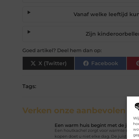
Vanaf welke leeftijd k
Zijn kinderoorbelle
Goed artikel? Deel hem dan op:
X (Twitter)
Facebook
Tags:
Verken onze aanbevolen
art
Wij
hoe
Een warm huis begint met de juist
wor
Een houtkachel zorgt voor warmte en sfee
gep
kopen doet u niet elke dag. De juiste ke