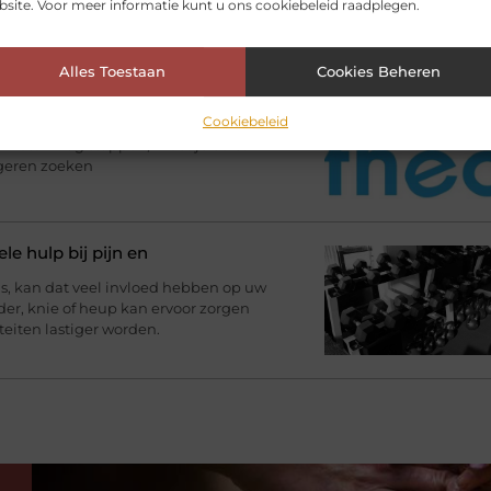
site. Voor meer informatie kunt u ons cookiebeleid raadplegen.
atie en rookgasafvoer.
Alles Toestaan
Cookies Beheren
p weg naar je theorie-examen
Cookiebeleid
terbij waarop je je rijbewijs wilt
de motor mag stappen, moet je eerst
ngeren zoeken
le hulp bij pijn en
, kan dat veel invloed hebben op uw
uder, knie of heup kan ervoor zorgen
teiten lastiger worden.