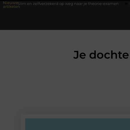
Nieuwe
im en zelfverzekerd op weg naar je theorie-examen
Fysiotherapie
artikelen
Je dochte