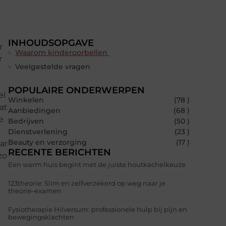
INHOUDSOPGAVE
r
Waarom kinderoorbellen
r
Veelgestelde vragen
POPULAIRE ONDERWERPEN
el
Winkelen
(78 )
at
Aanbiedingen
(68 )
e
Bedrijven
(50 )
Dienstverlening
(23 )
Beauty en verzorging
(17 )
ar
RECENTE BERICHTEN
zo
Een warm huis begint met de juiste houtkachelkeuze
123theorie: Slim en zelfverzekerd op weg naar je
theorie-examen
Fysiotherapie Hilversum: professionele hulp bij pijn en
bewegingsklachten