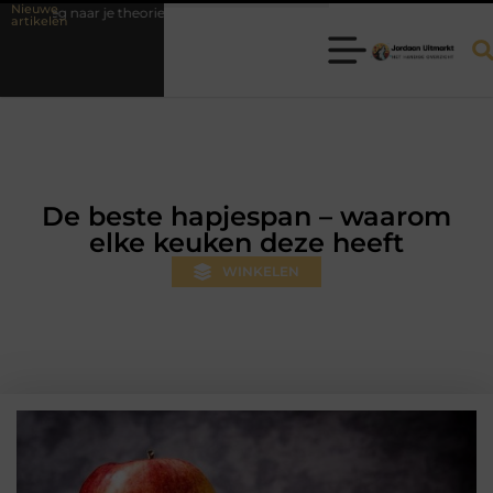
Nieuwe
orie-examen
Fysiotherapie Hilversum: professionele hulp bij pijn en 
artikelen
De beste hapjespan – waarom
elke keuken deze heeft
WINKELEN