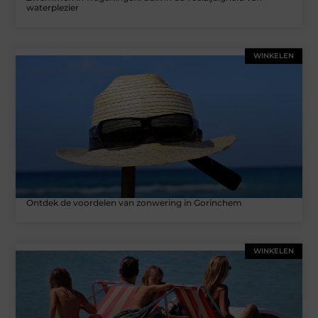
waterplezier
WINKELEN
Ontdek de voordelen van zonwering in Gorinchem
WINKELEN