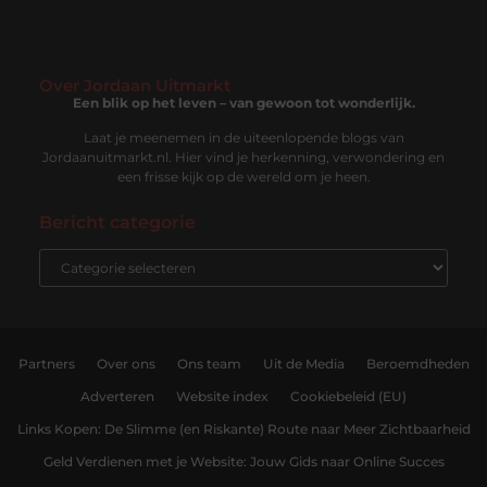
Over Jordaan Uitmarkt
Een blik op het leven – van gewoon tot wonderlijk.
Laat je meenemen in de uiteenlopende blogs van
Jordaanuitmarkt.nl. Hier vind je herkenning, verwondering en
een frisse kijk op de wereld om je heen.
Bericht categorie
Partners
Over ons
Ons team
Uit de Media
Beroemdheden
Adverteren
Website index
Cookiebeleid (EU)
Links Kopen: De Slimme (en Riskante) Route naar Meer Zichtbaarheid
Geld Verdienen met je Website: Jouw Gids naar Online Succes