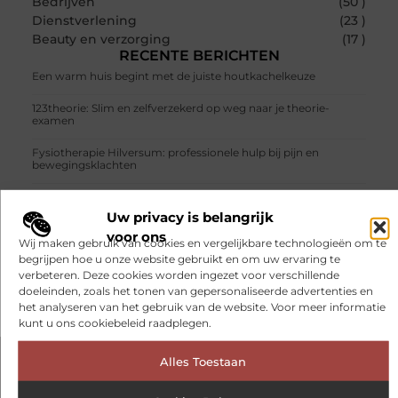
Bedrijven
(50 )
Dienstverlening
(23 )
Beauty en verzorging
(17 )
RECENTE BERICHTEN
Een warm huis begint met de juiste houtkachelkeuze
123theorie: Slim en zelfverzekerd op weg naar je theorie-
examen
Fysiotherapie Hilversum: professionele hulp bij pijn en
bewegingsklachten
Prefab dakkapellen voor meer ruimte en licht
Uw privacy is belangrijk
Tien momenten waarop aanschuiven extra fijn is
voor ons
Wij maken gebruik van cookies en vergelijkbare technologieën om te
begrijpen hoe u onze website gebruikt en om uw ervaring te
Verhuisd naar Bunschoten? Waarom het vervangen van je
sloten een slimme eerste stap is
verbeteren. Deze cookies worden ingezet voor verschillende
doeleinden, zoals het tonen van gepersonaliseerde advertenties en
het analyseren van het gebruik van de website. Voor meer informatie
kunt u ons cookiebeleid raadplegen.
Alles Toestaan
VORIGE
VOLGENDE