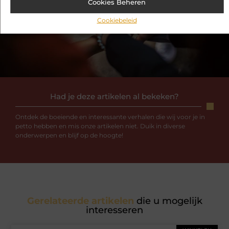
Elektrische bakfietsen voor maximale prestaties
Waarom een trilplaat kopen voor je gezin?
Cookies Beheren
Cookiebeleid
Had je deze artikelen al bekeken?
Ontdek de boeiende en interessante verhalen die wij voor je in
petto hebben en mis onze artikelen niet. Duik in diverse
onderwerpen en blijf op de hoogte!
Gerelateerde artikelen
die u mogelijk
interesseren