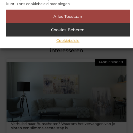
petto hebben en mis onze artikelen niet. Duik in diverse
kunt u ons cookiebeleid raadplegen.
onderwerpen en blijf op de hoogte!
Alles Toestaan
Cookies Beheren
Cookiebeleid
Gerelateerde artikelen
die u mogelijk
interesseren
AANBIEDINGEN
Verhuisd naar Bunschoten? Waarom het vervangen van je
sloten een slimme eerste stap is