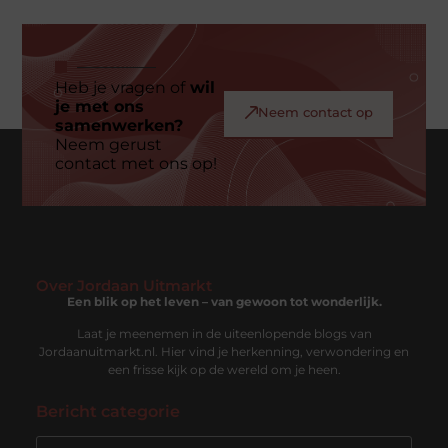
Heb je vragen of
wil
je met ons
Neem contact op
samenwerken?
Neem gerust
contact met ons op!
Over Jordaan Uitmarkt
Een blik op het leven – van gewoon tot wonderlijk.
Laat je meenemen in de uiteenlopende blogs van
Jordaanuitmarkt.nl. Hier vind je herkenning, verwondering en
een frisse kijk op de wereld om je heen.
Bericht categorie