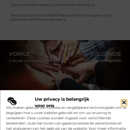
Tien momenten waarop aanschuiven extra fijn is
Verhuisd naar Bunschoten? Waarom het vervangen van je
sloten een slimme eerste stap is
VORIGE
VOLGENDE
U koopt uw nieuwe industriële weegschaal online
Werkkamer inspiratie
Uw privacy is belangrijk
voor ons
Wij maken gebruik van cookies en vergelijkbare technologieën om te
begrijpen hoe u onze website gebruikt en om uw ervaring te
Had je deze artikelen al bekeken?
verbeteren. Deze cookies worden ingezet voor verschillende
doeleinden, zoals het tonen van gepersonaliseerde advertenties en
Ontdek de boeiende en interessante verhalen die wij voor je in
het analyseren van het gebruik van de website. Voor meer informatie