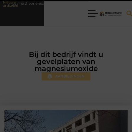
Nieuwe
ie-examen
Fysiotherapie Hilversum: professionele hulp bij pijn en bew
artikelen
Bij dit bedrijf vindt u
gevelplaten van
magnesiumoxide
AANBIEDINGEN