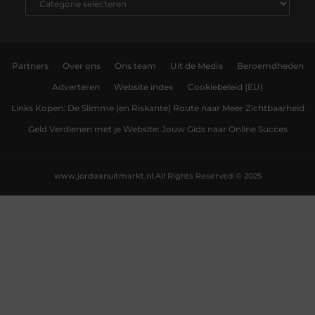
Partners
Over ons
Ons team
Uit de Media
Beroemdheden
Adverteren
Website index
Cookiebeleid (EU)
Links Kopen: De Slimme (en Riskante) Route naar Meer Zichtbaarheid
Geld Verdienen met je Website: Jouw Gids naar Online Succes
www.jordaanuitmarkt.nl.
All Rights Reserved © 2025