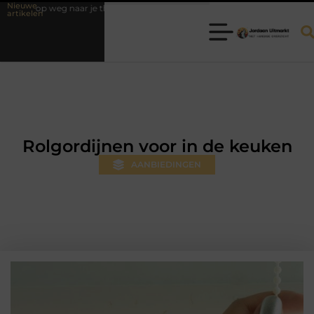
Nieuwe
r je theorie-examen
Fysiotherapie Hilversum: professionele hulp bij 
artikelen
Rolgordijnen voor in de keuken
AANBIEDINGEN