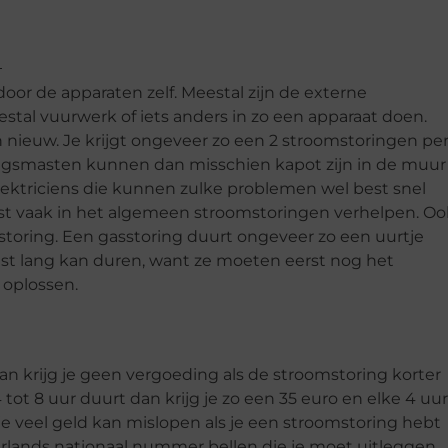
oor de apparaten zelf. Meestal zijn de externe
al vuurwerk of iets anders in zo een apparaat doen.
nieuw. Je krijgt ongeveer zo een 2 stroomstoringen pe
ningsmasten kunnen dan misschien kapot zijn in de muur
elektriciens die kunnen zulke problemen wel best snel
est vaak in het algemeen stroomstoringen verhelpen. Oo
storing. Een gasstoring duurt ongeveer zo een uurtje
est lang kan duren, want ze moeten eerst nog het
oplossen.
an krijg je geen vergoeding als de stroomstoring korter
tot 8 uur duurt dan krijg je zo een 35 euro en elke 4 uur
je veel geld kan mislopen als je een stroomstoring hebt
erlands nationaal nummer bellen die je moet uitleggen