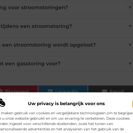
ing voor stroomstoringen?
▼
tijdens een stroomstoring?
▼
t een stroomstoring wordt opgelost?
▼
t een gasstoring voor?
▼
Pinterest
LinkedIn
Email
Uw privacy is belangrijk voor ons
 maken gebruik van cookies en vergelijkbare technologieën om te begrijp
 u onze website gebruikt en om uw ervaring te verbeteren. Deze cookies
den ingezet voor verschillende doeleinden, zoals het tonen van
ersonaliseerde advertenties en het analyseren van het gebruik van de