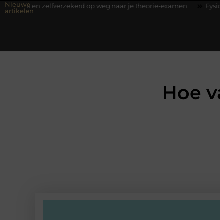
Nieuwe
elfverzekerd op weg naar je theorie-examen
Fysiotherapie Hilve
artikelen
Hoe v