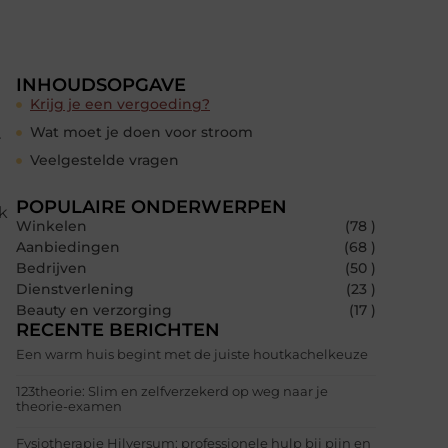
INHOUDSOPGAVE
Krijg je een vergoeding?
Wat moet je doen voor stroom
r
Veelgestelde vragen
POPULAIRE ONDERWERPEN
k
Winkelen
(78 )
Aanbiedingen
(68 )
Bedrijven
(50 )
Dienstverlening
(23 )
Beauty en verzorging
(17 )
RECENTE BERICHTEN
Een warm huis begint met de juiste houtkachelkeuze
123theorie: Slim en zelfverzekerd op weg naar je
theorie-examen
Fysiotherapie Hilversum: professionele hulp bij pijn en