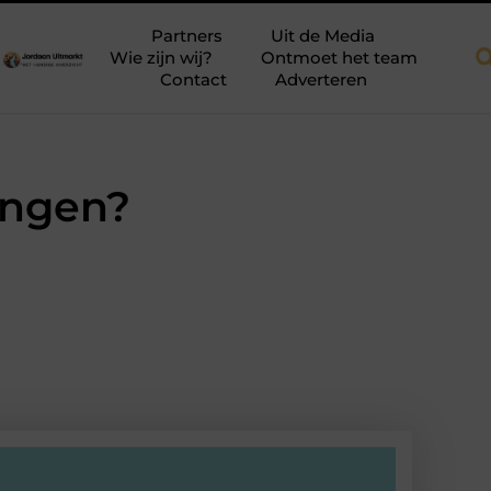
akkapellen voor meer ruimte en licht
Tien momenten waarop aan
Partners
Uit de Media
Wie zijn wij?
Ontmoet het team
Contact
Adverteren
ingen?