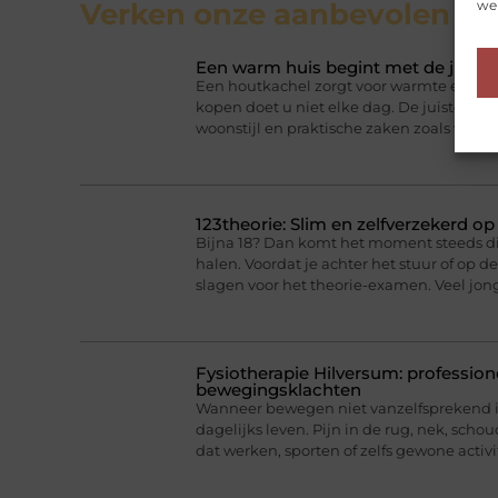
web
Verken onze aanbevolen
art
Een warm huis begint met de juist
Een houtkachel zorgt voor warmte en sfee
kopen doet u niet elke dag. De juiste ke
woonstijl en praktische zaken zoals ventil
123theorie: Slim en zelfverzekerd o
Bijna 18? Dan komt het moment steeds dich
halen. Voordat je achter het stuur of op 
slagen voor het theorie-examen. Veel jo
Fysiotherapie Hilversum: professione
bewegingsklachten
Wanneer bewegen niet vanzelfsprekend is
dagelijks leven. Pijn in de rug, nek, scho
dat werken, sporten of zelfs gewone activi