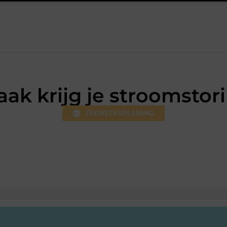
rsum: professionele hulp bij pijn en bewegingsklachten
Prefab d
aak krijg je stroomstor
DIENSTVERLENING