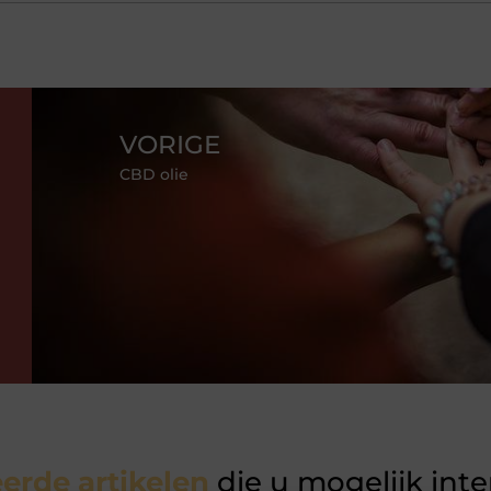
VORIGE
CBD olie
erde artikelen
die u mogelijk int