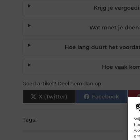
Krijg je vergoed
Wat moet je doen 
Hoe lang duurt het voorda
Hoe vaak kom
Goed artikel? Deel hem dan op:
X (Twitter)
Facebook
Wij
Tags:
hoe
wor
gep