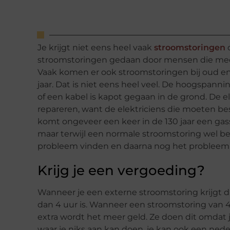
Je krijgt niet eens heel vaak
stroomstoringen
d
stroomstoringen gedaan door mensen die meest
Vaak komen er ook stroomstoringen bij oud en 
jaar. Dat is niet eens heel veel. De hoogspan
of een kabel is kapot gegaan in de grond. De 
repareren, want de elektriciens die moeten b
komt ongeveer een keer in de 130 jaar een gas
maar terwijl een normale stroomstoring wel b
probleem vinden en daarna nog het probleem 
Krijg je een vergoeding?
Wanneer je een externe stroomstoring krijgt d
dan 4 uur is. Wanneer een stroomstoring van 4 
extra wordt het meer geld. Ze doen dit omdat 
waar je niks aan kan doen. je kan ook een ned