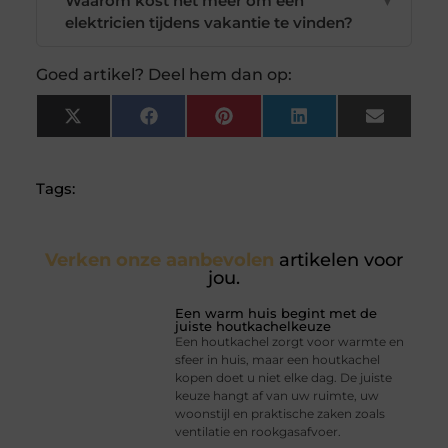
Waarom kost het meer om een
▼
elektricien tijdens vakantie te vinden?
Goed artikel? Deel hem dan op:
X
Facebook
Pinterest
LinkedIn
Email
(Twitter)
Tags:
Verken onze aanbevolen
artikelen voor
jou.
Een warm huis begint met de
juiste houtkachelkeuze
Een houtkachel zorgt voor warmte en
sfeer in huis, maar een houtkachel
kopen doet u niet elke dag. De juiste
keuze hangt af van uw ruimte, uw
woonstijl en praktische zaken zoals
ventilatie en rookgasafvoer.