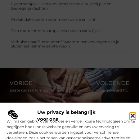
Fysiotherapie Hilversum: professionele hulp bij pijn en
bewegingsklachten
Prefab dakkapellen voor meer ruimte en licht
Tien momenten waarop aanschuiven extra fijn is
Verhuisd naar Bunschoten? Waarom het vervangen van je
sloten een slimme eerste stap is
VORIGE
VOLGENDE
Beste rugzak formaat en gewicht voor Carry-On vliegreizen
Shampoobar voor gekleurd haar
Uw privacy is belangrijk
voor ons
Wij maken gebruik van cookies en vergelijkbare technologieën om te
begrijpen hoe u onze website gebruikt en om uw ervaring te
verbeteren. Deze cookies worden ingezet voor verschillende
doeleinden, zoals het tonen van gepersonaliseerde advertenties en