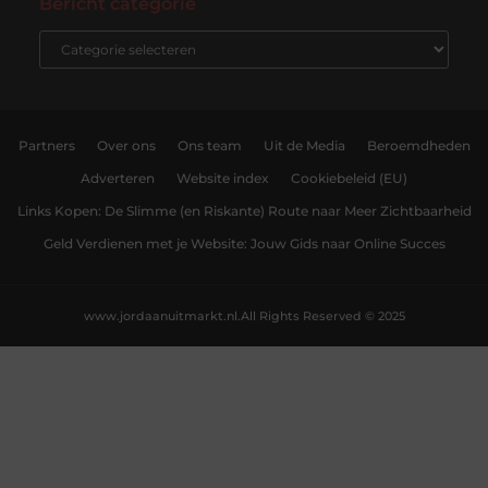
Bericht categorie
Partners
Over ons
Ons team
Uit de Media
Beroemdheden
Adverteren
Website index
Cookiebeleid (EU)
Links Kopen: De Slimme (en Riskante) Route naar Meer Zichtbaarheid
Geld Verdienen met je Website: Jouw Gids naar Online Succes
www.jordaanuitmarkt.nl.
All Rights Reserved © 2025