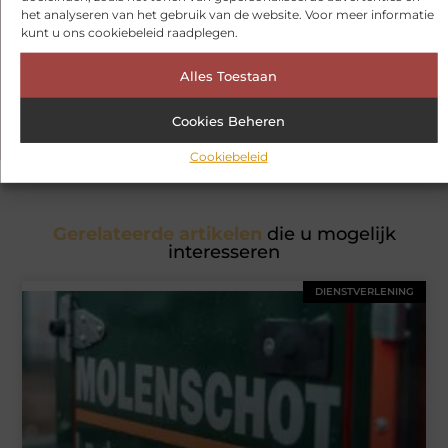
het analyseren van het gebruik van de website. Voor meer informatie
Had je deze artikelen al bekeken?
kunt u ons cookiebeleid raadplegen.
Ontdek de boeiende en interessante verhalen die wij voor je in
Alles Toestaan
petto hebben en mis onze artikelen niet. Duik in diverse
onderwerpen en blijf op de hoogte!
Cookies Beheren
Cookiebeleid
Gerelateerde artikelen
die u mogelijk
interesseren
DIENSTVERLENING