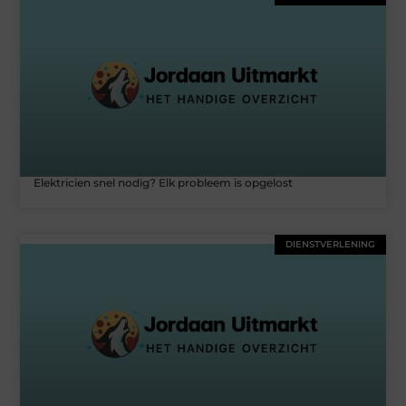
Elektricien snel nodig? Elk probleem is opgelost
DIENSTVERLENING