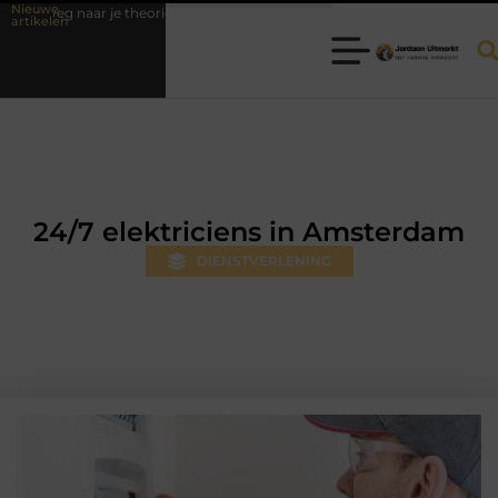
Nieuwe
je theorie-examen
Fysiotherapie Hilversum: professionele hulp bij pi
artikelen
24/7 elektriciens in Amsterdam
DIENSTVERLENING