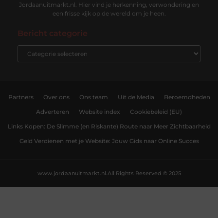
Jordaanuitmarkt.nl. Hier vind je herkenning, verwondering en
een frisse kijk op de wereld om je heen.
Bericht categorie
Partners
Over ons
Ons team
Uit de Media
Beroemdheden
Adverteren
Website index
Cookiebeleid (EU)
Links Kopen: De Slimme (en Riskante) Route naar Meer Zichtbaarheid
Geld Verdienen met je Website: Jouw Gids naar Online Succes
www.jordaanuitmarkt.nl.
All Rights Reserved © 2025