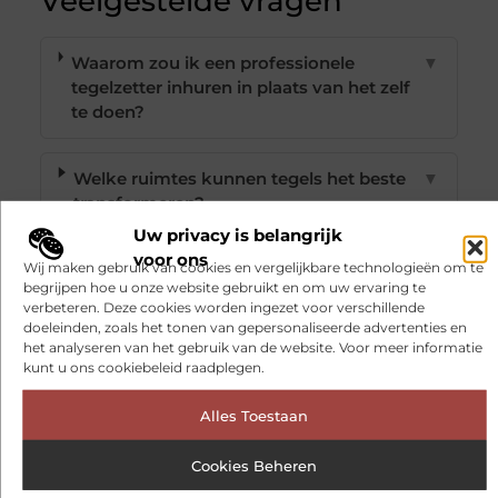
Veelgestelde vragen
Waarom zou ik een professionele
▼
tegelzetter inhuren in plaats van het zelf
te doen?
Welke ruimtes kunnen tegels het beste
▼
transformeren?
Uw privacy is belangrijk
voor ons
Wij maken gebruik van cookies en vergelijkbare technologieën om te
Hoe belangrijk is voorbereiding van de
▼
begrijpen hoe u onze website gebruikt en om uw ervaring te
ondergrond?
verbeteren. Deze cookies worden ingezet voor verschillende
doeleinden, zoals het tonen van gepersonaliseerde advertenties en
het analyseren van het gebruik van de website. Voor meer informatie
Wat zijn huidige trends in tegelzetterij?
▼
kunt u ons cookiebeleid raadplegen.
Alles Toestaan
Hoe onderhoud ik mijn tegels het
▼
beste?
Cookies Beheren