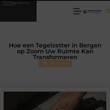
Nieuwe
Fysiotherapie Hilversum: professionele hulp bij pijn en bewegingsklachten
artikelen
Hoe een Tegelzetter in Bergen
op Zoom Uw Ruimte Kan
Transformeren
WINKELEN