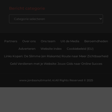
Bericht categorie
Partners
Over ons
Ons team
Uit de Media
Beroemdheden
Adverteren
Website index
Cookiebeleid (EU)
Links Kopen: De Slimme (en Riskante) Route naar Meer Zichtbaarheid
Geld Verdienen met je Website: Jouw Gids naar Online Succes
www.jordaanuitmarkt.nl.
All Rights Reserved © 2025