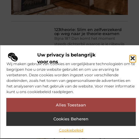
123theorie: Slim en zelfverzekerd
op weg naar je theorie-examen
Bijna 18? Dan komt het moment
steeds dichterbij waarop je je rijbewijs
wilt halen. Voordat je achter het stuur
Uw privacy is belangrijk
of op de motor mag stappen, moet je
voor ons
eerst slagen voor het theorie-examen.
Wij maken gebruik van cookies en vergelijkbare technologieën om te
Veel jongeren zoeken
begrijpen hoe u onze website gebruikt en om uw ervaring te
verbeteren. Deze cookies worden ingezet voor verschillende
doeleinden, zoals het tonen van gepersonaliseerde advertenties en
het analyseren van het gebruik van de website. Voor meer informatie
kunt u ons cookiebeleid raadplegen.
Alles Toestaan
Cookies Beheren
Cookiebeleid