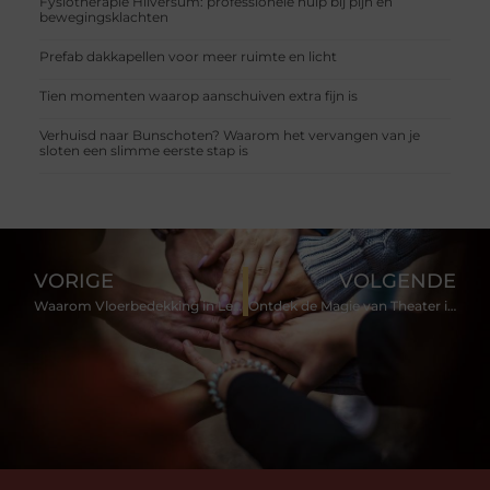
Fysiotherapie Hilversum: professionele hulp bij pijn en
bewegingsklachten
Prefab dakkapellen voor meer ruimte en licht
Tien momenten waarop aanschuiven extra fijn is
Verhuisd naar Bunschoten? Waarom het vervangen van je
sloten een slimme eerste stap is
VORIGE
VOLGENDE
Waarom Vloerbedekking in Leiden de Beste Keuze is voor je Huis
Ontdek de Magie van Theater in Barendrecht