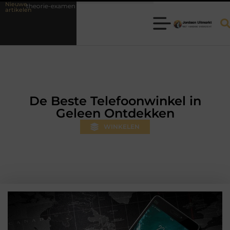
Nieuwe
xamen
Fysiotherapie Hilversum: professionele hulp bij pijn en bewegin
artikelen
De Beste Telefoonwinkel in
Geleen Ontdekken
WINKELEN